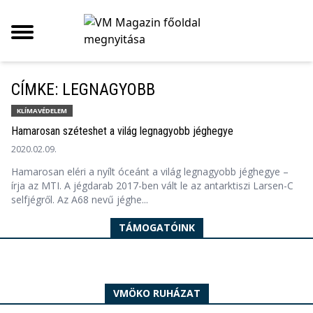
CÍMKE: LEGNAGYOBB
KLÍMAVÉDELEM
Hamarosan széteshet a világ legnagyobb jéghegye
2020.02.09.
Hamarosan eléri a nyílt óceánt a világ legnagyobb jéghegye –
írja az MTI. A jégdarab 2017-ben vált le az antarktiszi Larsen-C
selfjégről. Az A68 nevű jéghe...
TÁMOGATÓINK
VMÖKO RUHÁZAT