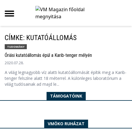
CÍMKE: KUTATÓÁLLOMÁS
TUDOMÁNY
Óriási kutatóállomás épül a Karib-tenger mélyén
2020.07.28.
A világ legnagyobb víz alatti kutatóállomását építik meg a Karib-
tenger felszíne alatt 18 méterrel. A különleges laboratórium a
világ tudósainak ad majd le...
TÁMOGATÓINK
VMÖKO RUHÁZAT