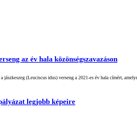
 verseng az év hala közönségszavazáson
 a jászkeszeg (Leuciscus idus) verseng a 2021-es év hala címért, amelyn
pályázat legjobb képeire