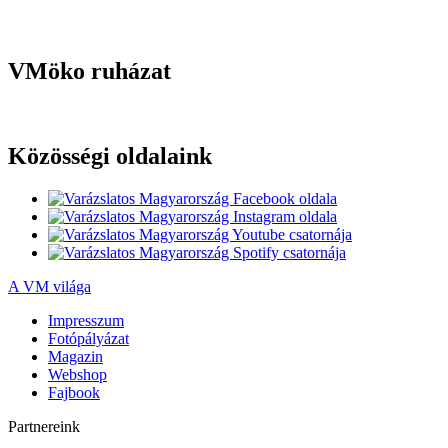
VMöko ruházat
Közösségi oldalaink
A VM világa
Impresszum
Fotópályázat
Magazin
Webshop
Fajbook
Partnereink