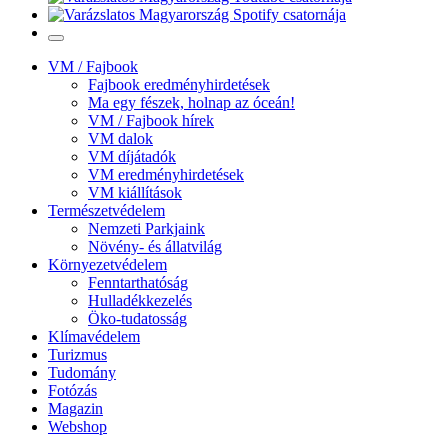
VM / Fajbook
Fajbook eredményhirdetések
Ma egy fészek, holnap az óceán!
VM / Fajbook hírek
VM dalok
VM díjátadók
VM eredményhirdetések
VM kiállítások
Természetvédelem
Nemzeti Parkjaink
Növény- és állatvilág
Környezetvédelem
Fenntarthatóság
Hulladékkezelés
Öko-tudatosság
Klímavédelem
Turizmus
Tudomány
Fotózás
Magazin
Webshop