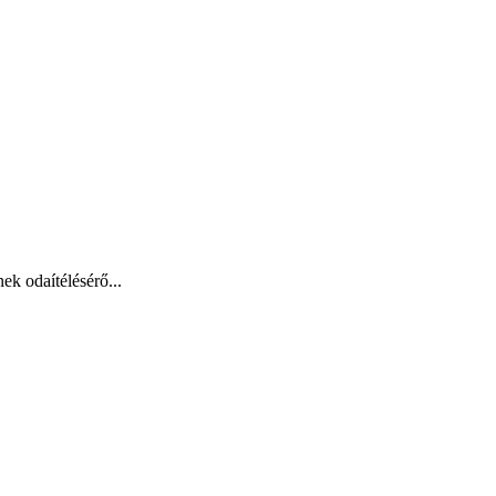
ek odaítélésérő...