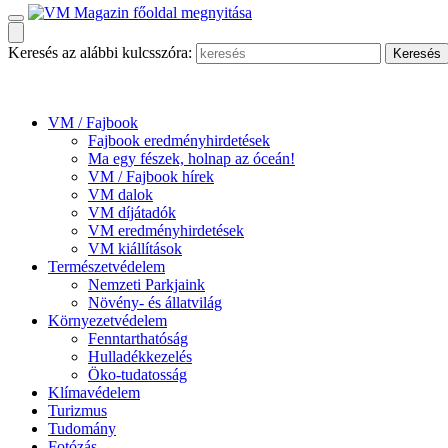
Keresés az alábbi kulcsszóra:
VM / Fajbook
Fajbook eredményhirdetések
Ma egy fészek, holnap az óceán!
VM / Fajbook hírek
VM dalok
VM díjátadók
VM eredményhirdetések
VM kiállítások
Természetvédelem
Nemzeti Parkjaink
Növény- és állatvilág
Környezetvédelem
Fenntarthatóság
Hulladékkezelés
Öko-tudatosság
Klímavédelem
Turizmus
Tudomány
Fotózás