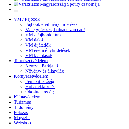
VM / Fajbook
Fajbook eredményhirdetések
Ma egy fészek, holnap az óceán!
VM / Fajbook hírek
VM dalok
VM díjátadók
VM eredményhirdetések
VM kiállítások
Természetvédelem
Nemzeti Parkjaink
Növény- és állatvilág
Környezetvédelem
Fenntarthatóság
Hulladékkezelés
Öko-tudatosság
Klímavédelem
Turizmus
Tudomány
Fotózás
Magazin
Webshop