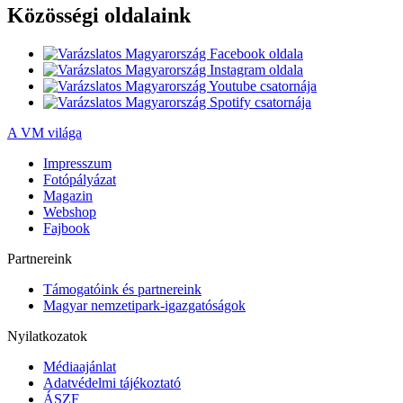
Közösségi oldalaink
A VM világa
Impresszum
Fotópályázat
Magazin
Webshop
Fajbook
Partnereink
Támogatóink és partnereink
Magyar nemzetipark-igazgatóságok
Nyilatkozatok
Médiaajánlat
Adatvédelmi tájékoztató
ÁSZF