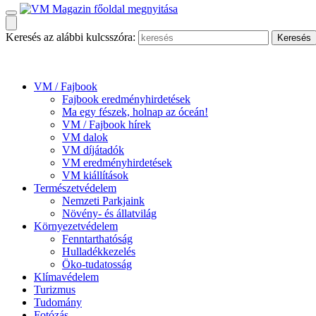
Keresés az alábbi kulcsszóra:
VM / Fajbook
Fajbook eredményhirdetések
Ma egy fészek, holnap az óceán!
VM / Fajbook hírek
VM dalok
VM díjátadók
VM eredményhirdetések
VM kiállítások
Természetvédelem
Nemzeti Parkjaink
Növény- és állatvilág
Környezetvédelem
Fenntarthatóság
Hulladékkezelés
Öko-tudatosság
Klímavédelem
Turizmus
Tudomány
Fotózás