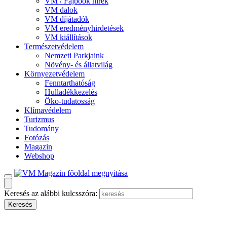
VM / Fajbook hírek
VM dalok
VM díjátadók
VM eredményhirdetések
VM kiállítások
Természetvédelem
Nemzeti Parkjaink
Növény- és állatvilág
Környezetvédelem
Fenntarthatóság
Hulladékkezelés
Öko-tudatosság
Klímavédelem
Turizmus
Tudomány
Fotózás
Magazin
Webshop
Keresés az alábbi kulcsszóra: