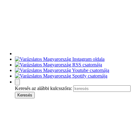
Keresés az alábbi kulcsszóra: