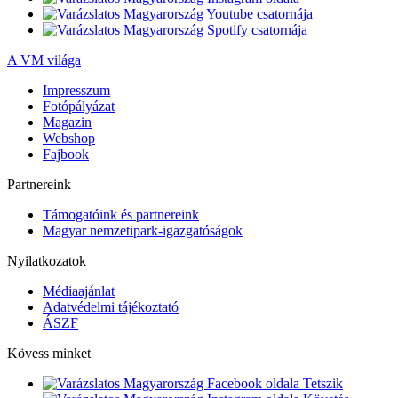
A VM világa
Impresszum
Fotópályázat
Magazin
Webshop
Fajbook
Partnereink
Támogatóink és partnereink
Magyar nemzetipark-igazgatóságok
Nyilatkozatok
Médiaajánlat
Adatvédelmi tájékoztató
ÁSZF
Kövess minket
Tetszik