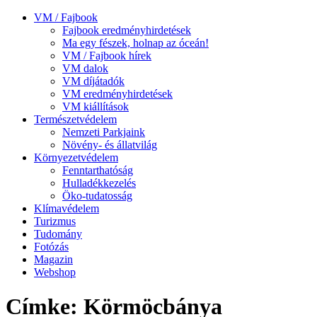
VM / Fajbook
Fajbook eredményhirdetések
Ma egy fészek, holnap az óceán!
VM / Fajbook hírek
VM dalok
VM díjátadók
VM eredményhirdetések
VM kiállítások
Természetvédelem
Nemzeti Parkjaink
Növény- és állatvilág
Környezetvédelem
Fenntarthatóság
Hulladékkezelés
Öko-tudatosság
Klímavédelem
Turizmus
Tudomány
Fotózás
Magazin
Webshop
Címke: Körmöcbánya