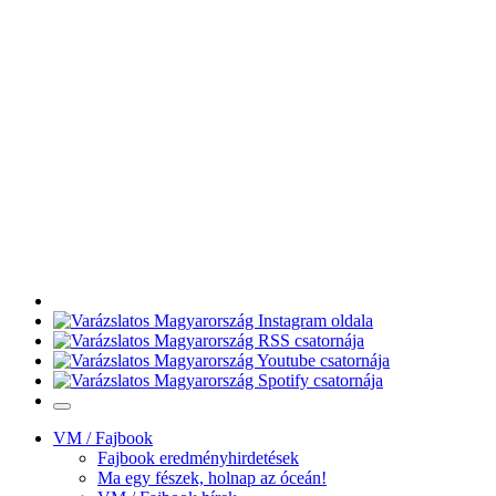
VM / Fajbook
Fajbook eredményhirdetések
Ma egy fészek, holnap az óceán!