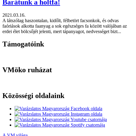
Barátunk a holtfa!
2021.03.16.
A látszólag haszontalan, kidőlt, félbetört facsonkok, és odvas
faóriások alkotta faanyag a sok egészséges fa között valójában az
erdei élet bölcsőjét jelenti, mert tápanyagot, nedvességet bizt...
Támogatóink
VMöko ruházat
Közösségi oldalaink
A VM világa