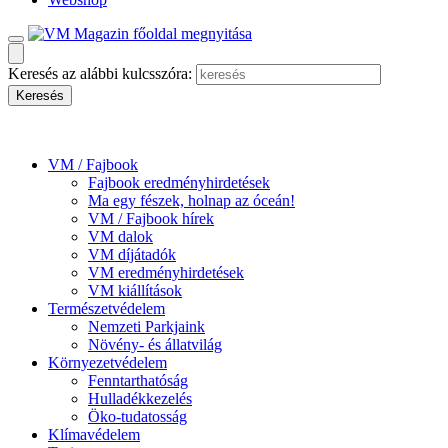
Keresés az alábbi kulcsszóra:
VM / Fajbook
Fajbook eredményhirdetések
Ma egy fészek, holnap az óceán!
VM / Fajbook hírek
VM dalok
VM díjátadók
VM eredményhirdetések
VM kiállítások
Természetvédelem
Nemzeti Parkjaink
Növény- és állatvilág
Környezetvédelem
Fenntarthatóság
Hulladékkezelés
Öko-tudatosság
Klímavédelem