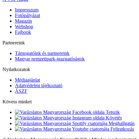
Impresszum
Fotópályázat
Magazin
Webshop
Fajbook
Partnereink
Támogatóink és partnereink
Magyar nemzetipark-igazgatóságok
Nyilatkozatok
Médiaajánlat
Adatvédelmi tájékoztató
ÁSZF
Kövess minket
Tetszik
Követés
Meghallgatás
Feliratkozás