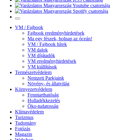
VM / Fajbook
Fajbook eredményhirdetések
Ma egy fészek, holnap az óceán!
VM / Fajbook hírek
VM dalok
VM díjátadók
VM eredményhirdetések
VM kiállítások
Természetvédelem
Nemzeti Parkjaink
Növény- és állatvilág
Környezetvédelem
Fenntarthatóság
Hulladékkezelés
Öko-tudatosság
Klímavédelem
Turizmus
Tudomány
Fotózás
Magazin
Webshop