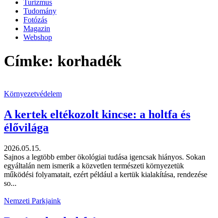
Turizmus
Tudomány
Fotózás
Magazin
Webshop
Címke: korhadék
Környezetvédelem
A kertek eltékozolt kincse: a holtfa és
élővilága
2026.05.15.
Sajnos a legtöbb ember ökológiai tudása igencsak hiányos. Sokan
egyáltalán nem ismerik a közvetlen természeti környezetük
működési folyamatait, ezért például a kertük kialakítása, rendezése
so...
Nemzeti Parkjaink