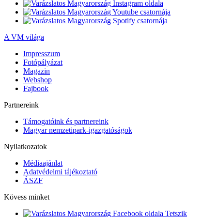
A VM világa
Impresszum
Fotópályázat
Magazin
Webshop
Fajbook
Partnereink
Támogatóink és partnereink
Magyar nemzetipark-igazgatóságok
Nyilatkozatok
Médiaajánlat
Adatvédelmi tájékoztató
ÁSZF
Kövess minket
Tetszik