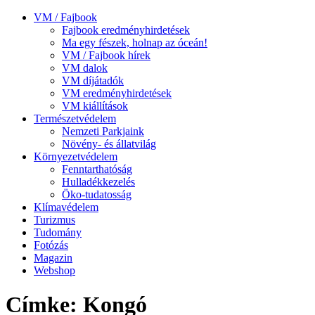
VM / Fajbook
Fajbook eredményhirdetések
Ma egy fészek, holnap az óceán!
VM / Fajbook hírek
VM dalok
VM díjátadók
VM eredményhirdetések
VM kiállítások
Természetvédelem
Nemzeti Parkjaink
Növény- és állatvilág
Környezetvédelem
Fenntarthatóság
Hulladékkezelés
Öko-tudatosság
Klímavédelem
Turizmus
Tudomány
Fotózás
Magazin
Webshop
Címke: Kongó