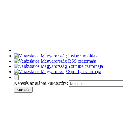
Keresés az alábbi kulcsszóra: