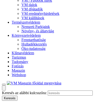
VM / Fajbook hírek
VM dalok
VM díjátadók
VM eredményhirdetések
VM kiállítások
Természetvédelem
Nemzeti Parkjaink
Növény- és állatvilág
Környezetvédelem
Fenntarthatóság
Hulladékkezelés
Öko-tudatosság
Klímavédelem
Turizmus
Tudomány
Fotózás
Magazin
Webshop
Keresés az alábbi kulcsszóra: