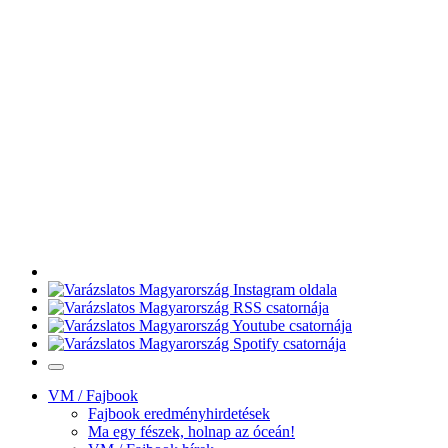
VM / Fajbook
Fajbook eredményhirdetések
Ma egy fészek, holnap az óceán!