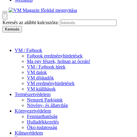
Keresés az alábbi kulcsszóra:
VM / Fajbook
Fajbook eredményhirdetések
Ma egy fészek, holnap az óceán!
VM / Fajbook hírek
VM dalok
VM díjátadók
VM eredményhirdetések
VM kiállítások
Természetvédelem
Nemzeti Parkjaink
Növény- és állatvilág
Környezetvédelem
Fenntarthatóság
Hulladékkezelés
Öko-tudatosság
Klímavédelem