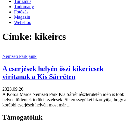
Turizmus
Tudomány
Fotózás
Magazin
Webshop
Címke: kikeircs
Nemzeti Parkjaink
A cserjések helyén őszi kikericsek
virítanak a Kis Sárréten
2023.09.26.
A Körös-Maros Nemzeti Park Kis-Sárrét részterületén idén is több
helyen történtek területkezelések. Sikerességüket bizonyítja, hogy a
korábbi cserjések helyén most már ...
Támogatóink