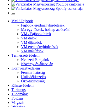
VM / Fajbook
Fajbook eredményhirdetések
Ma egy fészek, holnap az óceán!
VM / Fajbook hírek
VM dalok
VM díjátadók
VM eredményhirdetések
VM kiállítások
Természetvédelem
Nemzeti Parkjaink
Növény- és állatvilág
Környezetvédelem
Fenntarthatóság
Hulladékkezelés
Öko-tudatosság
Klímavédelem
Turizmus
Tudomány
Fotózás
Magazin
Webshop