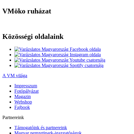
VMöko ruházat
Közösségi oldalaink
A VM világa
Impresszum
Fotópályázat
Magazin
Webshop
Fajbook
Partnereink
Támogatóink és partnereink
Magyar nemzetipark-igazgatóságok