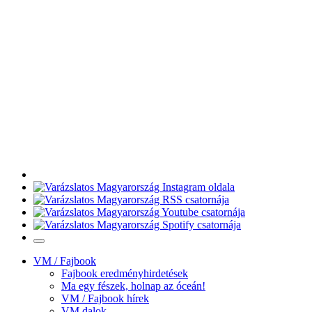
VM / Fajbook
Fajbook eredményhirdetések
Ma egy fészek, holnap az óceán!
VM / Fajbook hírek
VM dalok