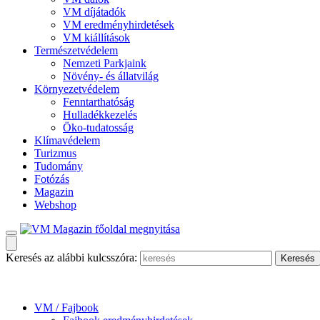
VM díjátadók
VM eredményhirdetések
VM kiállítások
Természetvédelem
Nemzeti Parkjaink
Növény- és állatvilág
Környezetvédelem
Fenntarthatóság
Hulladékkezelés
Öko-tudatosság
Klímavédelem
Turizmus
Tudomány
Fotózás
Magazin
Webshop
Keresés az alábbi kulcsszóra:
VM / Fajbook