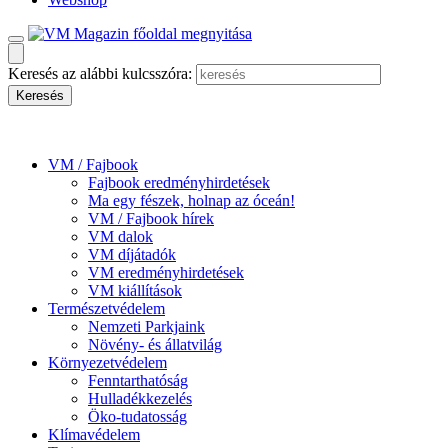
Keresés az alábbi kulcsszóra:
VM / Fajbook
Fajbook eredményhirdetések
Ma egy fészek, holnap az óceán!
VM / Fajbook hírek
VM dalok
VM díjátadók
VM eredményhirdetések
VM kiállítások
Természetvédelem
Nemzeti Parkjaink
Növény- és állatvilág
Környezetvédelem
Fenntarthatóság
Hulladékkezelés
Öko-tudatosság
Klímavédelem