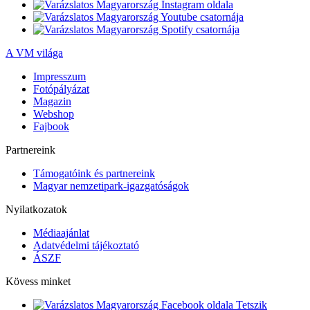
A VM világa
Impresszum
Fotópályázat
Magazin
Webshop
Fajbook
Partnereink
Támogatóink és partnereink
Magyar nemzetipark-igazgatóságok
Nyilatkozatok
Médiaajánlat
Adatvédelmi tájékoztató
ÁSZF
Kövess minket
Tetszik