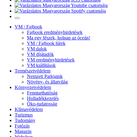
VM / Fajbook
Fajbook eredményhirdetések
Ma egy fészek, holnap az óceán!
VM / Fajbook hírek
VM dalok
VM díjátadók
VM eredményhirdetések
VM kiállítások
Természetvédelem
Nemzeti Parkjaink
Növény- és állatvilág
Környezetvédelem
Fenntarthatóság
Hulladékkezelés
Öko-tudatosság
Klímavédelem
Turizmus
Tudomány
Fotózás
Magazin
Webshop