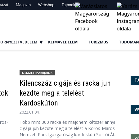
yázat
Magazin
Webshop
Fajbook
KÖRNYEZETVÉDELEM
KLÍMAVÉDELEM
TURIZMUS
TUDOMÁN
NEMZETI PARKJAINK
T
Kilencszáz cigája és racka juh
tok
kezdte meg a telelést
Kardoskúton
V
2022.01.04.
rös-
Több mint 300 racka és majdnem kétszer annyi
cigája juh kezdte meg a telelést a Körös-Maros
Nemzeti Park Igazgatóság kardoskúti Sóstói Ál...
K