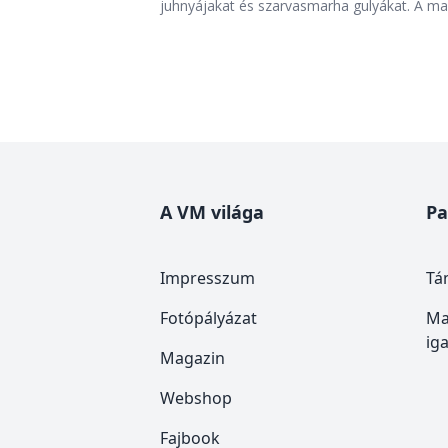
juhnyájakat és szarvasmarha gulyákat. A mad
A VM világa
Pa
Impresszum
Tá
Fotópályázat
Ma
ig
Magazin
Webshop
Fajbook