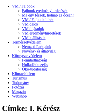
VM / Fajbook
Fajbook eredményhirdetések
Ma egy fészek, holnap az óceán!
VM / Fajbook hírek
VM dalok
VM díjátadók
VM eredményhirdetések
VM kiállítások
Természetvédelem
Nemzeti Parkjaink
Növény- és állatvilág
Környezetvédelem
Fenntarthatóság
Hulladékkezelés
Öko-tudatosság
Klímavédelem
Turizmus
Tudomány
Fotózás
Magazin
Webshop
Címke: I. Kérész