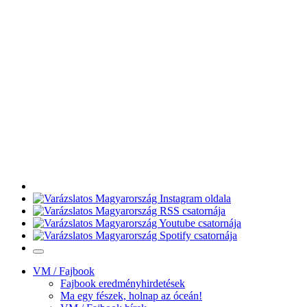
VM / Fajbook
Fajbook eredményhirdetések
Ma egy fészek, holnap az óceán!