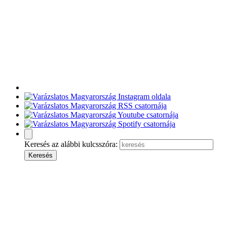
Keresés az alábbi kulcsszóra: