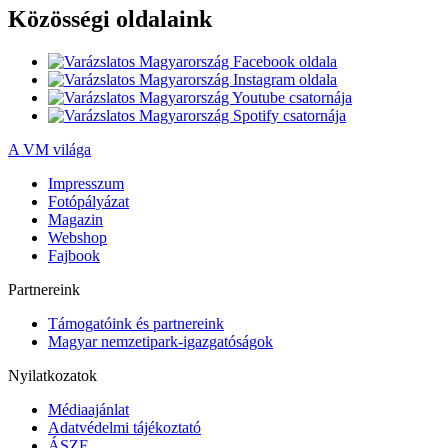
Közösségi oldalaink
A VM világa
Impresszum
Fotópályázat
Magazin
Webshop
Fajbook
Partnereink
Támogatóink és partnereink
Magyar nemzetipark-igazgatóságok
Nyilatkozatok
Médiaajánlat
Adatvédelmi tájékoztató
ÁSZF