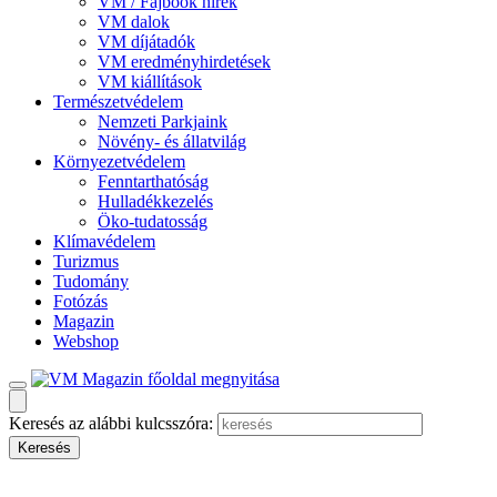
VM / Fajbook hírek
VM dalok
VM díjátadók
VM eredményhirdetések
VM kiállítások
Természetvédelem
Nemzeti Parkjaink
Növény- és állatvilág
Környezetvédelem
Fenntarthatóság
Hulladékkezelés
Öko-tudatosság
Klímavédelem
Turizmus
Tudomány
Fotózás
Magazin
Webshop
Keresés az alábbi kulcsszóra: