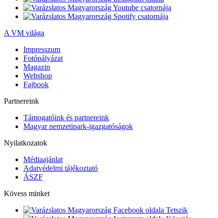
A VM világa
Impresszum
Fotópályázat
Magazin
Webshop
Fajbook
Partnereink
Támogatóink és partnereink
Magyar nemzetipark-igazgatóságok
Nyilatkozatok
Médiaajánlat
Adatvédelmi tájékoztató
ÁSZF
Kövess minket
Tetszik