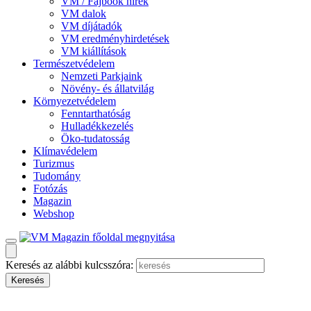
VM / Fajbook hírek
VM dalok
VM díjátadók
VM eredményhirdetések
VM kiállítások
Természetvédelem
Nemzeti Parkjaink
Növény- és állatvilág
Környezetvédelem
Fenntarthatóság
Hulladékkezelés
Öko-tudatosság
Klímavédelem
Turizmus
Tudomány
Fotózás
Magazin
Webshop
Keresés az alábbi kulcsszóra: