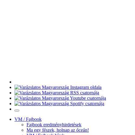
VM / Fajbook
Fajbook eredményhirdetések
Ma egy fészek, holnap az óceán!