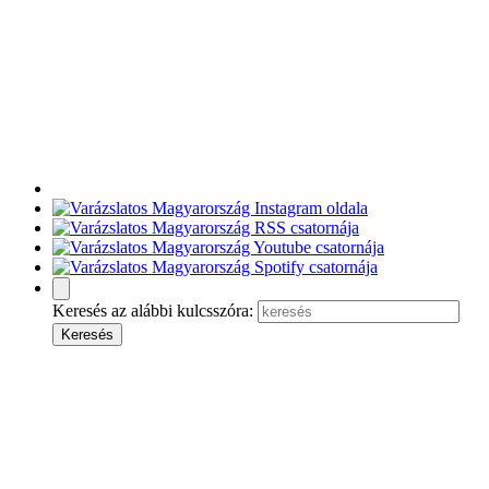
Keresés az alábbi kulcsszóra: