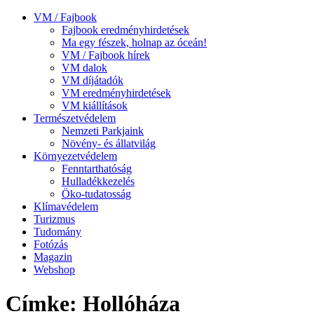
VM / Fajbook
Fajbook eredményhirdetések
Ma egy fészek, holnap az óceán!
VM / Fajbook hírek
VM dalok
VM díjátadók
VM eredményhirdetések
VM kiállítások
Természetvédelem
Nemzeti Parkjaink
Növény- és állatvilág
Környezetvédelem
Fenntarthatóság
Hulladékkezelés
Öko-tudatosság
Klímavédelem
Turizmus
Tudomány
Fotózás
Magazin
Webshop
Címke: Hollóháza