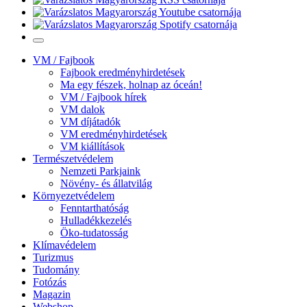
VM / Fajbook
Fajbook eredményhirdetések
Ma egy fészek, holnap az óceán!
VM / Fajbook hírek
VM dalok
VM díjátadók
VM eredményhirdetések
VM kiállítások
Természetvédelem
Nemzeti Parkjaink
Növény- és állatvilág
Környezetvédelem
Fenntarthatóság
Hulladékkezelés
Öko-tudatosság
Klímavédelem
Turizmus
Tudomány
Fotózás
Magazin
Webshop