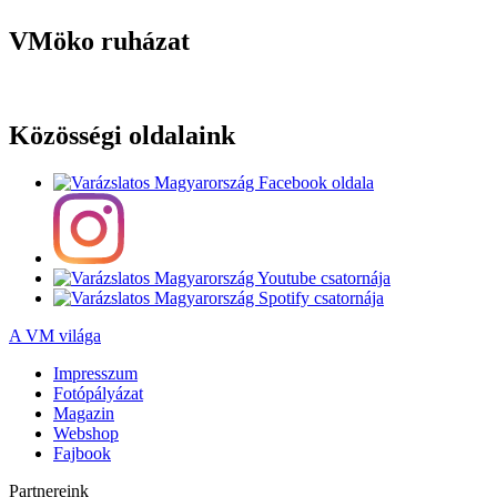
VMöko ruházat
Közösségi oldalaink
A VM világa
Impresszum
Fotópályázat
Magazin
Webshop
Fajbook
Partnereink