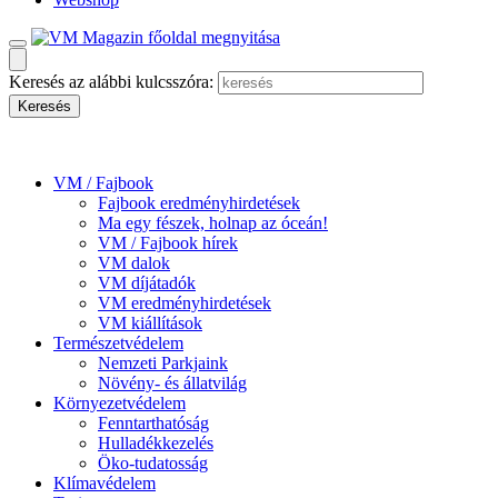
Keresés az alábbi kulcsszóra:
VM / Fajbook
Fajbook eredményhirdetések
Ma egy fészek, holnap az óceán!
VM / Fajbook hírek
VM dalok
VM díjátadók
VM eredményhirdetések
VM kiállítások
Természetvédelem
Nemzeti Parkjaink
Növény- és állatvilág
Környezetvédelem
Fenntarthatóság
Hulladékkezelés
Öko-tudatosság
Klímavédelem