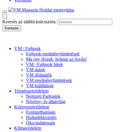
Keresés az alábbi kulcsszóra:
VM / Fajbook
Fajbook eredményhirdetések
Ma egy fészek, holnap az óceán!
VM / Fajbook hírek
VM dalok
VM díjátadók
VM eredményhirdetések
VM kiállítások
Természetvédelem
Nemzeti Parkjaink
Növény- és állatvilág
Környezetvédelem
Fenntarthatóság
Hulladékkezelés
Öko-tudatosság
Klímavédelem