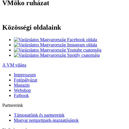
VMöko ruházat
Közösségi oldalaink
A VM világa
Impresszum
Fotópályázat
Magazin
Webshop
Fajbook
Partnereink
Támogatóink és partnereink
Magyar nemzetipark-igazgatóságok