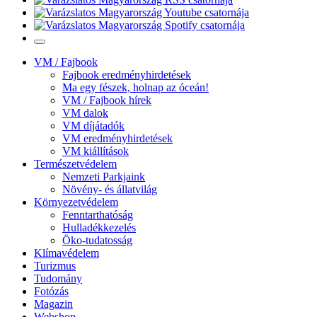
VM / Fajbook
Fajbook eredményhirdetések
Ma egy fészek, holnap az óceán!
VM / Fajbook hírek
VM dalok
VM díjátadók
VM eredményhirdetések
VM kiállítások
Természetvédelem
Nemzeti Parkjaink
Növény- és állatvilág
Környezetvédelem
Fenntarthatóság
Hulladékkezelés
Öko-tudatosság
Klímavédelem
Turizmus
Tudomány
Fotózás
Magazin
Webshop