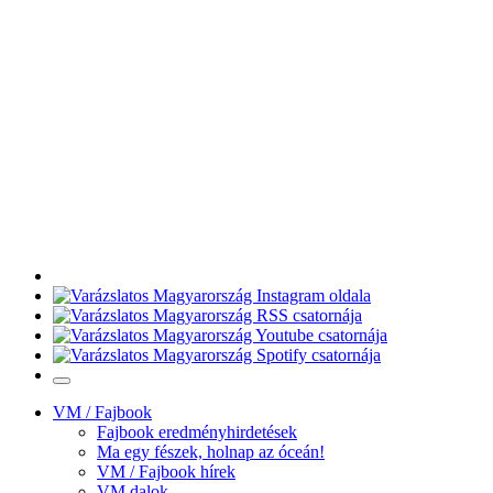
VM / Fajbook
Fajbook eredményhirdetések
Ma egy fészek, holnap az óceán!
VM / Fajbook hírek
VM dalok