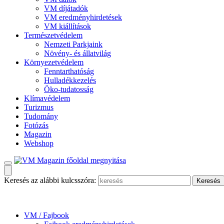
VM díjátadók
VM eredményhirdetések
VM kiállítások
Természetvédelem
Nemzeti Parkjaink
Növény- és állatvilág
Környezetvédelem
Fenntarthatóság
Hulladékkezelés
Öko-tudatosság
Klímavédelem
Turizmus
Tudomány
Fotózás
Magazin
Webshop
Keresés az alábbi kulcsszóra:
VM / Fajbook