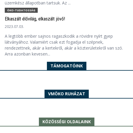
üzemkész állapotban tartsuk. Az ...
ÖKO-TUDATOSSÁG
Elkaszált élővilág, elkaszált jövő!
2023.07.03.
A legtöbb ember sajnos ragaszkodik a rövidre nyírt gyep
látványához. Valamiért csak ezt fogadja el szépnek,
rendezettnek, akár a kertekről, akár a közterületekről van szó.
Arra azonban kevesen...
TÁMOGATÓINK
VMÖKO RUHÁZAT
KÖZÖSSÉGI OLDALAINK