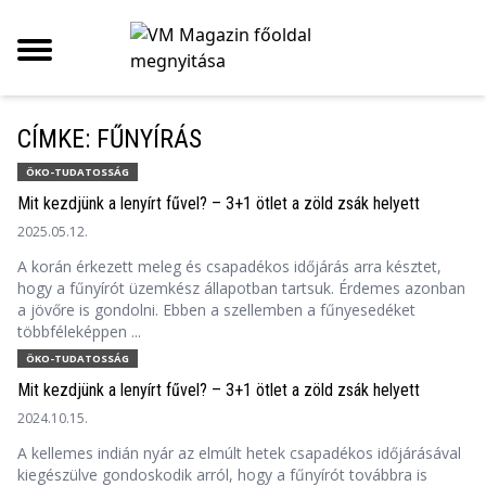
CÍMKE: FŰNYÍRÁS
ÖKO-TUDATOSSÁG
Mit kezdjünk a lenyírt fűvel? – 3+1 ötlet a zöld zsák helyett
2025.05.12.
A korán érkezett meleg és csapadékos időjárás arra késztet,
hogy a fűnyírót üzemkész állapotban tartsuk. Érdemes azonban
a jövőre is gondolni. Ebben a szellemben a fűnyesedéket
többféleképpen ...
ÖKO-TUDATOSSÁG
Mit kezdjünk a lenyírt fűvel? – 3+1 ötlet a zöld zsák helyett
2024.10.15.
A kellemes indián nyár az elmúlt hetek csapadékos időjárásával
kiegészülve gondoskodik arról, hogy a fűnyírót továbbra is