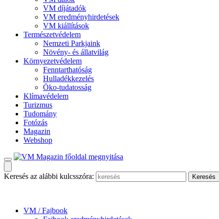
VM díjátadók
VM eredményhirdetések
VM kiállítások
Természetvédelem
Nemzeti Parkjaink
Növény- és állatvilág
Környezetvédelem
Fenntarthatóság
Hulladékkezelés
Öko-tudatosság
Klímavédelem
Turizmus
Tudomány
Fotózás
Magazin
Webshop
Keresés az alábbi kulcsszóra:
VM / Fajbook