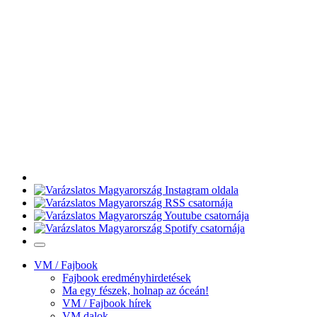
VM / Fajbook
Fajbook eredményhirdetések
Ma egy fészek, holnap az óceán!
VM / Fajbook hírek
VM dalok