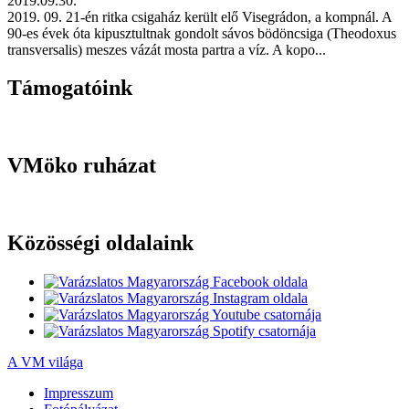
2019.09.30.
2019. 09. 21-én ritka csigaház került elő Visegrádon, a kompnál. A
90-es évek óta kipusztultnak gondolt sávos bödöncsiga (Theodoxus
transversalis) meszes vázát mosta partra a víz. A kopo...
Támogatóink
VMöko ruházat
Közösségi oldalaink
A VM világa
Impresszum