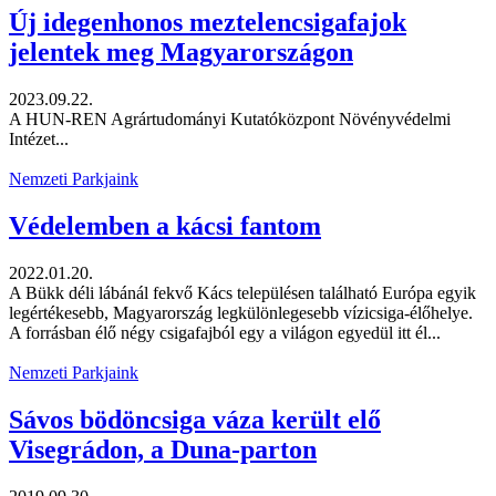
Új idegenhonos meztelencsigafajok
jelentek meg Magyarországon
2023.09.22.
A HUN-REN Agrártudományi Kutatóközpont Növényvédelmi
Intézet...
Nemzeti Parkjaink
Védelemben a kácsi fantom
2022.01.20.
A Bükk déli lábánál fekvő Kács településen található Európa egyik
legértékesebb, Magyarország legkülönlegesebb vízicsiga-élőhelye.
A forrásban élő négy csigafajból egy a világon egyedül itt él...
Nemzeti Parkjaink
Sávos bödöncsiga váza került elő
Visegrádon, a Duna-parton