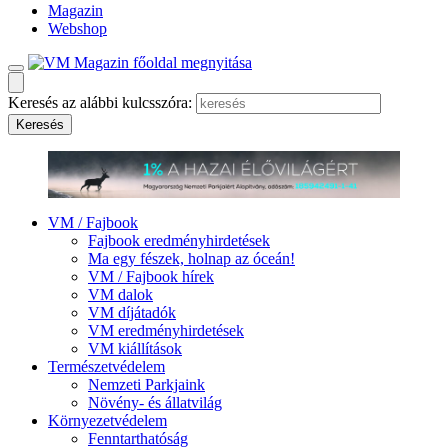
Magazin
Webshop
Keresés az alábbi kulcsszóra:
VM / Fajbook
Fajbook eredményhirdetések
Ma egy fészek, holnap az óceán!
VM / Fajbook hírek
VM dalok
VM díjátadók
VM eredményhirdetések
VM kiállítások
Természetvédelem
Nemzeti Parkjaink
Növény- és állatvilág
Környezetvédelem
Fenntarthatóság