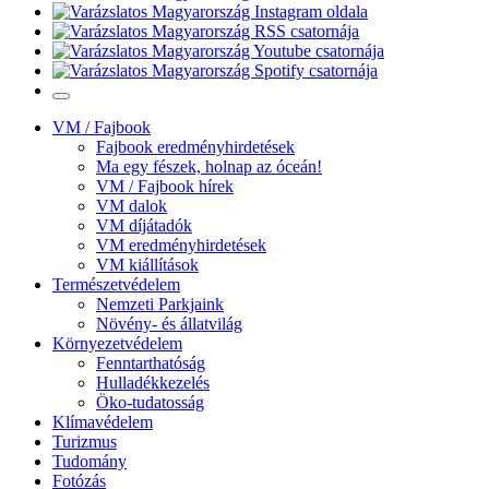
VM / Fajbook
Fajbook eredményhirdetések
Ma egy fészek, holnap az óceán!
VM / Fajbook hírek
VM dalok
VM díjátadók
VM eredményhirdetések
VM kiállítások
Természetvédelem
Nemzeti Parkjaink
Növény- és állatvilág
Környezetvédelem
Fenntarthatóság
Hulladékkezelés
Öko-tudatosság
Klímavédelem
Turizmus
Tudomány
Fotózás