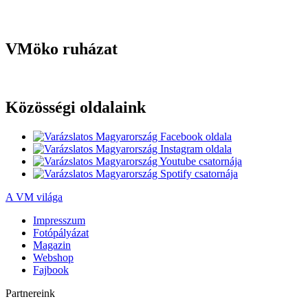
VMöko ruházat
Közösségi oldalaink
A VM világa
Impresszum
Fotópályázat
Magazin
Webshop
Fajbook
Partnereink