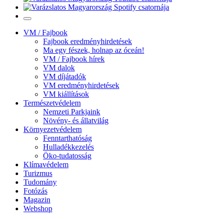
VM / Fajbook
Fajbook eredményhirdetések
Ma egy fészek, holnap az óceán!
VM / Fajbook hírek
VM dalok
VM díjátadók
VM eredményhirdetések
VM kiállítások
Természetvédelem
Nemzeti Parkjaink
Növény- és állatvilág
Környezetvédelem
Fenntarthatóság
Hulladékkezelés
Öko-tudatosság
Klímavédelem
Turizmus
Tudomány
Fotózás
Magazin
Webshop