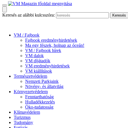
Keresés az alábbi kulcsszóra:
VM / Fajbook
Fajbook eredményhirdetések
Ma egy fészek, holnap az óceán!
VM / Fajbook hírek
VM dalok
VM díjátadók
VM eredményhirdetések
VM kiállítások
Természetvédelem
Nemzeti Parkjaink
Növény- és állatvilág
Környezetvédelem
Fenntarthatóság
Hulladékkezelés
Öko-tudatosság
Klímavédelem
Turizmus
Tudomány
Fotózás