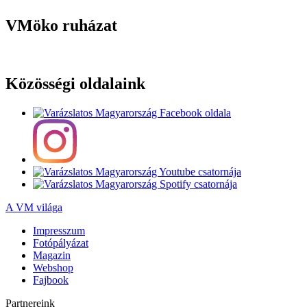
VMöko ruházat
Közösségi oldalaink
A VM világa
Impresszum
Fotópályázat
Magazin
Webshop
Fajbook
Partnereink