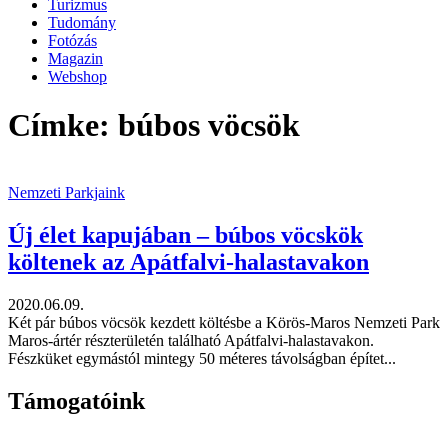
Turizmus
Tudomány
Fotózás
Magazin
Webshop
Címke: búbos vöcsök
Nemzeti Parkjaink
Új élet kapujában – búbos vöcskök
költenek az Apátfalvi-halastavakon
2020.06.09.
Két pár búbos vöcsök kezdett költésbe a Körös-Maros Nemzeti Park
Maros-ártér részterületén található Apátfalvi-halastavakon.
Fészküket egymástól mintegy 50 méteres távolságban építet...
Támogatóink