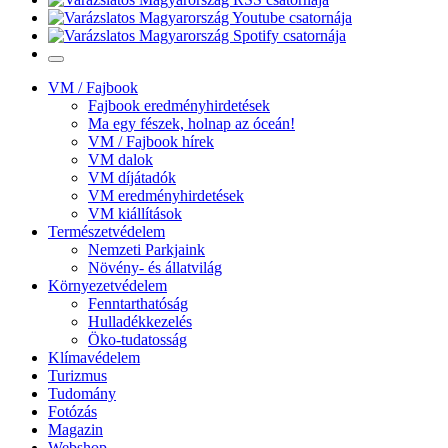
VM / Fajbook
Fajbook eredményhirdetések
Ma egy fészek, holnap az óceán!
VM / Fajbook hírek
VM dalok
VM díjátadók
VM eredményhirdetések
VM kiállítások
Természetvédelem
Nemzeti Parkjaink
Növény- és állatvilág
Környezetvédelem
Fenntarthatóság
Hulladékkezelés
Öko-tudatosság
Klímavédelem
Turizmus
Tudomány
Fotózás
Magazin
Webshop