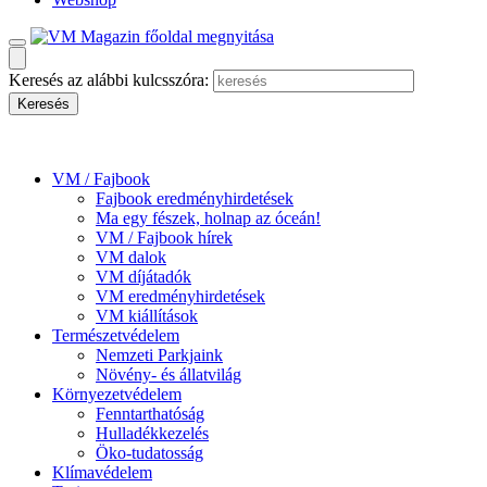
Keresés az alábbi kulcsszóra:
VM / Fajbook
Fajbook eredményhirdetések
Ma egy fészek, holnap az óceán!
VM / Fajbook hírek
VM dalok
VM díjátadók
VM eredményhirdetések
VM kiállítások
Természetvédelem
Nemzeti Parkjaink
Növény- és állatvilág
Környezetvédelem
Fenntarthatóság
Hulladékkezelés
Öko-tudatosság
Klímavédelem