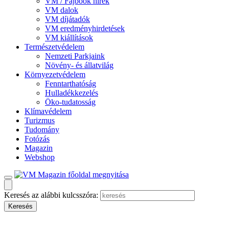
VM / Fajbook hírek
VM dalok
VM díjátadók
VM eredményhirdetések
VM kiállítások
Természetvédelem
Nemzeti Parkjaink
Növény- és állatvilág
Környezetvédelem
Fenntarthatóság
Hulladékkezelés
Öko-tudatosság
Klímavédelem
Turizmus
Tudomány
Fotózás
Magazin
Webshop
Keresés az alábbi kulcsszóra: