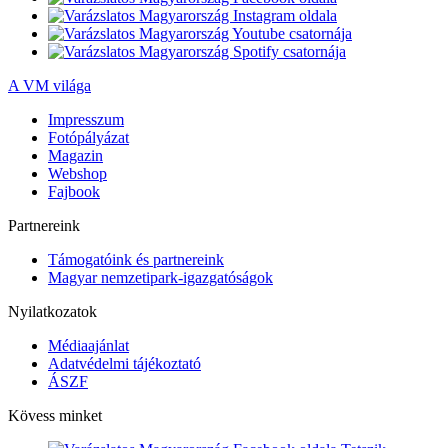
A VM világa
Impresszum
Fotópályázat
Magazin
Webshop
Fajbook
Partnereink
Támogatóink és partnereink
Magyar nemzetipark-igazgatóságok
Nyilatkozatok
Médiaajánlat
Adatvédelmi tájékoztató
ÁSZF
Kövess minket