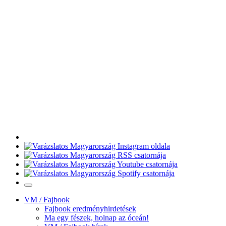
VM / Fajbook
Fajbook eredményhirdetések
Ma egy fészek, holnap az óceán!