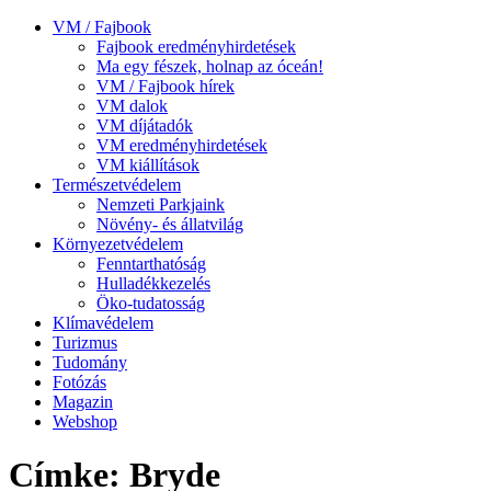
VM / Fajbook
Fajbook eredményhirdetések
Ma egy fészek, holnap az óceán!
VM / Fajbook hírek
VM dalok
VM díjátadók
VM eredményhirdetések
VM kiállítások
Természetvédelem
Nemzeti Parkjaink
Növény- és állatvilág
Környezetvédelem
Fenntarthatóság
Hulladékkezelés
Öko-tudatosság
Klímavédelem
Turizmus
Tudomány
Fotózás
Magazin
Webshop
Címke: Bryde