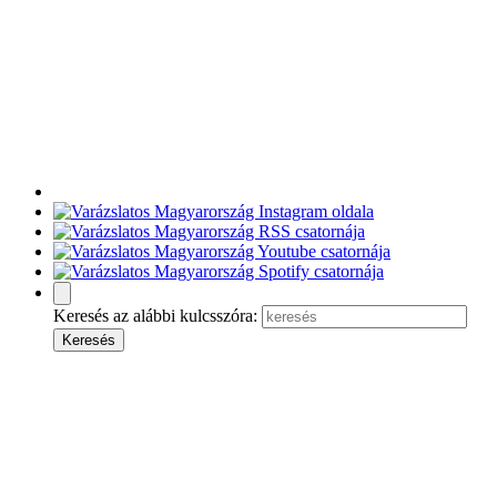
Keresés az alábbi kulcsszóra: