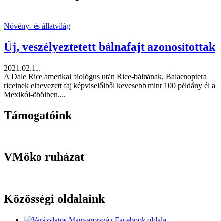
Növény- és állatvilág
Új, veszélyeztetett bálnafajt azonosítottak
2021.02.11.
A Dale Rice amerikai biológus után Rice-bálnának, Balaenoptera
riceinek elnevezett faj képviselőiből kevesebb mint 100 példány él a
Mexikói-öbölben....
Támogatóink
VMöko ruházat
Közösségi oldalaink