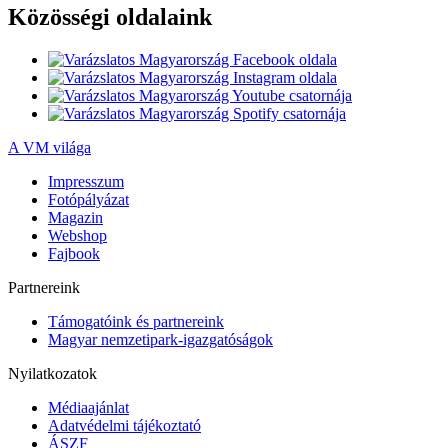
Közösségi oldalaink
A VM világa
Impresszum
Fotópályázat
Magazin
Webshop
Fajbook
Partnereink
Támogatóink és partnereink
Magyar nemzetipark-igazgatóságok
Nyilatkozatok
Médiaajánlat
Adatvédelmi tájékoztató
ÁSZF