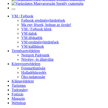
VM / Fajbook
Fajbook eredményhirdetések
Ma egy fészek, holnap az óceán!
VM / Fajbook hírek
VM dalok
VM díjátadók
VM eredményhirdetések
VM kiállítások
Természetvédelem
Nemzeti Parkjaink
Növény- és állatvilág
Környezetvédelem
Fenntarthatóság
Hulladékkezelés
Öko-tudatosság
Klímavédelem
Turizmus
Tudomány
Fotózás
Magazin
Webshop