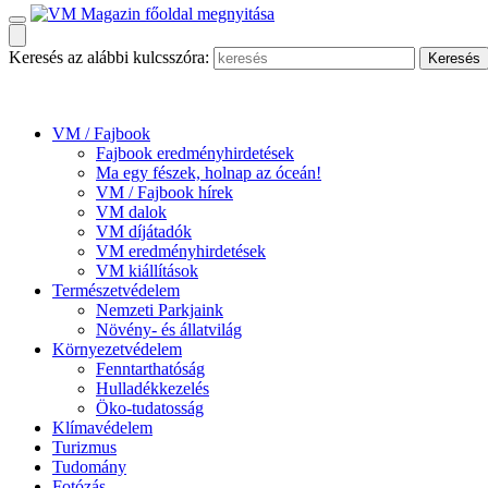
Keresés az alábbi kulcsszóra:
VM / Fajbook
Fajbook eredményhirdetések
Ma egy fészek, holnap az óceán!
VM / Fajbook hírek
VM dalok
VM díjátadók
VM eredményhirdetések
VM kiállítások
Természetvédelem
Nemzeti Parkjaink
Növény- és állatvilág
Környezetvédelem
Fenntarthatóság
Hulladékkezelés
Öko-tudatosság
Klímavédelem
Turizmus
Tudomány
Fotózás