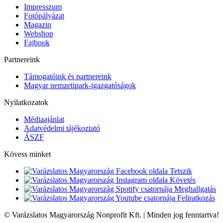
Impresszum
Fotópályázat
Magazin
Webshop
Fajbook
Partnereink
Támogatóink és partnereink
Magyar nemzetipark-igazgatóságok
Nyilatkozatok
Médiaajánlat
Adatvédelmi tájékoztató
ÁSZF
Kövess minket
Tetszik
Követés
Meghallgatás
Feliratkozás
© Varázslatos Magyarország Nonprofit Kft. | Minden jog fenntartva!