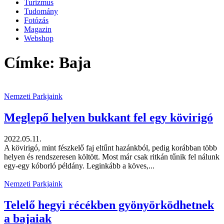
Turizmus
Tudomány
Fotózás
Magazin
Webshop
Címke: Baja
Nemzeti Parkjaink
Meglepő helyen bukkant fel egy kövirigó
2022.05.11.
A kövirigó, mint fészkelő faj eltűnt hazánkból, pedig korábban több
helyen és rendszeresen költött. Most már csak ritkán tűnik fel nálunk
egy-egy kóborló példány. Leginkább a köves,...
Nemzeti Parkjaink
Telelő hegyi récékben gyönyörködhetnek
a bajaiak