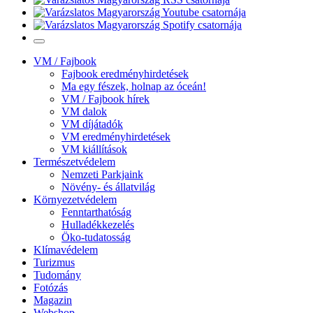
VM / Fajbook
Fajbook eredményhirdetések
Ma egy fészek, holnap az óceán!
VM / Fajbook hírek
VM dalok
VM díjátadók
VM eredményhirdetések
VM kiállítások
Természetvédelem
Nemzeti Parkjaink
Növény- és állatvilág
Környezetvédelem
Fenntarthatóság
Hulladékkezelés
Öko-tudatosság
Klímavédelem
Turizmus
Tudomány
Fotózás
Magazin
Webshop