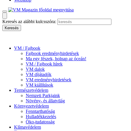
Keresés az alábbi kulcsszóra:
VM / Fajbook
Fajbook eredményhirdetések
Ma egy fészek, holnap az óceán!
VM / Fajbook hírek
VM dalok
VM díjátadók
VM eredményhirdetések
VM kiállítások
Természetvédelem
Nemzeti Parkjaink
Növény- és állatvilág
Környezetvédelem
Fenntarthatóság
Hulladékkezelés
Öko-tudatosság
Klímavédelem