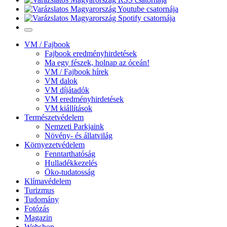
VM / Fajbook
Fajbook eredményhirdetések
Ma egy fészek, holnap az óceán!
VM / Fajbook hírek
VM dalok
VM díjátadók
VM eredményhirdetések
VM kiállítások
Természetvédelem
Nemzeti Parkjaink
Növény- és állatvilág
Környezetvédelem
Fenntarthatóság
Hulladékkezelés
Öko-tudatosság
Klímavédelem
Turizmus
Tudomány
Fotózás
Magazin
Webshop