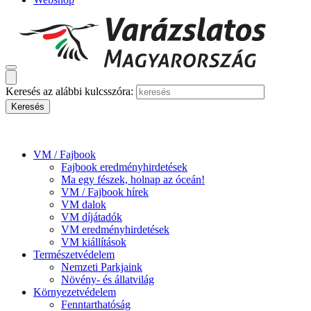
Keresés az alábbi kulcsszóra:
VM / Fajbook
Fajbook eredményhirdetések
Ma egy fészek, holnap az óceán!
VM / Fajbook hírek
VM dalok
VM díjátadók
VM eredményhirdetések
VM kiállítások
Természetvédelem
Nemzeti Parkjaink
Növény- és állatvilág
Környezetvédelem
Fenntarthatóság