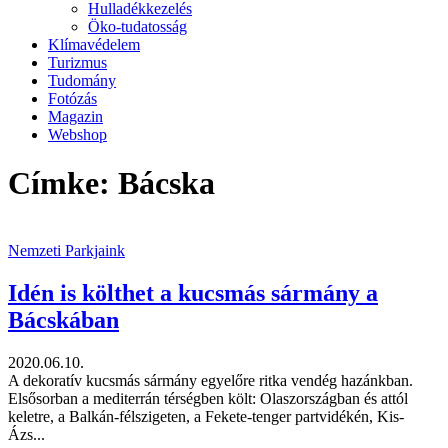
Hulladékkezelés
Öko-tudatosság
Klímavédelem
Turizmus
Tudomány
Fotózás
Magazin
Webshop
Címke: Bácska
Nemzeti Parkjaink
Idén is költhet a kucsmás sármány a
Bácskában
2020.06.10.
A dekoratív kucsmás sármány egyelőre ritka vendég hazánkban.
Elsősorban a mediterrán térségben költ: Olaszországban és attól
keletre, a Balkán-félszigeten, a Fekete-tenger partvidékén, Kis-
Ázs...