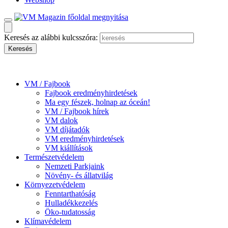
Keresés az alábbi kulcsszóra:
VM / Fajbook
Fajbook eredményhirdetések
Ma egy fészek, holnap az óceán!
VM / Fajbook hírek
VM dalok
VM díjátadók
VM eredményhirdetések
VM kiállítások
Természetvédelem
Nemzeti Parkjaink
Növény- és állatvilág
Környezetvédelem
Fenntarthatóság
Hulladékkezelés
Öko-tudatosság
Klímavédelem