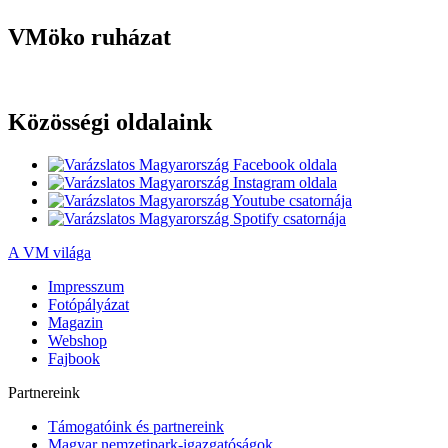
VMöko ruházat
Közösségi oldalaink
A VM világa
Impresszum
Fotópályázat
Magazin
Webshop
Fajbook
Partnereink
Támogatóink és partnereink
Magyar nemzetipark-igazgatóságok