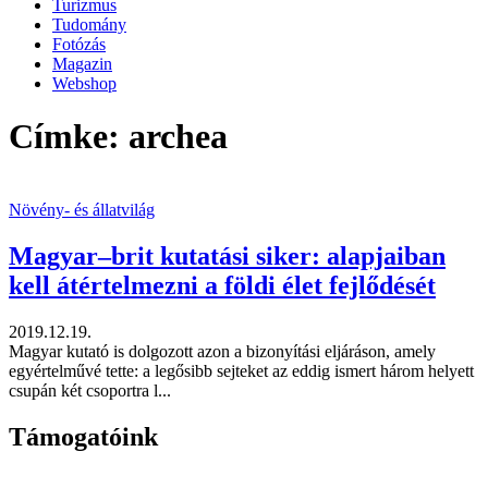
Turizmus
Tudomány
Fotózás
Magazin
Webshop
Címke: archea
Növény- és állatvilág
Magyar–brit kutatási siker: alapjaiban
kell átértelmezni a földi élet fejlődését
2019.12.19.
Magyar kutató is dolgozott azon a bizonyítási eljáráson, amely
egyértelművé tette: a legősibb sejteket az eddig ismert három helyett
csupán két csoportra l...
Támogatóink