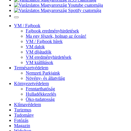
VM / Fajbook
Fajbook eredményhirdetések
Ma egy fészek, holnap az óceán!
VM / Fajbook hírek
VM dalok
VM díjátadók
VM eredményhirdetések
VM kiállítások
Természetvédelem
Nemzeti Parkjaink
Növény- és állatvilág
Környezetvédelem
Fenntarthatóság
Hulladékkezelés
Öko-tudatosság
Klímavédelem
Turizmus
Tudomány
Fotózás
Magazin
Webshop