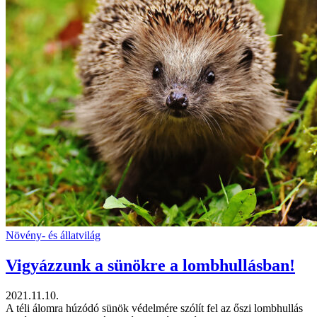
Növény- és állatvilág
Vigyázzunk a sünökre a lombhullásban!
2021.11.10.
A téli álomra húzódó sünök védelmére szólít fel az őszi lombhullás