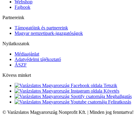
Webshop
Fajbook
Partnereink
Támogatóink és partnereink
Magyar nemzetipark-igazgatóságok
Nyilatkozatok
Médiaajánlat
Adatvédelmi tájékoztató
ÁSZF
Kövess minket
Tetszik
Követés
Meghallgatás
Feliratkozás
© Varázslatos Magyarország Nonprofit Kft. | Minden jog fenntartva!