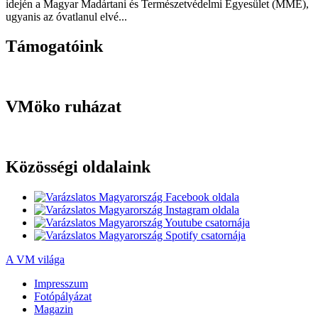
idején a Magyar Madártani és Természetvédelmi Egyesület (MME),
ugyanis az óvatlanul elvé...
Támogatóink
VMöko ruházat
Közösségi oldalaink
A VM világa
Impresszum
Fotópályázat
Magazin