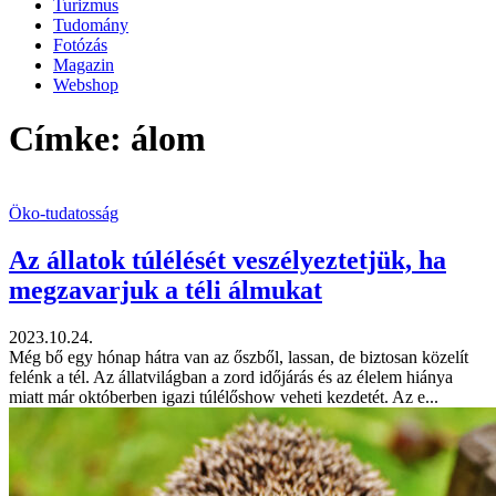
Turizmus
Tudomány
Fotózás
Magazin
Webshop
Címke: álom
Öko-tudatosság
Az állatok túlélését veszélyeztetjük, ha
megzavarjuk a téli álmukat
2023.10.24.
Még bő egy hónap hátra van az őszből, lassan, de biztosan közelít
felénk a tél. Az állatvilágban a zord időjárás és az élelem hiánya
miatt már októberben igazi túlélőshow veheti kezdetét. Az e...