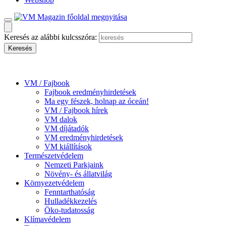
Keresés az alábbi kulcsszóra:
VM / Fajbook
Fajbook eredményhirdetések
Ma egy fészek, holnap az óceán!
VM / Fajbook hírek
VM dalok
VM díjátadók
VM eredményhirdetések
VM kiállítások
Természetvédelem
Nemzeti Parkjaink
Növény- és állatvilág
Környezetvédelem
Fenntarthatóság
Hulladékkezelés
Öko-tudatosság
Klímavédelem