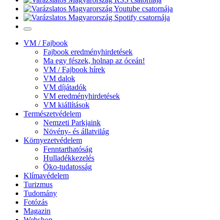
VM / Fajbook
Fajbook eredményhirdetések
Ma egy fészek, holnap az óceán!
VM / Fajbook hírek
VM dalok
VM díjátadók
VM eredményhirdetések
VM kiállítások
Természetvédelem
Nemzeti Parkjaink
Növény- és állatvilág
Környezetvédelem
Fenntarthatóság
Hulladékkezelés
Öko-tudatosság
Klímavédelem
Turizmus
Tudomány
Fotózás
Magazin
Webshop