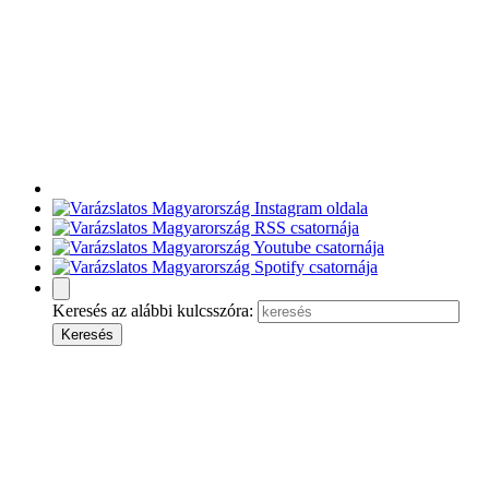
Keresés az alábbi kulcsszóra: