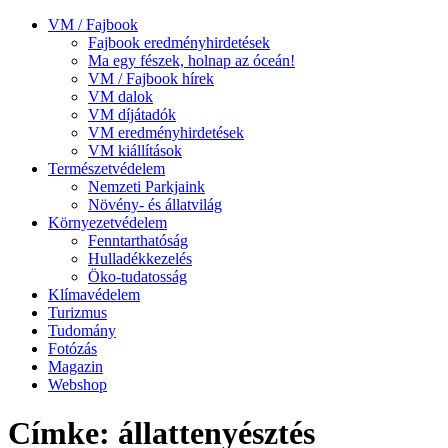
VM / Fajbook
Fajbook eredményhirdetések
Ma egy fészek, holnap az óceán!
VM / Fajbook hírek
VM dalok
VM díjátadók
VM eredményhirdetések
VM kiállítások
Természetvédelem
Nemzeti Parkjaink
Növény- és állatvilág
Környezetvédelem
Fenntarthatóság
Hulladékkezelés
Öko-tudatosság
Klímavédelem
Turizmus
Tudomány
Fotózás
Magazin
Webshop
Címke: állattenyésztés