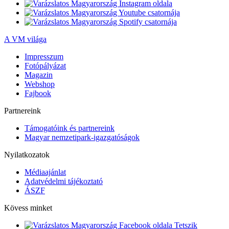
A VM világa
Impresszum
Fotópályázat
Magazin
Webshop
Fajbook
Partnereink
Támogatóink és partnereink
Magyar nemzetipark-igazgatóságok
Nyilatkozatok
Médiaajánlat
Adatvédelmi tájékoztató
ÁSZF
Kövess minket
Tetszik