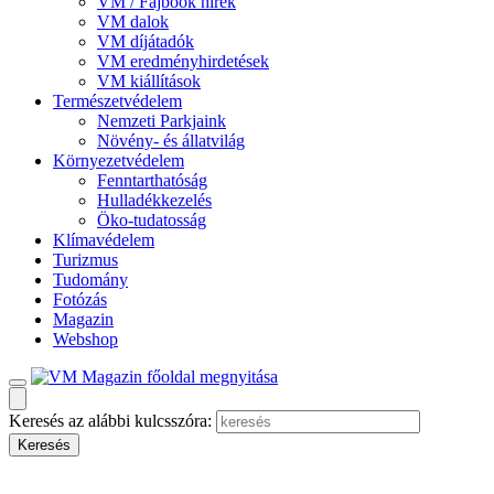
VM / Fajbook hírek
VM dalok
VM díjátadók
VM eredményhirdetések
VM kiállítások
Természetvédelem
Nemzeti Parkjaink
Növény- és állatvilág
Környezetvédelem
Fenntarthatóság
Hulladékkezelés
Öko-tudatosság
Klímavédelem
Turizmus
Tudomány
Fotózás
Magazin
Webshop
Keresés az alábbi kulcsszóra: