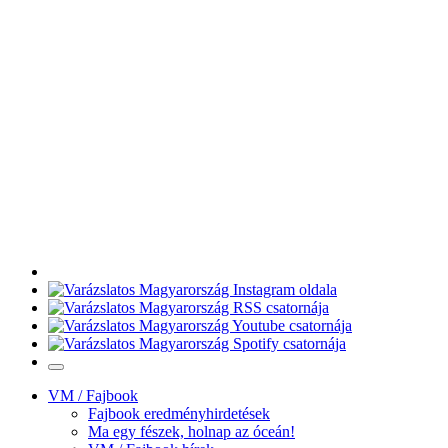
VM / Fajbook
Fajbook eredményhirdetések
Ma egy fészek, holnap az óceán!