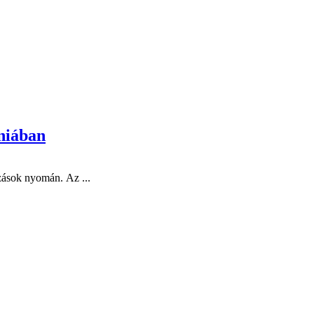
ániában
ozások nyomán. Az ...