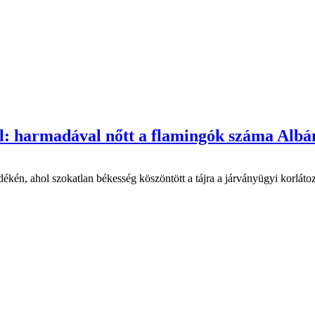
ól: harmadával nőtt a flamingók száma Alb
ékén, ahol szokatlan békesség köszöntött a tájra a járványügyi korlát