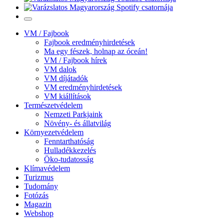
VM / Fajbook
Fajbook eredményhirdetések
Ma egy fészek, holnap az óceán!
VM / Fajbook hírek
VM dalok
VM díjátadók
VM eredményhirdetések
VM kiállítások
Természetvédelem
Nemzeti Parkjaink
Növény- és állatvilág
Környezetvédelem
Fenntarthatóság
Hulladékkezelés
Öko-tudatosság
Klímavédelem
Turizmus
Tudomány
Fotózás
Magazin
Webshop