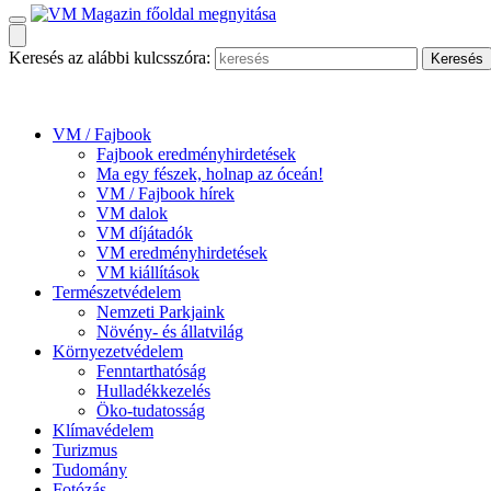
Keresés az alábbi kulcsszóra:
VM / Fajbook
Fajbook eredményhirdetések
Ma egy fészek, holnap az óceán!
VM / Fajbook hírek
VM dalok
VM díjátadók
VM eredményhirdetések
VM kiállítások
Természetvédelem
Nemzeti Parkjaink
Növény- és állatvilág
Környezetvédelem
Fenntarthatóság
Hulladékkezelés
Öko-tudatosság
Klímavédelem
Turizmus
Tudomány
Fotózás