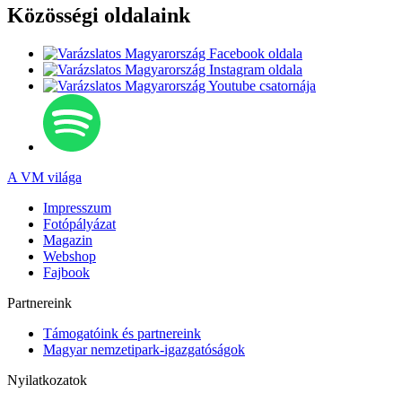
Közösségi oldalaink
A VM világa
Impresszum
Fotópályázat
Magazin
Webshop
Fajbook
Partnereink
Támogatóink és partnereink
Magyar nemzetipark-igazgatóságok
Nyilatkozatok