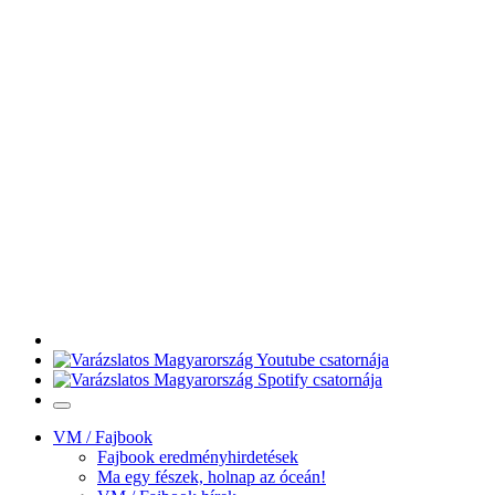
VM / Fajbook
Fajbook eredményhirdetések
Ma egy fészek, holnap az óceán!