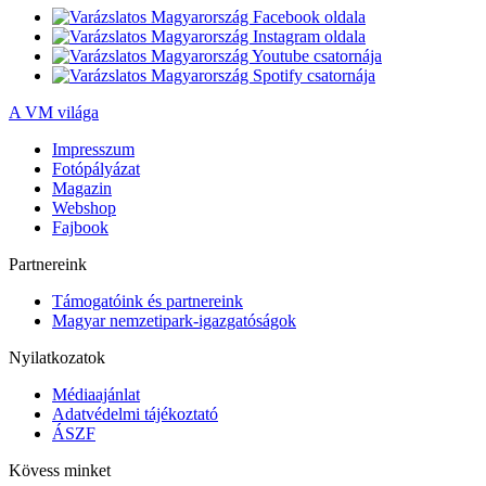
A VM világa
Impresszum
Fotópályázat
Magazin
Webshop
Fajbook
Partnereink
Támogatóink és partnereink
Magyar nemzetipark-igazgatóságok
Nyilatkozatok
Médiaajánlat
Adatvédelmi tájékoztató
ÁSZF
Kövess minket