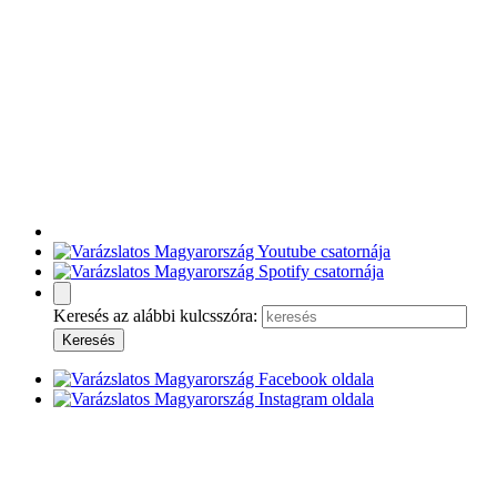
Keresés az alábbi kulcsszóra: