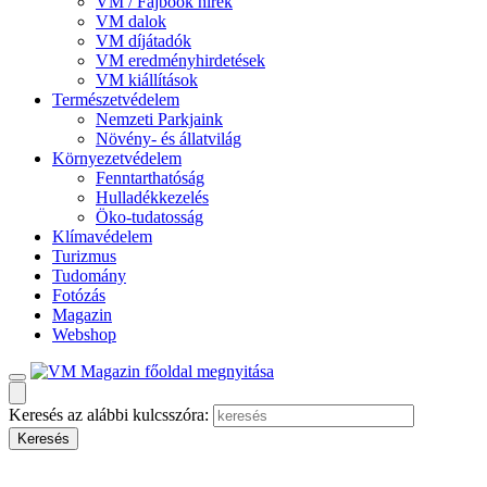
VM / Fajbook hírek
VM dalok
VM díjátadók
VM eredményhirdetések
VM kiállítások
Természetvédelem
Nemzeti Parkjaink
Növény- és állatvilág
Környezetvédelem
Fenntarthatóság
Hulladékkezelés
Öko-tudatosság
Klímavédelem
Turizmus
Tudomány
Fotózás
Magazin
Webshop
Keresés az alábbi kulcsszóra: