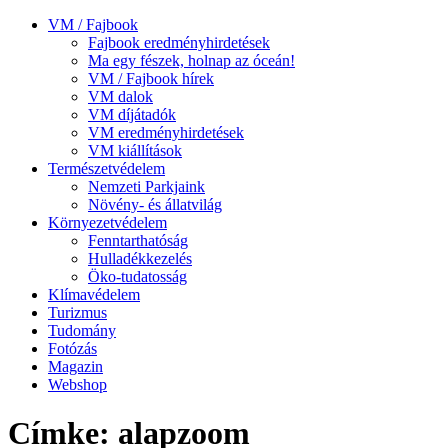
VM / Fajbook
Fajbook eredményhirdetések
Ma egy fészek, holnap az óceán!
VM / Fajbook hírek
VM dalok
VM díjátadók
VM eredményhirdetések
VM kiállítások
Természetvédelem
Nemzeti Parkjaink
Növény- és állatvilág
Környezetvédelem
Fenntarthatóság
Hulladékkezelés
Öko-tudatosság
Klímavédelem
Turizmus
Tudomány
Fotózás
Magazin
Webshop
Címke: alapzoom