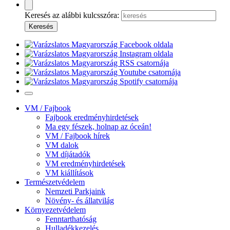
Keresés az alábbi kulcsszóra:
VM / Fajbook
Fajbook eredményhirdetések
Ma egy fészek, holnap az óceán!
VM / Fajbook hírek
VM dalok
VM díjátadók
VM eredményhirdetések
VM kiállítások
Természetvédelem
Nemzeti Parkjaink
Növény- és állatvilág
Környezetvédelem
Fenntarthatóság
Hulladékkezelés