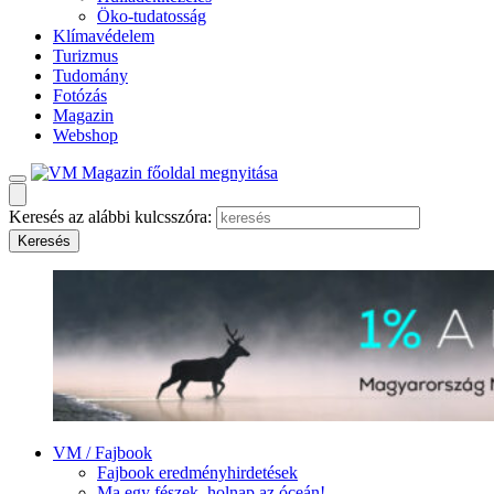
Öko-tudatosság
Klímavédelem
Turizmus
Tudomány
Fotózás
Magazin
Webshop
Keresés az alábbi kulcsszóra:
VM / Fajbook
Fajbook eredményhirdetések
Ma egy fészek, holnap az óceán!