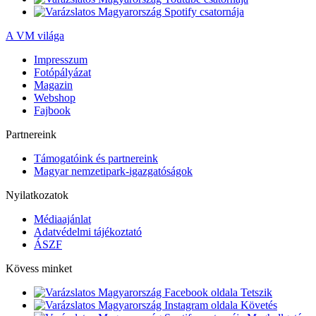
A VM világa
Impresszum
Fotópályázat
Magazin
Webshop
Fajbook
Partnereink
Támogatóink és partnereink
Magyar nemzetipark-igazgatóságok
Nyilatkozatok
Médiaajánlat
Adatvédelmi tájékoztató
ÁSZF
Kövess minket
Tetszik
Követés