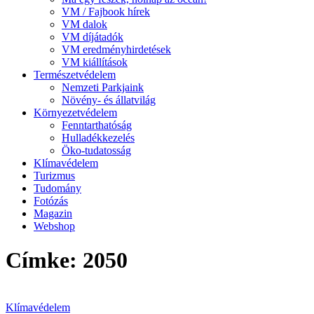
VM / Fajbook hírek
VM dalok
VM díjátadók
VM eredményhirdetések
VM kiállítások
Természetvédelem
Nemzeti Parkjaink
Növény- és állatvilág
Környezetvédelem
Fenntarthatóság
Hulladékkezelés
Öko-tudatosság
Klímavédelem
Turizmus
Tudomány
Fotózás
Magazin
Webshop
Címke: 2050
Klímavédelem