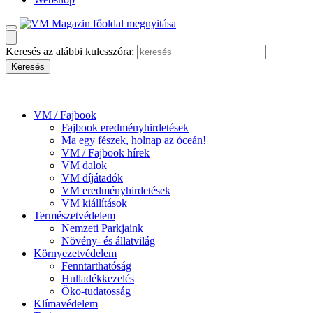
Keresés az alábbi kulcsszóra:
VM / Fajbook
Fajbook eredményhirdetések
Ma egy fészek, holnap az óceán!
VM / Fajbook hírek
VM dalok
VM díjátadók
VM eredményhirdetések
VM kiállítások
Természetvédelem
Nemzeti Parkjaink
Növény- és állatvilág
Környezetvédelem
Fenntarthatóság
Hulladékkezelés
Öko-tudatosság
Klímavédelem