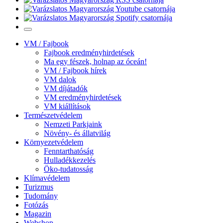
VM / Fajbook
Fajbook eredményhirdetések
Ma egy fészek, holnap az óceán!
VM / Fajbook hírek
VM dalok
VM díjátadók
VM eredményhirdetések
VM kiállítások
Természetvédelem
Nemzeti Parkjaink
Növény- és állatvilág
Környezetvédelem
Fenntarthatóság
Hulladékkezelés
Öko-tudatosság
Klímavédelem
Turizmus
Tudomány
Fotózás
Magazin
Webshop