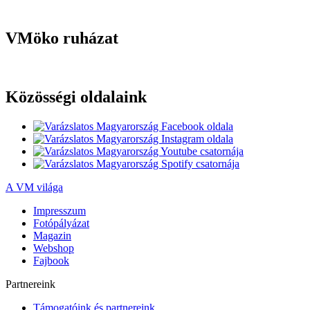
VMöko ruházat
Közösségi oldalaink
A VM világa
Impresszum
Fotópályázat
Magazin
Webshop
Fajbook
Partnereink
Támogatóink és partnereink