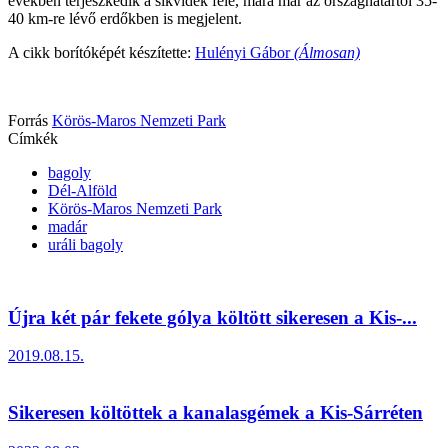
években terjeszkedik a síkvidék felé, mára már az országhatártól 35-
40 km-re lévő erdőkben is megjelent.
A cikk borítóképét készítette:
Hulényi Gábor
(Álmosan)
Forrás
Körös-Maros Nemzeti Park
Címkék
bagoly
Dél-Alföld
Körös-Maros Nemzeti Park
madár
uráli bagoly
Újra két pár fekete gólya költött sikeresen a Kis-...
2019.08.15.
Sikeresen költöttek a kanalasgémek a Kis-Sárréten