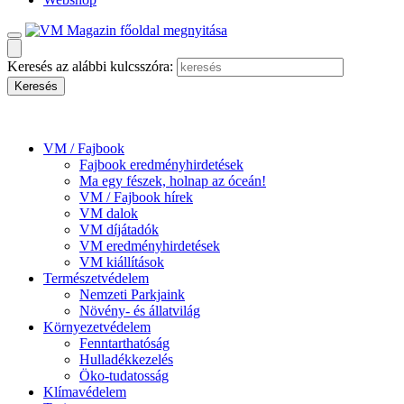
Keresés az alábbi kulcsszóra:
VM / Fajbook
Fajbook eredményhirdetések
Ma egy fészek, holnap az óceán!
VM / Fajbook hírek
VM dalok
VM díjátadók
VM eredményhirdetések
VM kiállítások
Természetvédelem
Nemzeti Parkjaink
Növény- és állatvilág
Környezetvédelem
Fenntarthatóság
Hulladékkezelés
Öko-tudatosság
Klímavédelem