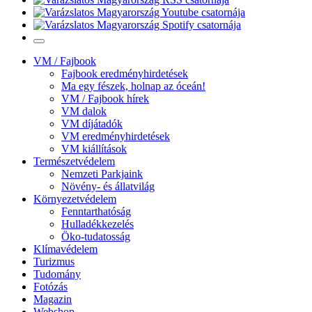
VM / Fajbook
Fajbook eredményhirdetések
Ma egy fészek, holnap az óceán!
VM / Fajbook hírek
VM dalok
VM díjátadók
VM eredményhirdetések
VM kiállítások
Természetvédelem
Nemzeti Parkjaink
Növény- és állatvilág
Környezetvédelem
Fenntarthatóság
Hulladékkezelés
Öko-tudatosság
Klímavédelem
Turizmus
Tudomány
Fotózás
Magazin
Webshop