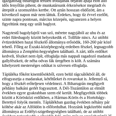
Igazgatóság biharugrai területi irodájának bejárati ajtaja előtt álló
idős fenyőfán pihent, de munkatársunk érkezésekor megriadt és
átrepült a szomszédos kertbe. Ott aztán hosszan elidőzött, ám a
következő napon már nem láttuk. Érdekes, hogy tíz évvel ezelőtt,
szinte napra pontosan, március közepén, ugyanezen a helyen
figyeltünk meg egy uráli baglyot.
Nagytestű bagolyfajról van szó, méretre nagyjából az uhu és az
erdei fülesbagoly között helyezkedik el. Tollfüle nincs. Az utóbbi
évtizedekben hazai fészkelő állománya erősödik, 160-260 pár közé
tehető. Főleg az Északi-középhegység erdeiben fészkel, legnagyobb
állománya a Zempléni-hegységben található. A zárt, idős erdőket
kedveli, fészket nem épít, elfoglalja más nappali ragadozó madarak
gallyfészkeit, de néha odvas fák üregében is költ. A számára
kihelyezett mesterséges odúkat is szívesen elfoglalja.
Tápláléka főként kisemlősökből, ezen belül rágcsálókból áll, de
elfogyasztja a madarakat, kétéltűeket és rovarokat is. Jellemző rá,
hogy a fészkét erőteljesen védelmezi. A Biharugrán megfigyelt
példány balkáni gerlét fogyasztott. A Dél-Tiszántúlon az elmúlt
években egyre gyakrabban szem elé került. Megfigyeltük többek
között a Körösközi erdőkben, a Hármas-Körös és a Hortobágy-
Berettyó folyók mentén. Táplálékban gazdag években néhány pár
költése akár az Alföldön is előfordulhat. Hozzánk legközebbi stabil
állománya az Erdélyi-szigethegységben található, de az utóbbi