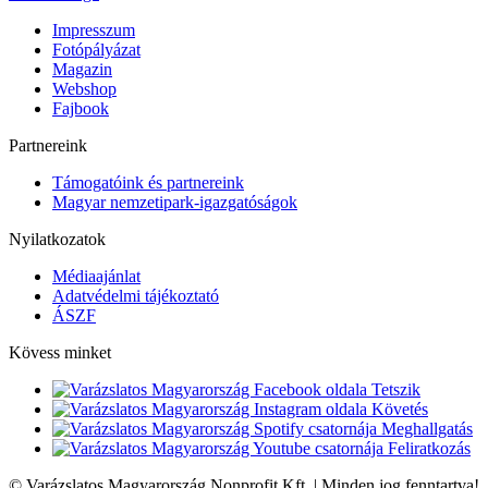
Impresszum
Fotópályázat
Magazin
Webshop
Fajbook
Partnereink
Támogatóink és partnereink
Magyar nemzetipark-igazgatóságok
Nyilatkozatok
Médiaajánlat
Adatvédelmi tájékoztató
ÁSZF
Kövess minket
Tetszik
Követés
Meghallgatás
Feliratkozás
© Varázslatos Magyarország Nonprofit Kft. | Minden jog fenntartva!