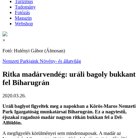
Turizmus
Tudomány
Fotózás
Magazin
Webshop
×
Fotó: Hulényi Gábor (Álmosan)
Nemzeti Parkjaink
Növény- és állatvilág
Ritka madárvendég: uráli bagoly bukkant
fel Biharugrán
2020.03.26.
Uráli baglyot figyeltek meg a napokban a Körös-Maros Nemzeti
Park Igazgatóság munkatársai Biharugrán. Ez a nagytestű,
éjszakai ragadozó madár nagyon ritkán bukkan fel a Dél-
Alföldön.
A megfigyelés körülményei sem mindennaposak. A madár az