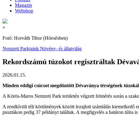
Magazin
Webshop
×
Fotó: Horváth Tibor (Hóesésben)
Nemzeti Parkjaink
Növény- és állatvilág
Rekordszámú túzokot regisztráltak Dévav
2026.01.15.
Minden eddigi csúcsot megdöntött Dévaványa térségének túzokáll
A Körös-Maros Nemzeti Park területén végzett felmérés során a szake
A rendkívüli téli körülmények között lezajlott számlálás kiemelked
pusztákon pedig 37 példányt találtak. A megfigyelés a határon túlra is 
Fotó: Balla Tihamér