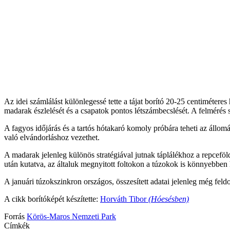
Fotó: Balla Tihamér
Fotó: Balla Tihamér
Fotó: Balla Tihamér
Az idei számlálást különlegessé tette a tájat borító 20-25 centiméteres
madarak észlelését és a csapatok pontos létszámbecslését. A felmérés 
A fagyos időjárás és a tartós hótakaró komoly próbára teheti az állom
való elvándorláshoz vezethet.
A madarak jelenleg különös stratégiával jutnak táplálékhoz a repcefölde
után kutatva, az általuk megnyitott foltokon a túzokok is könnyebben
A januári túzokszinkron országos, összesített adatai jelenleg még feld
A cikk borítóképét készítette:
Horváth Tibor
(Hóesésben)
Forrás
Körös-Maros Nemzeti Park
Címkék