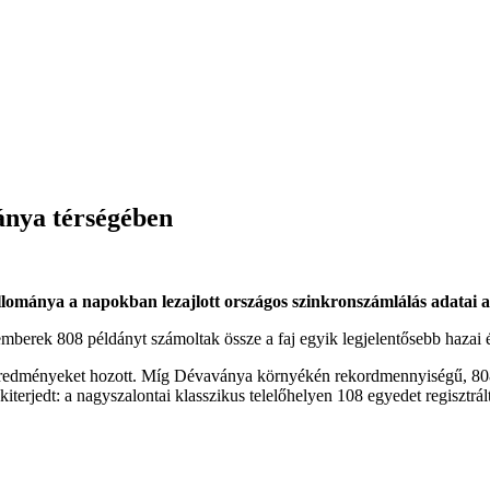
ánya térségében
ománya a napokban lezajlott országos szinkronszámlálás adatai a
mberek 808 példányt számoltak össze a faj egyik legjelentősebb hazai 
ő eredményeket hozott. Míg Dévaványa környékén rekordmennyiségű, 80
kiterjedt: a nagyszalontai klasszikus telelőhelyen 108 egyedet regisztrá