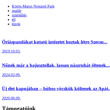
Körös-Maros Nemzeti Park
madár
számlálás
tél
túzok
Óriáspandákat kutató intézetet hoztak létre Szecsu...
2019.10.03.
Nőnek már a bajusztollak, lassan nászruhát öltenek...
2024.02.09.
Új élet kapujában – búbos vöcskök költenek az Apát..
2020.06.09.
Támogatóink