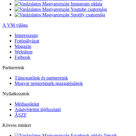
A VM világa
Impresszum
Fotópályázat
Magazin
Webshop
Fajbook
Partnereink
Támogatóink és partnereink
Magyar nemzetipark-igazgatóságok
Nyilatkozatok
Médiaajánlat
Adatvédelmi tájékoztató
ÁSZF
Kövess minket
Tetszik