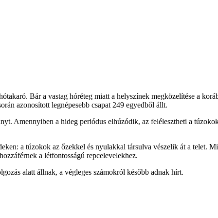
 hótakaró. Bár a vastag hóréteg miatt a helyszínek megközelítése a koráb
során azonosított legnépesebb csapat 249 egyedből állt.
ányt. Amennyiben a hideg periódus elhúzódik, az felélesztheti a túzoko
ken: a túzokok az őzekkel és nyulakkal társulva vészelik át a telet. Miv
 hozzáférnek a létfontosságú repcelevelekhez.
olgozás alatt állnak, a végleges számokról később adnak hírt.