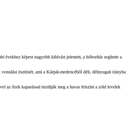
bi évekhez képest nagyobb kihívást jelentett, a hóborítás segítette a
k vonulási ösztönét, ami a Kárpát-medencéből déli, délnyugati irányba
el az őzek kaparással tisztítják meg a havas felszínt a zöld levelek