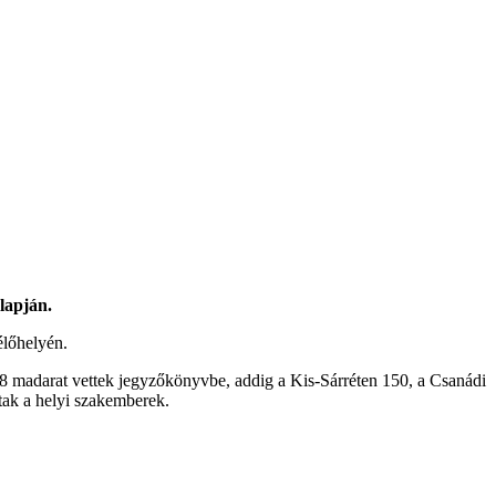
lapján.
élőhelyén.
8 madarat vettek jegyzőkönyvbe, addig a Kis-Sárréten 150, a Csanádi
ltak a helyi szakemberek.