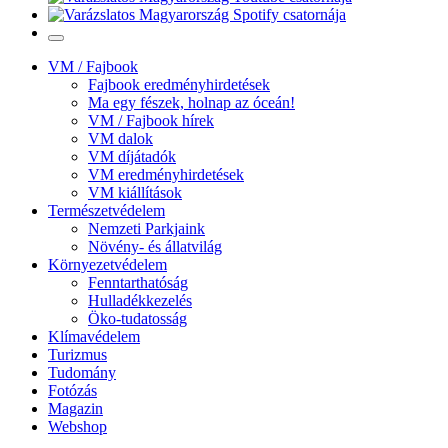
VM / Fajbook
Fajbook eredményhirdetések
Ma egy fészek, holnap az óceán!
VM / Fajbook hírek
VM dalok
VM díjátadók
VM eredményhirdetések
VM kiállítások
Természetvédelem
Nemzeti Parkjaink
Növény- és állatvilág
Környezetvédelem
Fenntarthatóság
Hulladékkezelés
Öko-tudatosság
Klímavédelem
Turizmus
Tudomány
Fotózás
Magazin
Webshop