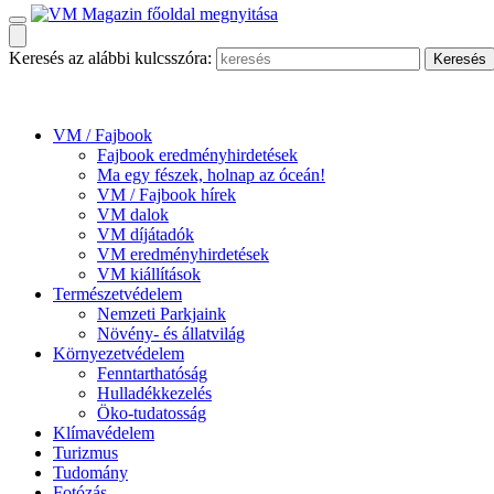
Keresés az alábbi kulcsszóra:
VM / Fajbook
Fajbook eredményhirdetések
Ma egy fészek, holnap az óceán!
VM / Fajbook hírek
VM dalok
VM díjátadók
VM eredményhirdetések
VM kiállítások
Természetvédelem
Nemzeti Parkjaink
Növény- és állatvilág
Környezetvédelem
Fenntarthatóság
Hulladékkezelés
Öko-tudatosság
Klímavédelem
Turizmus
Tudomány
Fotózás