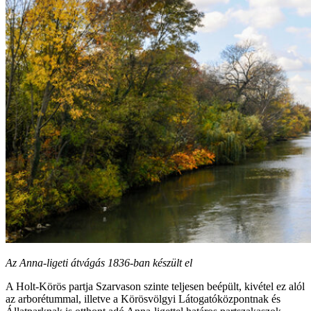
Az Anna-ligeti átvágás 1836-ban készült el
A Holt-Körös partja Szarvason szinte teljesen beépült, kivétel ez alól
az arborétummal, illetve a Körösvölgyi Látogatóközpontnak és