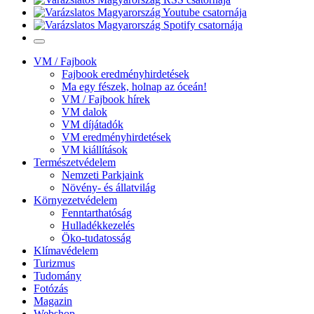
VM / Fajbook
Fajbook eredményhirdetések
Ma egy fészek, holnap az óceán!
VM / Fajbook hírek
VM dalok
VM díjátadók
VM eredményhirdetések
VM kiállítások
Természetvédelem
Nemzeti Parkjaink
Növény- és állatvilág
Környezetvédelem
Fenntarthatóság
Hulladékkezelés
Öko-tudatosság
Klímavédelem
Turizmus
Tudomány
Fotózás
Magazin
Webshop