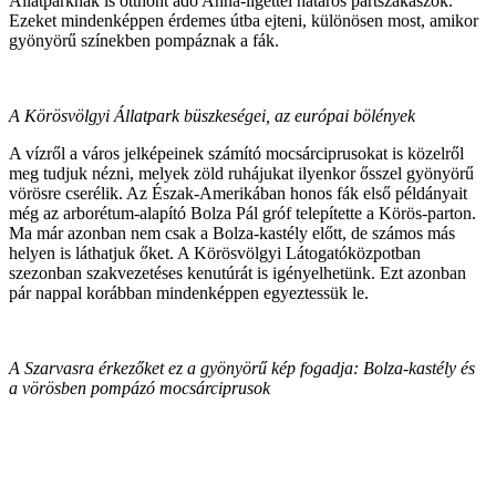
Állatparknak is otthont adó Anna-ligettel határos partszakaszok.
Ezeket mindenképpen érdemes útba ejteni, különösen most, amikor
gyönyörű színekben pompáznak a fák.
A Körösvölgyi Állatpark büszkeségei, az európai bölények
A vízről a város jelképeinek számító mocsárciprusokat is közelről
meg tudjuk nézni, melyek zöld ruhájukat ilyenkor ősszel gyönyörű
vörösre cserélik. Az Észak-Amerikában honos fák első példányait
még az arborétum-alapító Bolza Pál gróf telepítette a Körös-parton.
Ma már azonban nem csak a Bolza-kastély előtt, de számos más
helyen is láthatjuk őket. A Körösvölgyi Látogatóközpotban
szezonban szakvezetéses kenutúrát is igényelhetünk. Ezt azonban
pár nappal korábban mindenképpen egyeztessük le.
A Szarvasra érkezőket ez a gyönyörű kép fogadja: Bolza-kastély és
a vörösben pompázó mocsárciprusok