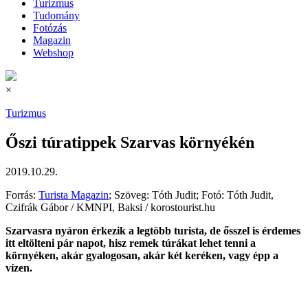
Turizmus
Tudomány
Fotózás
Magazin
Webshop
×
Turizmus
Őszi túratippek Szarvas környékén
2019.10.29.
Forrás:
Turista Magazin
; Szöveg: Tóth Judit; Fotó: Tóth Judit,
Czifrák Gábor / KMNPI, Baksi / korostourist.hu
Szarvasra nyáron érkezik a legtöbb turista, de ősszel is érdemes
itt eltölteni pár napot, hisz remek túrákat lehet tenni a
környéken, akár gyalogosan, akár két keréken, vagy épp a
vízen.