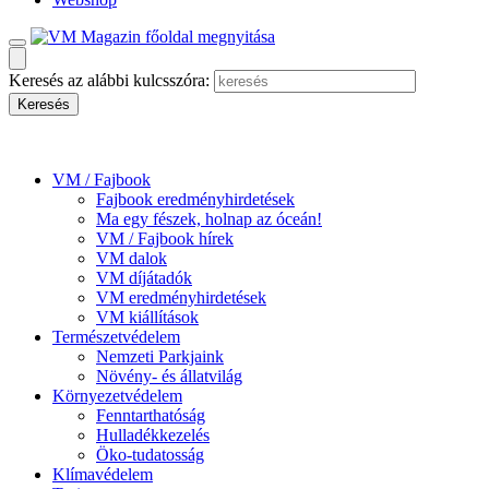
Keresés az alábbi kulcsszóra:
VM / Fajbook
Fajbook eredményhirdetések
Ma egy fészek, holnap az óceán!
VM / Fajbook hírek
VM dalok
VM díjátadók
VM eredményhirdetések
VM kiállítások
Természetvédelem
Nemzeti Parkjaink
Növény- és állatvilág
Környezetvédelem
Fenntarthatóság
Hulladékkezelés
Öko-tudatosság
Klímavédelem