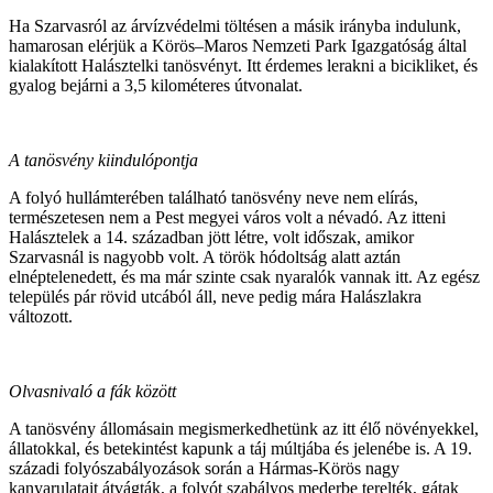
Ha Szarvasról az árvízvédelmi töltésen a másik irányba indulunk,
hamarosan elérjük a Körös–Maros Nemzeti Park Igazgatóság által
kialakított Halásztelki tanösvényt. Itt érdemes lerakni a bicikliket, és
gyalog bejárni a 3,5 kilométeres útvonalat.
A tanösvény kiindulópontja
A folyó hullámterében található tanösvény neve nem elírás,
természetesen nem a Pest megyei város volt a névadó. Az itteni
Halásztelek a 14. században jött létre, volt időszak, amikor
Szarvasnál is nagyobb volt. A török hódoltság alatt aztán
elnéptelenedett, és ma már szinte csak nyaralók vannak itt. Az egész
település pár rövid utcából áll, neve pedig mára Halászlakra
változott.
Olvasnivaló a fák között
A tanösvény állomásain megismerkedhetünk az itt élő növényekkel,
állatokkal, és betekintést kapunk a táj múltjába és jelenébe is. A 19.
századi folyószabályozások során a Hármas-Körös nagy
kanyarulatait átvágták, a folyót szabályos mederbe terelték, gátak