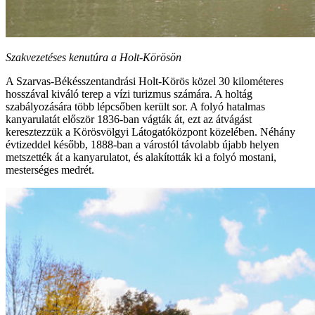
Szakvezetéses kenutúra a Holt-Körösön
A Szarvas-Békésszentandrási Holt-Körös közel 30 kilométeres
hosszával kiváló terep a vízi turizmus számára. A holtág
szabályozására több lépcsőben került sor. A folyó hatalmas
kanyarulatát először 1836-ban vágták át, ezt az átvágást
keresztezzük a Körösvölgyi Látogatóközpont közelében. Néhány
évtizeddel később, 1888-ban a várostól távolabb újabb helyen
metszették át a kanyarulatot, és alakították ki a folyó mostani,
mesterséges medrét.