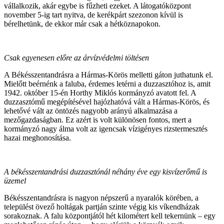
vállalkozik, akár egybe is fűzheti ezeket. A látogatóközpont
november 5-ig tart nyitva, de kerékpárt szezonon kívül is
bérelhetünk, de ekkor már csak a hétköznapokon.
Csak egyenesen előre az árvízvédelmi töltésen
A Békésszentandrásra a Hármas-Körös melletti gáton juthatunk el.
Mielőtt beérnénk a faluba, érdemes letérni a duzzasztóhoz is, amit
1942. október 15-én Horthy Miklós kormányzó avatott fel. A
duzzasztómű megépítésével hajózhatóvá vált a Hármas-Körös, és
lehetővé vált az öntözés nagyobb arányú alkalmazása a
mezőgazdaságban. Ez azért is volt különösen fontos, mert a
kormányzó nagy álma volt az igencsak vízigényes rizstermesztés
hazai meghonosítása.
A békésszentandrási duzzasztónál néhány éve egy kisvízerőmű is
üzemel
Békésszentandrásra is nagyon népszerű a nyaralók körében, a
települést övező holtágak partján szinte végig kis víkendházak
sorakoznak. A falu központjától hét kilométert kell tekernünk – egy