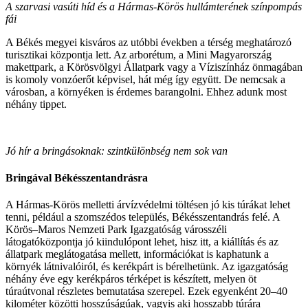
A szarvasi vasúti híd és a Hármas-Körös hullámterének színpompás
fái
A Békés megyei kisváros az utóbbi években a térség meghatározó
turisztikai központja lett. Az arborétum, a Mini Magyarország
makettpark, a Körösvölgyi Állatpark vagy a Víziszínház önmagában
is komoly vonzóerőt képvisel, hát még így együtt. De nemcsak a
városban, a környéken is érdemes barangolni. Ehhez adunk most
néhány tippet.
Jó hír a bringásoknak: szintkülönbség nem sok van
Bringával Békésszentandrásra
A Hármas-Körös melletti árvízvédelmi töltésen jó kis túrákat lehet
tenni, például a szomszédos település, Békésszentandrás felé. A
Körös–Maros Nemzeti Park Igazgatóság városszéli
látogatóközpontja jó kiindulópont lehet, hisz itt, a kiállítás és az
állatpark meglátogatása mellett, információkat is kaphatunk a
környék látnivalóiról, és kerékpárt is bérelhetünk. Az igazgatóság
néhány éve egy kerékpáros térképet is készített, melyen öt
túraútvonal részletes bemutatása szerepel. Ezek egyenként 20–40
kilométer közötti hosszúságúak, vagyis aki hosszabb túrára