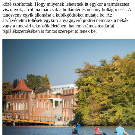
közé szorították. Hogy milyenek lehetettek itt egykor a természetes
viszonyok, arról ma már csak a hullámtér és néhány holtág mesél. A
tanösvény egyik állomása a kubikgödröket mutatja be. Az
árvízvédelmi töltések egykori anyagnyerő gödrei nemcsak a békák
vagy a mocsári teknősök életében, hanem számos madárfaj
táplálékszerzésében is fontos szerepet töltenek be.