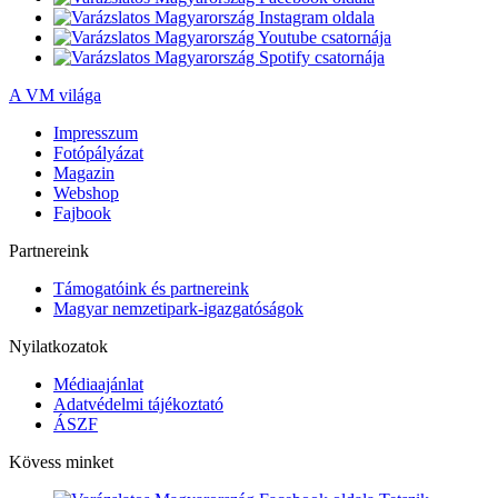
A VM világa
Impresszum
Fotópályázat
Magazin
Webshop
Fajbook
Partnereink
Támogatóink és partnereink
Magyar nemzetipark-igazgatóságok
Nyilatkozatok
Médiaajánlat
Adatvédelmi tájékoztató
ÁSZF
Kövess minket