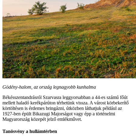
Gödény-halom, az ország legnagyobb kunhalma
Békésszentandrásról Szarvasra leggyorsabban a 44-es számú főút
mellett haladó kerékpárúton térhetünk vissza. A várost körbekerítő
körtöltésen is érdemes bringázni, útközben láthatjuk például az
1927-ben épült Bikazugi Majorságot vagy épp a történelmi
Magyarország közepét jelző emlékművet.
Tanösvény a hullámtérben