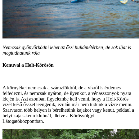
Nemcsak gyönyörködni lehet az őszi hullámétérben, de sok újat is
megtudhatunk róla
Kenuval a Holt-Körösön
A környéket nem csak a szárazföldről, de a vízről is érdemes
felfedezni, és nemcsak nyáron, de ilyenkor, a vénasszonyok nyara
idején is. Azt azonban figyelembe kell venni, hogy a Holt-Körös
vizét késő ősszel leengedik, ezután már nem tudunk a vízre menni.
Szarvason több helyen is bérelhetünk kajakot vagy kenut, például a
helyi kajak-kenu klubnál, illetve a Körösvölgyi
Látogatóközpontban.