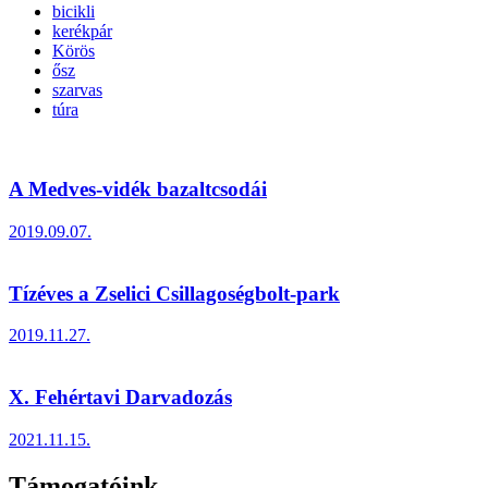
bicikli
kerékpár
Körös
ősz
szarvas
túra
A Medves-vidék bazaltcsodái
2019.09.07.
Tízéves a Zselici Csillagoségbolt-park
2019.11.27.
X. Fehértavi Darvadozás
2021.11.15.
Támogatóink