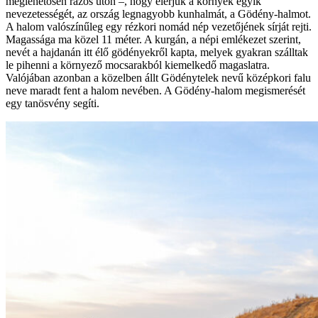
meglehetősen rázós úton –, hogy elérjük a környék egyik
nevezetességét, az ország legnagyobb kunhalmát, a Gödény-halmot.
A halom valószínűleg egy rézkori nomád nép vezetőjének sírját rejti.
Magassága ma közel 11 méter. A kurgán, a népi emlékezet szerint,
nevét a hajdanán itt élő gödényekről kapta, melyek gyakran szálltak
le pihenni a környező mocsarakból kiemelkedő magaslatra.
Valójában azonban a közelben állt Gödénytelek nevű középkori falu
neve maradt fent a halom nevében. A Gödény-halom megismerését
egy tanösvény segíti.