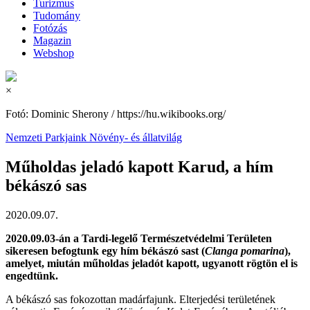
Turizmus
Tudomány
Fotózás
Magazin
Webshop
×
Fotó: Dominic Sherony / https://hu.wikibooks.org/
Nemzeti Parkjaink
Növény- és állatvilág
Műholdas jeladó kapott Karud, a hím
békászó sas
2020.09.07.
2020.09.03-án a Tardi-legelő Természetvédelmi Területen
sikeresen befogtunk egy hím békászó sast (
Clanga pomarina
),
amelyet, miután műholdas jeladót kapott, ugyanott rögtön el is
engedtünk.
A békászó sas fokozottan madárfajunk. Elterjedési területének