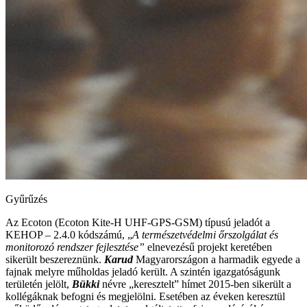
Gyűrűzés
Az Ecoton (Ecoton Kite-H UHF-GPS-GSM) típusú jeladót a
KEHOP – 2.4.0 kódszámú, „
A természetvédelmi őrszolgálat és
monitorozó rendszer fejlesztése”
elnevezésű projekt keretében
sikerült beszereznünk.
Karud
Magyarországon a harmadik egyede a
fajnak melyre műholdas jeladó került. A szintén igazgatóságunk
területén jelölt,
Bükki
névre „keresztelt” hímet 2015-ben sikerült a
kollégáknak befogni és megjelölni. Esetében az éveken keresztül