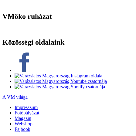
VMöko ruházat
Közösségi oldalaink
A VM világa
Impresszum
Fotópályázat
Magazin
Webshop
Fajbook