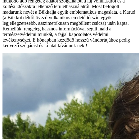
működő adó rengeteg adatot szolgáltatott a faj vonulásáról és a
költési időszakra jellemző területhasználatról. Most befogott
madarunk nevét a Bükkalja egyik emblematikus magaslata, a Karud
(a Bükköt délről övező vulkanikus eredetű térszín egyik
legjellegzetesebb, asszimetrikusan megbillent csúcsa) után kapta.
Reméljük, rengeteg hasznos információval segíti majd a
természetvédelmi munkát, a fajjal kapcsolatos védelmi
tevékenységet. E hónapban kezdődő hosszú vándorútjához pedig
kedvező széljárást és jó utat kívánunk neki!