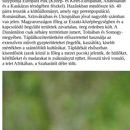
súlypontja Európára esik (Közép- és Kelet-Európában, Anatóliában
és a Kaukázus térségében fészkel). Hazánkban mindössze kb. 40
párra tesszük a költőállományt, amely egy perempopuláció.
Romániában, Szlovákiában és Ukrajnában jóval nagyobb számban
van jelen. Magyarországon főleg az Északi-középhegységben és a
kapcsolódó hegylábi területek zavartalan, öreg erdeiben költ. A
Dunántúlon csak néhány territórium ismert, Tolnában és Somogy-
megyében. Táplálkozóterületként előszeretettel használja az
extenzíven művelt gyepterületeket (legelők, kaszálók), kisebb
mértékben a szántóföldi kultúrákat. Táplálékát elsősorban
kisemlősök (azok közül is főleg a mezei pocok) jelentik, de hüllőket,
kétéltűeket és madarakat is zsákmányul ejthet. Hosszú távú vonuló,
a telet Afrikában, a Szaharától délre tölti.