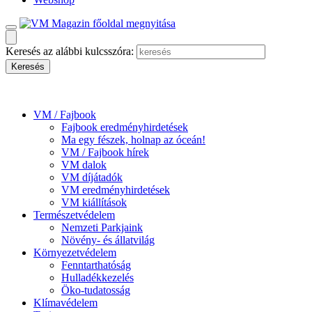
Keresés az alábbi kulcsszóra:
VM / Fajbook
Fajbook eredményhirdetések
Ma egy fészek, holnap az óceán!
VM / Fajbook hírek
VM dalok
VM díjátadók
VM eredményhirdetések
VM kiállítások
Természetvédelem
Nemzeti Parkjaink
Növény- és állatvilág
Környezetvédelem
Fenntarthatóság
Hulladékkezelés
Öko-tudatosság
Klímavédelem