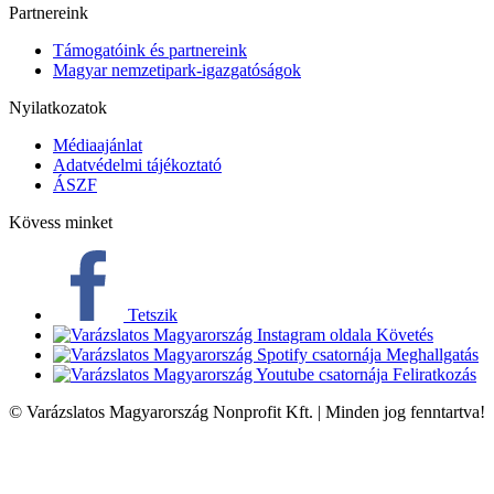
Partnereink
Támogatóink és partnereink
Magyar nemzetipark-igazgatóságok
Nyilatkozatok
Médiaajánlat
Adatvédelmi tájékoztató
ÁSZF
Kövess minket
Tetszik
Követés
Meghallgatás
Feliratkozás
© Varázslatos Magyarország Nonprofit Kft. | Minden jog fenntartva!