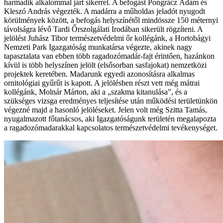
harmadik alkalommal járt sikerrel. A befogást Pongrácz Ádám és
Kleszó András végezték. A madárra a műholdas jeladót nyugodt
körülmények között, a befogás helyszínétől mindössze 150 méternyi
távolságra lévő Tardi Őrszolgálati Irodában sikerült rögzíteni. A
jelölést Juhász Tibor természetvédelmi őr kollégánk, a Hortobágyi
Nemzeti Park Igazgatóság munkatársa végezte, akinek nagy
tapasztalata van ebben több ragadozómadár-fajt érintően, hazánkon
kívül is több helyszínen jelölt (elsősorban sasfajokat) nemzetközi
projektek keretében. Madarunk egyedi azonosításra alkalmas
ornitológiai gyűrűt is kapott. A jelölésben részt vett még mátrai
kollégánk, Molnár Márton, aki a „szakma kitanulása”, és a
szükséges vizsga eredményes teljesítése után működési területünkön
végezné majd a hasonló jelöléseket. Jelen volt még Szitta Tamás,
nyugalmazott főtanácsos, aki Igazgatóságunk területén megalapozta
a ragadozómadarakkal kapcsolatos természetvédelmi tevékenységet.