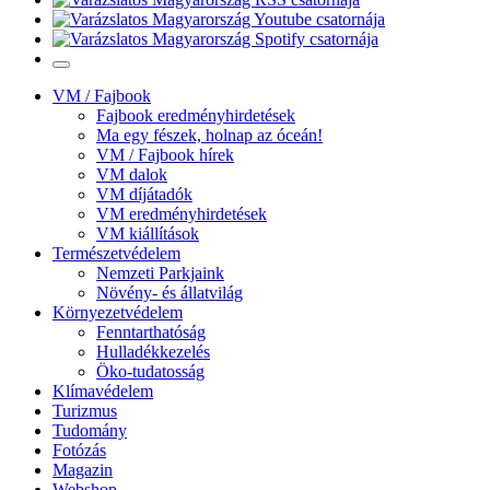
VM / Fajbook
Fajbook eredményhirdetések
Ma egy fészek, holnap az óceán!
VM / Fajbook hírek
VM dalok
VM díjátadók
VM eredményhirdetések
VM kiállítások
Természetvédelem
Nemzeti Parkjaink
Növény- és állatvilág
Környezetvédelem
Fenntarthatóság
Hulladékkezelés
Öko-tudatosság
Klímavédelem
Turizmus
Tudomány
Fotózás
Magazin
Webshop