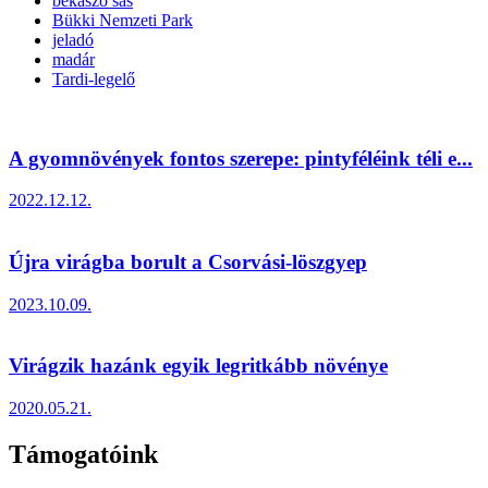
békászó sas
Bükki Nemzeti Park
jeladó
madár
Tardi-legelő
A gyomnövények fontos szerepe: pintyféléink téli e...
2022.12.12.
Újra virágba borult a Csorvási-löszgyep
2023.10.09.
Virágzik hazánk egyik legritkább növénye
2020.05.21.
Támogatóink