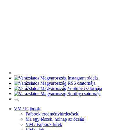
VM / Fajbook
Fajbook eredményhirdetések
Ma egy fészek, holnap az óceán!
VM / Fajbook hírek
VM dalok