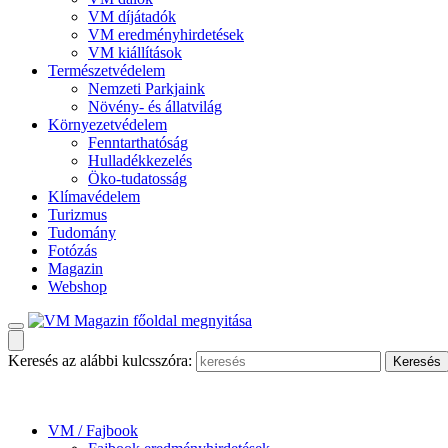
VM díjátadók
VM eredményhirdetések
VM kiállítások
Természetvédelem
Nemzeti Parkjaink
Növény- és állatvilág
Környezetvédelem
Fenntarthatóság
Hulladékkezelés
Öko-tudatosság
Klímavédelem
Turizmus
Tudomány
Fotózás
Magazin
Webshop
Keresés az alábbi kulcsszóra:
VM / Fajbook