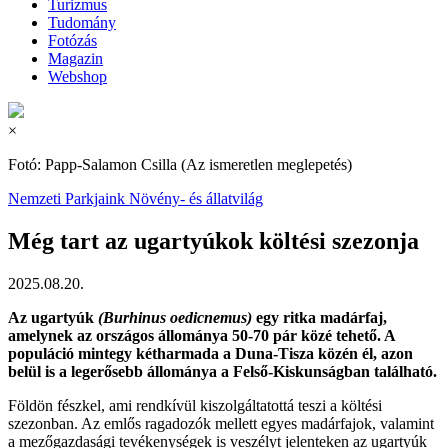
Turizmus
Tudomány
Fotózás
Magazin
Webshop
×
Fotó: Papp-Salamon Csilla (Az ismeretlen meglepetés)
Nemzeti Parkjaink
Növény- és állatvilág
Még tart az ugartyúkok költési szezonja
2025.08.20.
Az ugartyúk
(Burhinus oedicnemus)
egy ritka madárfaj,
amelynek az országos állománya 50-70 pár közé tehető. A
populáció mintegy kétharmada a Duna-Tisza közén él, azon
belül is a legerősebb állománya a Felső-Kiskunságban található.
Földön fészkel, ami rendkívül kiszolgáltatottá teszi a költési
szezonban. Az emlős ragadozók mellett egyes madárfajok, valamint
a mezőgazdasági tevékenységek is veszélyt jelenteken az ugartyúk