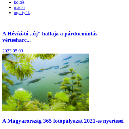
költés
madár
ugartyúk
A Hévízi-tó „új” halfaja a párducmintás
vértesharc...
2023.05.09.
A Magyarország 365 fotópályázat 2021-es nyertesei