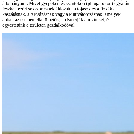
állományaira. Mivel gyepeken és szántókon (pl. ugarokon) egyaránt
fészkel, ezért sokszor esnek áldozatul a tojások és a fiókák a
kaszálásnak, a tárcsázásnak vagy a kultivátorozásnak, amelyek
abban az esetben elkerülhetők, ha ismerjük a revíreket, és
egyeztetünk a területen gazdálkodóval.