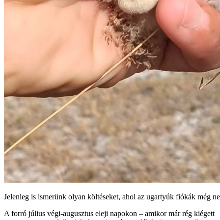
Jelenleg is ismerünk olyan költéseket, ahol az ugartyúk fiókák még 
A forró július végi-augusztus eleji napokon – amikor már rég kiégett