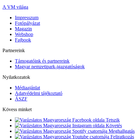
A VM világa
Impresszum
Fotópályázat
Magazin
Webshop
Fajbook
Partnereink
Támogatóink és partnereink
Magyar nemzetipark-igazgatóságok
Nyilatkozatok
Médiaajánlat
Adatvédelmi tájékoztató
ÁSZF
Kövess minket
Tetszik
Követés
Meghallgatás
Feliratkozás