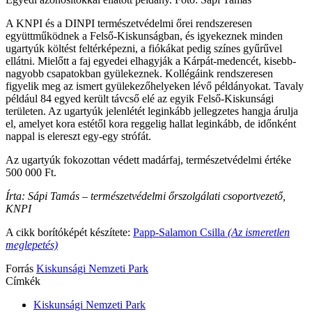
A KNPI és a DINPI természetvédelmi őrei rendszeresen
együttműködnek a Felső-Kiskunságban, és igyekeznek minden
ugartyúk költést feltérképezni, a fiókákat pedig színes gyűrűvel
ellátni. Mielőtt a faj egyedei elhagyják a Kárpát-medencét, kisebb-
nagyobb csapatokban gyülekeznek. Kollégáink rendszeresen
figyelik meg az ismert gyülekezőhelyeken lévő példányokat. Tavaly
például 84 egyed került távcső elé az egyik Felső-Kiskunsági
területen. Az ugartyúk jelenlétét leginkább jellegzetes hangja árulja
el, amelyet kora estétől kora reggelig hallat leginkább, de időnként
nappal is elereszt egy-egy strófát.
Az ugartyúk fokozottan védett madárfaj, természetvédelmi értéke
500 000 Ft.
Írta: Sápi Tamás – természetvédelmi őrszolgálati csoportvezető,
KNPI
A cikk borítóképét készítete:
Papp-Salamon Csilla
(Az ismeretlen
meglepetés)
Forrás
Kiskunsági Nemzeti Park
Címkék
Kiskunsági Nemzeti Park