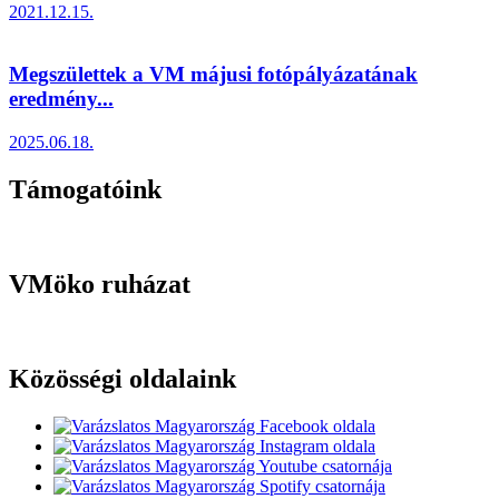
2021.12.15.
Megszülettek a VM májusi fotópályázatának
eredmény...
2025.06.18.
Támogatóink
VMöko ruházat
Közösségi oldalaink