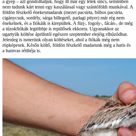
a gyep – azt gondolhatjuk, hogy itt már egy lélek sincs, semmiben
nem tudunk kárt tenni egy kaszálással vagy szántóföldi munkával. A
földön fészkelő énekesmadarak (mezei pacsirta, búbos pacsirta,
cigánycsuk, sordély, sárga billegető, parlagi pityer) már rég nem
énekelnek, és a fiókáik is kirepültek. A fürj-, fogoly-, fácán-, de még
a túzokfiókák legtöbbje is repülősek ekkorra. Ugyanakkor az
ugartyúk költése áprilistól egészen szeptember elejéig elhúzódhat.
Jelenleg is ismerünk olyan költéseket, ahol a fiókák még nem
röpképesek. Későn költő, földön fészkelő madarunk még a haris és
a hamvas rétihéja is.