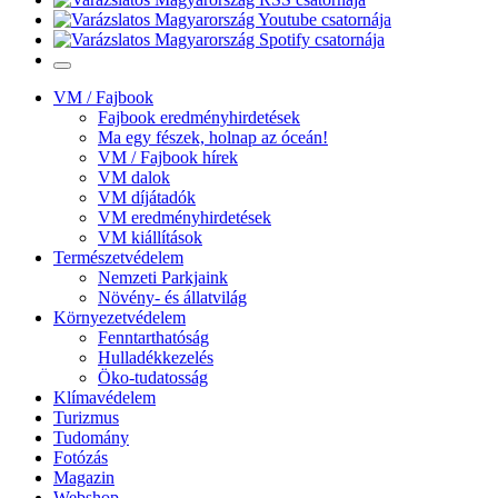
VM / Fajbook
Fajbook eredményhirdetések
Ma egy fészek, holnap az óceán!
VM / Fajbook hírek
VM dalok
VM díjátadók
VM eredményhirdetések
VM kiállítások
Természetvédelem
Nemzeti Parkjaink
Növény- és állatvilág
Környezetvédelem
Fenntarthatóság
Hulladékkezelés
Öko-tudatosság
Klímavédelem
Turizmus
Tudomány
Fotózás
Magazin
Webshop