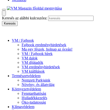
Keresés az alábbi kulcsszóra:
VM / Fajbook
Fajbook eredményhirdetések
Ma egy fészek, holnap az óceán!
VM / Fajbook hírek
VM dalok
VM díjátadók
VM eredményhirdetések
VM kiállítások
Természetvédelem
Nemzeti Parkjaink
Növény- és állatvilág
Környezetvédelem
Fenntarthatóság
Hulladékkezelés
Öko-tudatosság
Klímavédelem