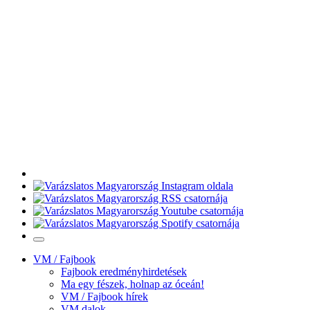
VM / Fajbook
Fajbook eredményhirdetések
Ma egy fészek, holnap az óceán!
VM / Fajbook hírek
VM dalok