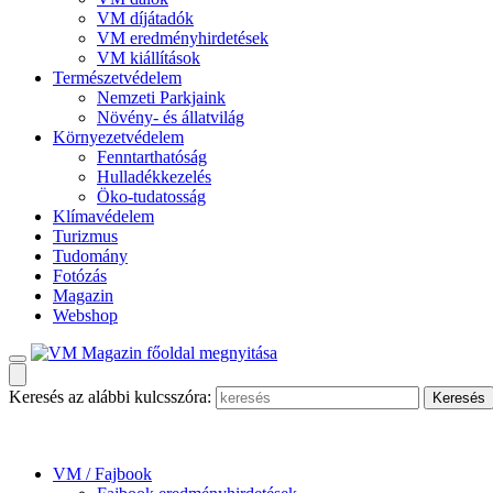
VM díjátadók
VM eredményhirdetések
VM kiállítások
Természetvédelem
Nemzeti Parkjaink
Növény- és állatvilág
Környezetvédelem
Fenntarthatóság
Hulladékkezelés
Öko-tudatosság
Klímavédelem
Turizmus
Tudomány
Fotózás
Magazin
Webshop
Keresés az alábbi kulcsszóra:
VM / Fajbook