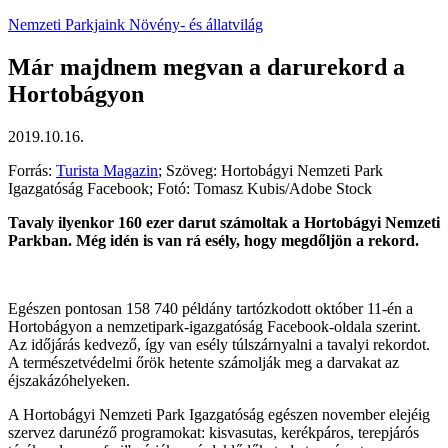
Nemzeti Parkjaink
Növény- és állatvilág
Már majdnem megvan a darurekord a
Hortobágyon
2019.10.16.
Forrás:
Turista Magazin
; Szöveg: Hortobágyi Nemzeti Park
Igazgatóság Facebook; Fotó: Tomasz Kubis/Adobe Stock
Tavaly ilyenkor 160 ezer darut számoltak a Hortobágyi Nemzeti
Parkban. Még idén is van rá esély, hogy megdőljön a rekord.
Egészen pontosan 158 740 példány tartózkodott október 11-én a
Hortobágyon a nemzetipark-igazgatóság Facebook-oldala szerint.
Az időjárás kedvező, így van esély túlszárnyalni a tavalyi rekordot.
A természetvédelmi őrök hetente számolják meg a darvakat az
éjszakázóhelyeken.
A Hortobágyi Nemzeti Park Igazgatóság egészen november elejéig
szervez darunéző programokat: kisvasutas, kerékpáros, terepjárós