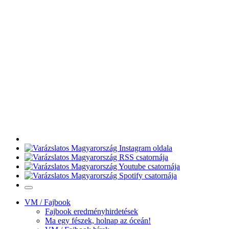
VM / Fajbook
Fajbook eredményhirdetések
Ma egy fészek, holnap az óceán!