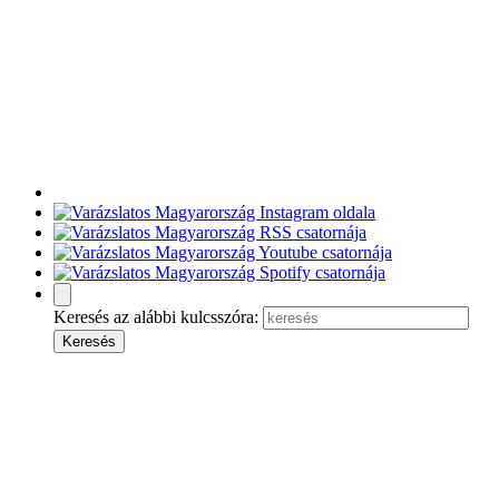
Keresés az alábbi kulcsszóra: