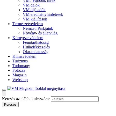
VM / Fajbook hírek
VM dalok
VM díjátadók
VM eredményhirdetések
VM kiállítások
Természetvédelem
Nemzeti Parkjaink
Növény- és állatvilág
Környezetvédelem
Fenntarthatóság
Hulladékkezelés
Öko-tudatosság
Klímavédelem
Turizmus
Tudomány
Fotózás
Magazin
Webshop
Keresés az alábbi kulcsszóra: