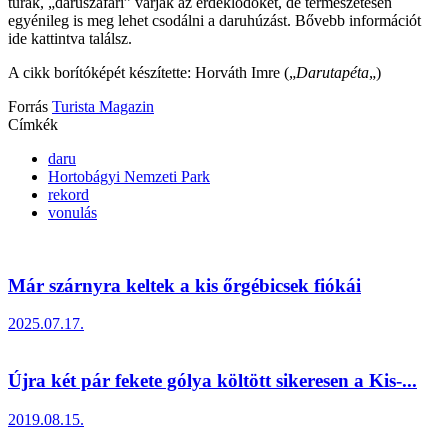
túrák, „daruszafari” várják az érdeklődőket, de természetesen
egyénileg is meg lehet csodálni a daruhúzást. Bővebb információt
ide kattintva találsz.
A cikk borítóképét készítette: Horváth Imre („
Darutapéta
„)
Forrás
Turista Magazin
Címkék
daru
Hortobágyi Nemzeti Park
rekord
vonulás
Már szárnyra keltek a kis őrgébicsek fiókái
2025.07.17.
Újra két pár fekete gólya költött sikeresen a Kis-...
2019.08.15.