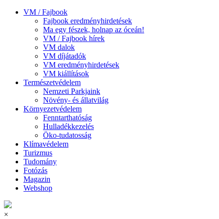
VM / Fajbook
Fajbook eredményhirdetések
Ma egy fészek, holnap az óceán!
VM / Fajbook hírek
VM dalok
VM díjátadók
VM eredményhirdetések
VM kiállítások
Természetvédelem
Nemzeti Parkjaink
Növény- és állatvilág
Környezetvédelem
Fenntarthatóság
Hulladékkezelés
Öko-tudatosság
Klímavédelem
Turizmus
Tudomány
Fotózás
Magazin
Webshop
×