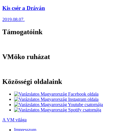
Kis csér a Dráván
2019.08.07.
Támogatóink
VMöko ruházat
Közösségi oldalaink
A VM világa
Impresszum