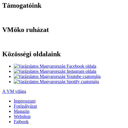
Támogatóink
VMöko ruházat
Közösségi oldalaink
A VM világa
Impresszum
Fotópályázat
Magazin
Webshop
Fajbook