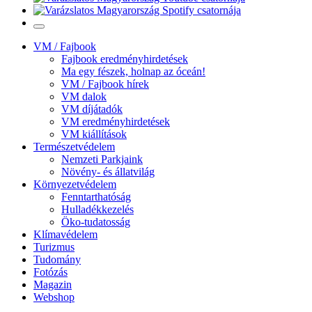
VM / Fajbook
Fajbook eredményhirdetések
Ma egy fészek, holnap az óceán!
VM / Fajbook hírek
VM dalok
VM díjátadók
VM eredményhirdetések
VM kiállítások
Természetvédelem
Nemzeti Parkjaink
Növény- és állatvilág
Környezetvédelem
Fenntarthatóság
Hulladékkezelés
Öko-tudatosság
Klímavédelem
Turizmus
Tudomány
Fotózás
Magazin
Webshop