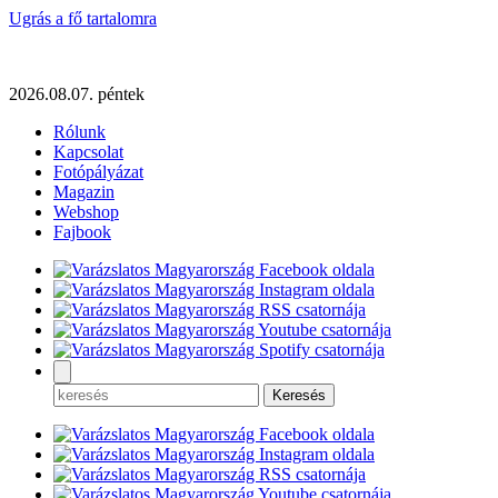
Ugrás a fő tartalomra
2026.08.07. péntek
Rólunk
Kapcsolat
Fotópályázat
Magazin
Webshop
Fajbook
Keresés
az
alábbi
kulcsszóra: