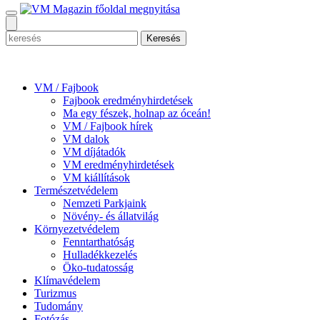
Keresés
az
alábbi
kulcsszóra:
VM / Fajbook
Fajbook eredményhirdetések
Ma egy fészek, holnap az óceán!
VM / Fajbook hírek
VM dalok
VM díjátadók
VM eredményhirdetések
VM kiállítások
Természetvédelem
Nemzeti Parkjaink
Növény- és állatvilág
Környezetvédelem
Fenntarthatóság
Hulladékkezelés
Öko-tudatosság
Klímavédelem
Turizmus
Tudomány
Fotózás