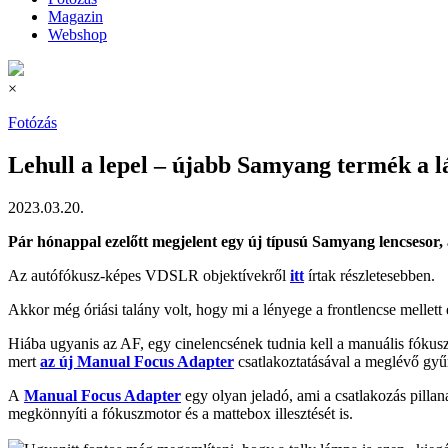
Magazin
Webshop
×
Fotózás
Lehull a lepel – újabb Samyang termék a l
2023.03.20.
Pár hónappal ezelőtt megjelent egy új típusú Samyang lencsesor, 
Az autófókusz-képes VDSLR objektívekről
itt
írtak részletesebben.
Akkor még óriási talány volt, hogy mi a lényege a frontlencse mellett 
Hiába ugyanis az AF, egy cinelencsének tudnia kell a manuális fókuszt
mert
az új Manual Focus Adapter
csatlakoztatásával a meglévő gyűrű
A
Manual Focus Adapter
egy olyan jeladó, ami a csatlakozás pillan
megkönnyíti a fókuszmotor és a mattebox illesztését is.