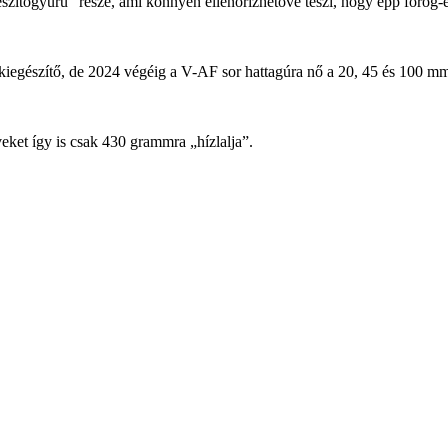
szítőgyűrű” része, ami könnyen ellenőrizhetővé teszi, hogy épp forog-e 
kiegészítő, de 2024 végéig a V-AF sor hattagúra nő a 20, 45 és 100 mm-
veket így is csak 430 grammra „hízlalja”.