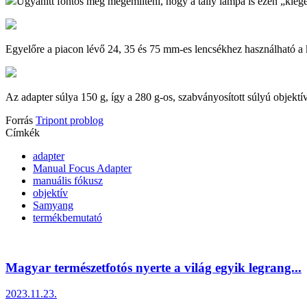
Ugyanitt fontos még megemlíteni, hogy a tally lámpa is ezen „kiegé
Egyelőre a piacon lévő 24, 35 és 75 mm-es lencsékhez használható a 
Az adapter súlya 150 g, így a 280 g-os, szabványosított súlyú objektí
Forrás
Tripont problog
Címkék
adapter
Manual Focus Adapter
manuális fókusz
objektív
Samyang
termékbemutató
Magyar természetfotós nyerte a világ egyik legrang...
2023.11.23.