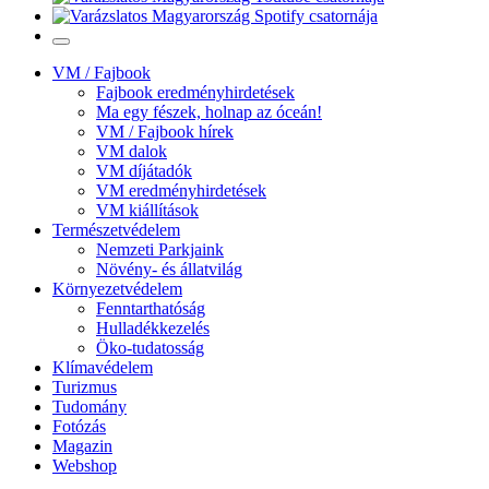
VM / Fajbook
Fajbook eredményhirdetések
Ma egy fészek, holnap az óceán!
VM / Fajbook hírek
VM dalok
VM díjátadók
VM eredményhirdetések
VM kiállítások
Természetvédelem
Nemzeti Parkjaink
Növény- és állatvilág
Környezetvédelem
Fenntarthatóság
Hulladékkezelés
Öko-tudatosság
Klímavédelem
Turizmus
Tudomány
Fotózás
Magazin
Webshop