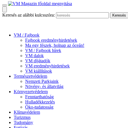
Keresés az alábbi kulcsszóra:
VM / Fajbook
Fajbook eredményhirdetések
Ma egy fészek, holnap az óceán!
VM / Fajbook hírek
VM dalok
VM díjátadók
VM eredményhirdetések
VM kiállítások
Természetvédelem
Nemzeti Parkjaink
Növény- és állatvilág
Környezetvédelem
Fenntarthatóság
Hulladékkezelés
Öko-tudatosság
Klímavédelem
Turizmus
Tudomány
Fotózás