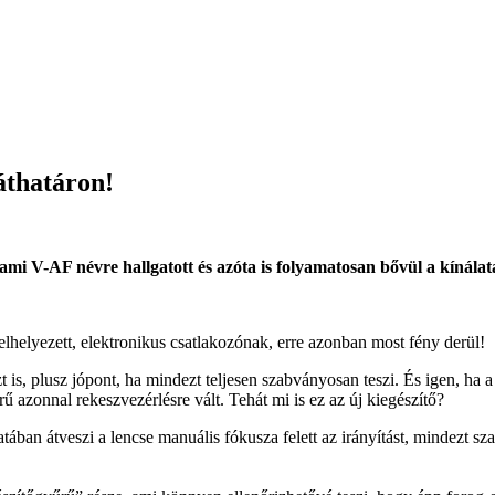
áthatáron!
ami V-AF névre hallgatott és azóta is folyamatosan bővül a kínálat
elhelyezett, elektronikus csatlakozónak, erre azonban most fény derül!
 is, plusz jópont, ha mindezt teljesen szabványosan teszi. És igen, ha 
 azonnal rekeszvezérlésre vált. Tehát mi is ez az új kiegészítő?
atában átveszi a lencse manuális fókusza felett az irányítást, mindezt