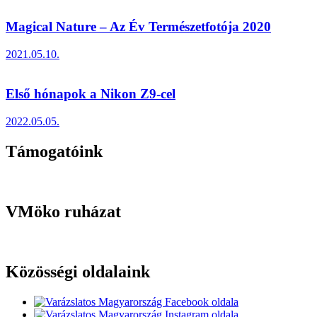
Magical Nature – Az Év Természetfotója 2020
2021.05.10.
Első hónapok a Nikon Z9-cel
2022.05.05.
Támogatóink
VMöko ruházat
Közösségi oldalaink