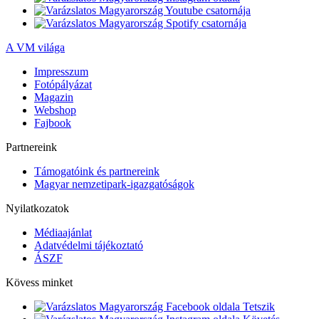
A VM világa
Impresszum
Fotópályázat
Magazin
Webshop
Fajbook
Partnereink
Támogatóink és partnereink
Magyar nemzetipark-igazgatóságok
Nyilatkozatok
Médiaajánlat
Adatvédelmi tájékoztató
ÁSZF
Kövess minket
Tetszik