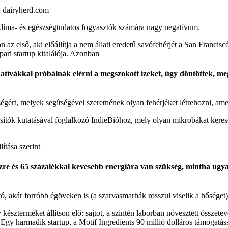
: dairyherd.com
 klíma- és egészségtudatos fogyasztók számára nagy negatívum.
n az első, aki előállítja a nem állati eredetű savófehérjét a San Franc
ari startup kitalálója. Azonban
atívákkal próbálnák elérni a megszokott ízeket, úgy döntöttek, m
ért, melyek segítségével szeretnének olyan fehérjéket létrehozni, ame
orsítók kutatásával foglalkozó IndieBióhoz, mely olyan mikrobákat keres
ítása szerint
 vízre és 65 százalékkal kevesebb energiára van szükség, mintha 
ató, akár forróbb égöveken is (a szarvasmarhák rosszul viselik a hőséget)
készterméket állítson elő: sajtot, a szintén laborban növesztett összet
 Egy harmadik startup, a Motif Ingredients 90 millió dolláros támogatáss