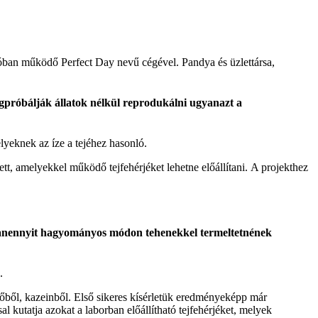
iscóban működő Perfect Day nevű cégével. Pandya és üzlettársa,
egpróbálják állatok nélkül reprodukálni ugyanazt a
lyeknek az íze a tejéhez hasonló.
ett, amelyekkel működő tejfehérjéket lehetne előállítani. A projekthez
ugyanennyit hagyományos módon tehenekkel termeltetnének
.
evőből, kazeinből. Első sikeres kísérletük eredményeképp már
al kutatja azokat a laborban előállítható tejfehérjéket, melyek