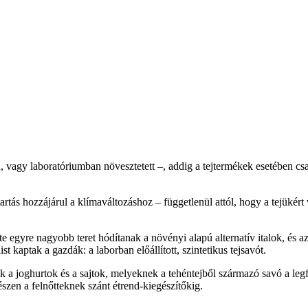
ú, vagy laboratóriumban növesztetett –, addig a tejtermékek esetében cs
tás hozzájárul a klímaváltozáshoz – függetlenül attól, hogy a tejükért v
egyre nagyobb teret hódítanak a növényi alapú alternatív italok, és az
 kaptak a gazdák: a laborban előállított, szintetikus tejsavót.
 a joghurtok és a sajtok, melyeknek a tehéntejből származó savó a legf
szen a felnőtteknek szánt étrend-kiegészítőkig.