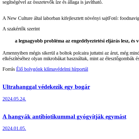
segítségével az összetevők íze és állaga is javítható.
A New Culture által laborban kifejlesztett növényi sajt
Fotó: foodnavi
A szakértők szerint
a legnagyobb probléma az engedélyeztetési eljárás lesz, és 
Amennyiben mégis sikerül a boltok polcaira juttatni az árut, még min
elkészítéséhez olyan mikrobákat használtak, mint az élesztőgombák é
Forrás
Élő bolygónk klímavédelmi hírportál
Ultrahanggal védekezik egy bogár
2024.05.24.
A hangyák antibiotikummal gyógyítják egymást
2024.01.05.