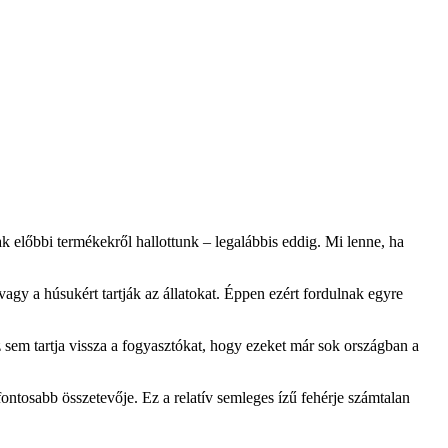
ak előbbi termékekről hallottunk – legalábbis eddig. Mi lenne, ha
agy a húsukért tartják az állatokat. Éppen ezért fordulnak egyre
 sem tartja vissza a fogyasztókat, hogy ezeket már sok országban a
ontosabb összetevője. Ez a relatív semleges ízű fehérje számtalan