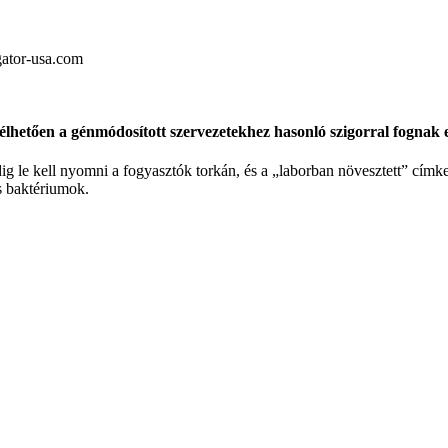
gator-usa.com
vélhetően a génmódosított szervezetekhez hasonló szigorral fognak 
dig le kell nyomni a fogyasztók torkán, és a „laborban növesztett” cím
s baktériumok.