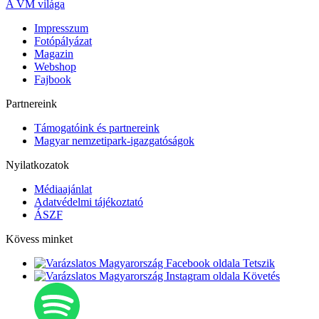
A VM világa
Impresszum
Fotópályázat
Magazin
Webshop
Fajbook
Partnereink
Támogatóink és partnereink
Magyar nemzetipark-igazgatóságok
Nyilatkozatok
Médiaajánlat
Adatvédelmi tájékoztató
ÁSZF
Kövess minket
Tetszik
Követés