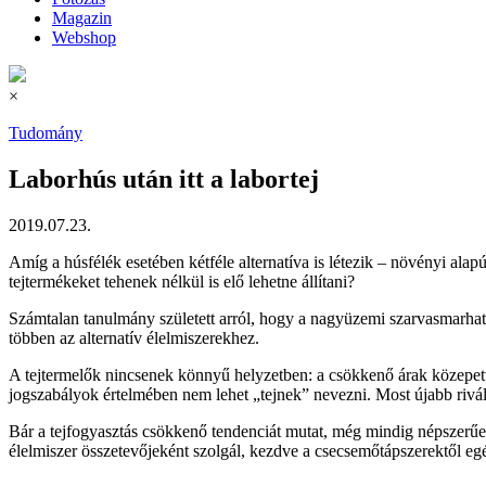
Magazin
Webshop
×
Tudomány
Laborhús után itt a labortej
2019.07.23.
Amíg a húsfélék esetében kétféle alternatíva is létezik – növényi alap
tejtermékeket tehenek nélkül is elő lehetne állítani?
Számtalan tanulmány született arról, hogy a nagyüzemi szarvasmarhatar
többen az alternatív élelmiszerekhez.
A tejtermelők nincsenek könnyű helyzetben: a csökkenő árak közepette 
jogszabályok értelmében nem lehet „tejnek” nevezni. Most újabb riválist
Bár a tejfogyasztás csökkenő tendenciát mutat, még mindig népszerűek
élelmiszer összetevőjeként szolgál, kezdve a csecsemőtápszerektől egé