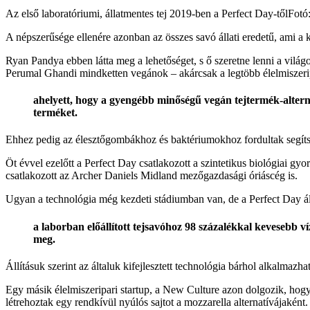
Az első laboratóriumi, állatmentes tej 2019-ben a Perfect Day-től
Fotó
A népszerűsége ellenére azonban az összes savó állati eredetű, ami a
Ryan Pandya ebben látta meg a lehetőséget, s ő szeretne lenni a világo
Perumal Ghandi mindketten vegánok – akárcsak a legtöbb élelmiszerip
ahelyett, hogy a gyengébb minőségű vegán tejtermék-altern
terméket.
Ehhez pedig az élesztőgombákhoz és baktériumokhoz fordultak segítség
Öt évvel ezelőtt a Perfect Day csatlakozott a szintetikus biológiai gy
csatlakozott az Archer Daniels Midland mezőgazdasági óriáscég is.
Ugyan a technológia még kezdeti stádiumban van, de a Perfect Day áll
a laborban előállított tejsavóhoz 98 százalékkal kevesebb
meg.
Állításuk szerint az általuk kifejlesztett technológia bárhol alkalmazh
Egy másik élelmiszeripari startup, a New Culture azon dolgozik, hogy 
létrehoztak egy rendkívül nyúlós sajtot a mozzarella alternatívájaként.