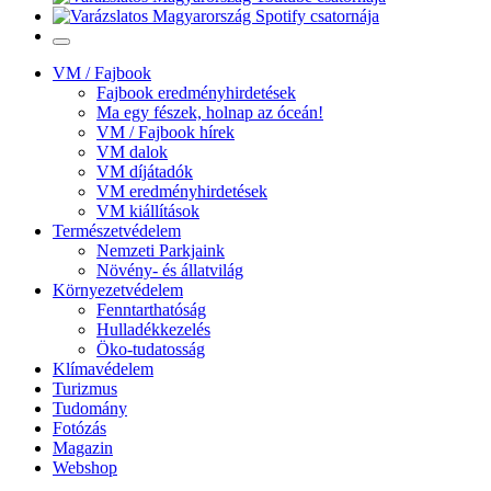
VM / Fajbook
Fajbook eredményhirdetések
Ma egy fészek, holnap az óceán!
VM / Fajbook hírek
VM dalok
VM díjátadók
VM eredményhirdetések
VM kiállítások
Természetvédelem
Nemzeti Parkjaink
Növény- és állatvilág
Környezetvédelem
Fenntarthatóság
Hulladékkezelés
Öko-tudatosság
Klímavédelem
Turizmus
Tudomány
Fotózás
Magazin
Webshop