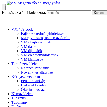
Keresés az alábbi kulcsszóra:
VM / Fajbook
Fajbook eredményhirdetések
Ma egy fészek, holnap az óceán!
VM / Fajbook hírek
VM dalok
VM díjátadók
VM eredményhirdetések
VM kiállítások
Természetvédelem
Nemzeti Parkjaink
Növény- és állatvilág
Környezetvédelem
Fenntarthatóság
Hulladékkezelés
Öko-tudatosság
Klímavédelem
Turizmus
Tudomány
Fotózás