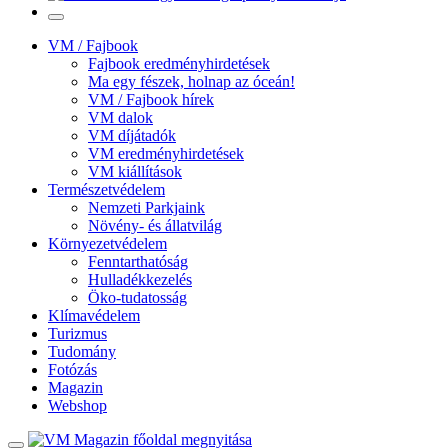
VM / Fajbook
Fajbook eredményhirdetések
Ma egy fészek, holnap az óceán!
VM / Fajbook hírek
VM dalok
VM díjátadók
VM eredményhirdetések
VM kiállítások
Természetvédelem
Nemzeti Parkjaink
Növény- és állatvilág
Környezetvédelem
Fenntarthatóság
Hulladékkezelés
Öko-tudatosság
Klímavédelem
Turizmus
Tudomány
Fotózás
Magazin
Webshop