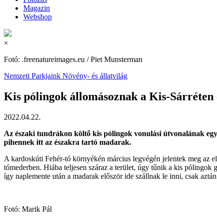
Magazin
Webshop
×
Fotó: .freenatureimages.eu / Piet Munsterman
Nemzeti Parkjaink
Növény- és állatvilág
Kis pólingok állomásoznak a Kis-Sárréten 
2022.04.22.
Az északi tundrákon költő kis pólingok vonulási útvonalának egyi
pihennek itt az északra tartó madarak.
A kardoskúti Fehér-tó környékén március legvégén jelentek meg az első
tómederben. Hiába teljesen száraz a terület, úgy tűnik a kis pólingok 
így naplemente után a madarak először ide szállnak le inni, csak aztá
Fotó: Marik Pál