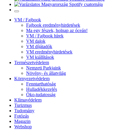
VM / Fajbook
Fajbook eredményhirdetések
Ma egy fészek, holnap az óceán!
VM / Fajbook hírek
VM dalok
VM díjátadók
VM eredményhirdetések
VM kiállítások
Természetvédelem
Nemzeti Parkjaink
Növény- és állatvilág
Környezetvédelem
Fenntarthatóság
Hulladékkezelés
Öko-tudatosság
Klímavédelem
Turizmus
Tudomány
Fotózás
Magazin
Webshop