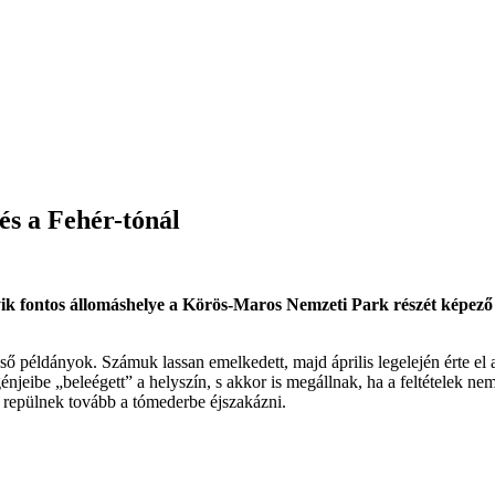
és a Fehér-tónál
k fontos állomáshelye a Körös-Maros Nemzeti Park részét képező Ki
 példányok. Számuk lassan emelkedett, majd április legelején érte el a 
génjeibe „beleégett” a helyszín, s akkor is megállnak, ha a feltételek n
n repülnek tovább a tómederbe éjszakázni.