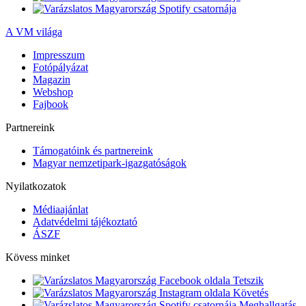
A VM világa
Impresszum
Fotópályázat
Magazin
Webshop
Fajbook
Partnereink
Támogatóink és partnereink
Magyar nemzetipark-igazgatóságok
Nyilatkozatok
Médiaajánlat
Adatvédelmi tájékoztató
ÁSZF
Kövess minket
Tetszik
Követés
Meghallgatás