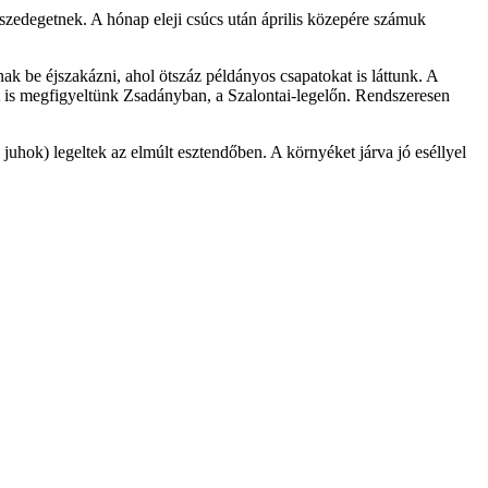
szedegetnek. A hónap eleji csúcs után április közepére számuk
ak be éjszakázni, ahol ötszáz példányos csapatokat is láttunk. A
t is megfigyeltünk Zsadányban, a Szalontai-legelőn. Rendszeresen
uhok) legeltek az elmúlt esztendőben. A környéket járva jó eséllyel