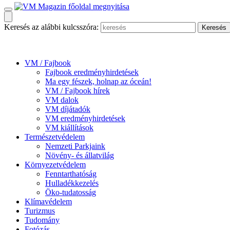
Keresés az alábbi kulcsszóra:
VM / Fajbook
Fajbook eredményhirdetések
Ma egy fészek, holnap az óceán!
VM / Fajbook hírek
VM dalok
VM díjátadók
VM eredményhirdetések
VM kiállítások
Természetvédelem
Nemzeti Parkjaink
Növény- és állatvilág
Környezetvédelem
Fenntarthatóság
Hulladékkezelés
Öko-tudatosság
Klímavédelem
Turizmus
Tudomány
Fotózás