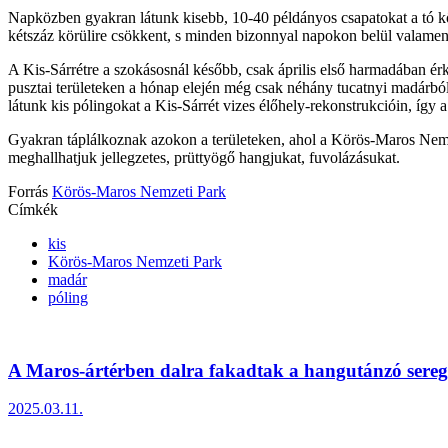
Napközben gyakran látunk kisebb, 10-40 példányos csapatokat a tó kör
kétszáz körülire csökkent, s minden bizonnyal napokon belül valame
A Kis-Sárrétre a szokásosnál később, csak április első harmadában érk
pusztai területeken a hónap elején még csak néhány tucatnyi madárbó
látunk kis pólingokat a Kis-Sárrét vizes élőhely-rekonstrukcióin, így
Gyakran táplálkoznak azokon a területeken, ahol a Körös-Maros Nemze
meghallhatjuk jellegzetes, prüttyögő hangjukat, fuvolázásukat.
Forrás
Körös-Maros Nemzeti Park
Címkék
kis
Körös-Maros Nemzeti Park
madár
póling
A Maros-ártérben dalra fakadtak a hangutánzó sereg.
2025.03.11.