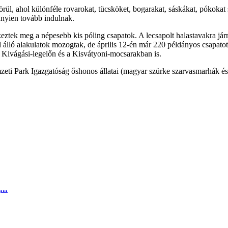
ül, ahol különféle rovarokat, tücsköket, bogarakat, sáskákat, pókokat 
nnyien tovább indulnak.
eztek meg a népesebb kis póling csapatok. A lecsapolt halastavakra járn
l álló alakulatok mozogtak, de április 12-én már 220 példányos csapato
 a Kivágási-legelőn és a Kisvátyoni-mocsarakban is.
ti Park Igazgatóság őshonos állatai (magyar szürke szarvasmarhák és j
..