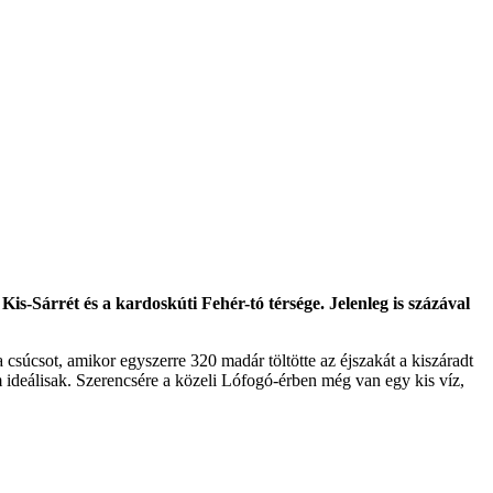
s-Sárrét és a kardoskúti Fehér-tó térsége. Jelenleg is százával
csúcsot, amikor egyszerre 320 madár töltötte az éjszakát a kiszáradt
em ideálisak. Szerencsére a közeli Lófogó-érben még van egy kis víz,