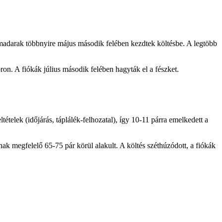
 madarak többnyire május második felében kezdtek költésbe. A legtöbb
on. A fiókák július második felében hagyták el a fészket.
ételek (időjárás, táplálék-felhozatal), így 10-11 párra emelkedett a
ak megfelelő 65-75 pár körül alakult. A költés széthúzódott, a fiókák