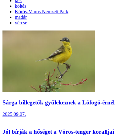
kék
költés
Körös-Maros Nemzeti Park
madár
vércse
Sárga billegetők gyülekeznek a Lófogó-érnél
2025.09.07.
Jól bírják a hőséget a Vörös-tenger koralljai