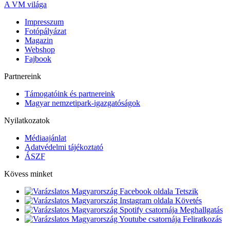
A VM világa
Impresszum
Fotópályázat
Magazin
Webshop
Fajbook
Partnereink
Támogatóink és partnereink
Magyar nemzetipark-igazgatóságok
Nyilatkozatok
Médiaajánlat
Adatvédelmi tájékoztató
ÁSZF
Kövess minket
Tetszik
Követés
Meghallgatás
Feliratkozás