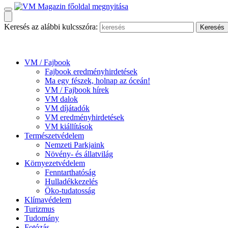
Keresés az alábbi kulcsszóra:
VM / Fajbook
Fajbook eredményhirdetések
Ma egy fészek, holnap az óceán!
VM / Fajbook hírek
VM dalok
VM díjátadók
VM eredményhirdetések
VM kiállítások
Természetvédelem
Nemzeti Parkjaink
Növény- és állatvilág
Környezetvédelem
Fenntarthatóság
Hulladékkezelés
Öko-tudatosság
Klímavédelem
Turizmus
Tudomány
Fotózás