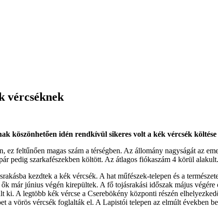
ék vércséknek
ak köszönhetően idén rendkívül sikeres volt a kék vércsék költés
én, ez feltűnően magas szám a térségben. Az állomány nagyságát az em
ár pedig szarkafészekben költött. Az átlagos fiókaszám 4 körül alakult
rakásba kezdtek a kék vércsék. A hat műfészek-telepen és a természetes
k már június végén kirepültek. A fő tojásrakási időszak május végére es
ült ki. A legtöbb kék vércse a Cserebökény központi részén elhelyezkedő
pet a vörös vércsék foglalták el. A Lapistói telepen az elmúlt években b