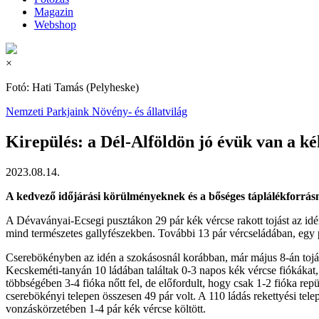
Magazin
Webshop
×
Fotó: Hati Tamás (Pelyheske)
Nemzeti Parkjaink
Növény- és állatvilág
Kirepülés: a Dél-Alföldön jó évük van a k
2023.08.14.
A kedvező időjárási körülményeknek és a bőséges táplálékforrásn
A Dévaványai-Ecsegi pusztákon 29 pár kék vércse rakott tojást az id
mind természetes gallyfészekben. További 13 pár vércseládában, egy p
Cserebökényben az idén a szokásosnál korábban, már május 8-án tojás
Kecskeméti-tanyán 10 ládában találtak 0-3 napos kék vércse fiókákat, ő
többségében 3-4 fióka nőtt fel, de előfordult, hogy csak 1-2 fióka rep
cserebökényi telepen összesen 49 pár volt. A 110 ládás rekettyési tele
vonzáskörzetében 1-4 pár kék vércse költött.