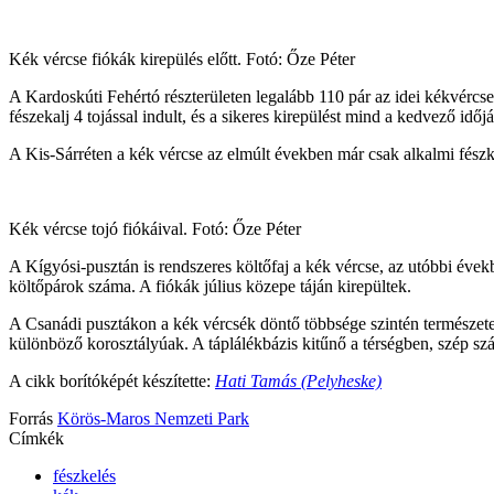
Kék vércse fiókák kirepülés előtt. Fotó: Őze Péter
A Kardoskúti Fehértó részterületen legalább 110 pár az idei kékvércs
fészekalj 4 tojással indult, és a sikeres kirepülést mind a kedvező időjá
A Kis-Sárréten a kék vércse az elmúlt években már csak alkalmi fészk
Kék vércse tojó fiókáival. Fotó: Őze Péter
A Kígyósi-pusztán is rendszeres költőfaj a kék vércse, az utóbbi évekb
költőpárok száma. A fiókák július közepe táján kirepültek.
A Csanádi pusztákon a kék vércsék döntő többsége szintén természetes
különböző korosztályúak. A táplálékbázis kitűnő a térségben, szép s
A cikk borítóképét készítette:
Hati Tamás (Pelyheske)
Forrás
Körös-Maros Nemzeti Park
Címkék
fészkelés