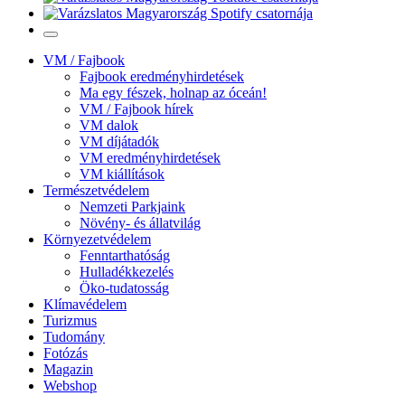
VM / Fajbook
Fajbook eredményhirdetések
Ma egy fészek, holnap az óceán!
VM / Fajbook hírek
VM dalok
VM díjátadók
VM eredményhirdetések
VM kiállítások
Természetvédelem
Nemzeti Parkjaink
Növény- és állatvilág
Környezetvédelem
Fenntarthatóság
Hulladékkezelés
Öko-tudatosság
Klímavédelem
Turizmus
Tudomány
Fotózás
Magazin
Webshop