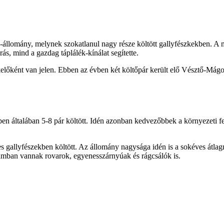
e-állomány, melynek szokatlanul nagy része költött gallyfészkekben. A
rás, mind a gazdag táplálék-kínálat segítette.
előként van jelen. Ebben az évben két költőpár került elő Vésztő-Mágor
en általában 5-8 pár költött. Idén azonban kedvezőbbek a környezeti felt
 gallyfészekben költött. Az állomány nagysága idén is a sokéves átlagn
zámban vannak rovarok, egyenesszárnyúak és rágcsálók is.