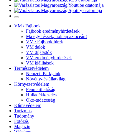
VM / Fajbook
Fajbook eredményhirdetések
Ma egy fészek, holnap az óceán!
VM / Fajbook hírek
VM dalok
VM díjátadók
VM eredményhirdetések
VM kiállítások
Természetvédelem
Nemzeti Parkjaink
Növény- és állatvilág
Környezetvédelem
Fenntarthatóság
Hulladékkezelés
Öko-tudatosság
Klímavédelem
Turizmus
Tudomány
Fotózás
Magazin
Webshop