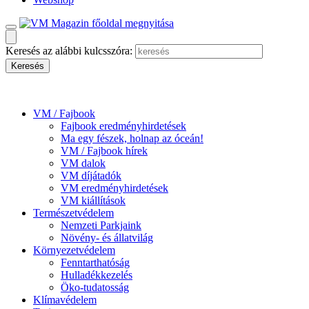
Keresés az alábbi kulcsszóra:
VM / Fajbook
Fajbook eredményhirdetések
Ma egy fészek, holnap az óceán!
VM / Fajbook hírek
VM dalok
VM díjátadók
VM eredményhirdetések
VM kiállítások
Természetvédelem
Nemzeti Parkjaink
Növény- és állatvilág
Környezetvédelem
Fenntarthatóság
Hulladékkezelés
Öko-tudatosság
Klímavédelem