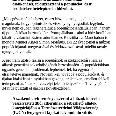
csökkenését, felduzzasztani a populációt, és új
területekre betelepíteni a hiúzokat.
„Ma egészen jó a helyzet, és azt hiszem, megengedhetjük
maguknak, hogy optimisták és viszonylag nyugodtak legyünk,
mivel nem csupán regeneráltuk a populációt Andalúziában, hanem
új populációkat hoztunk létre Portugáliában – ahol a hiúz korábban
kihalt –, valamint Extremadurában és Kasztília-La Manchában is” –
mondta Miguel Ángel Simón biológus, aki 22 évet töltött a hiúzok
populációjának megóvásával és felduzzasztásával, mielőtt tavaly
nyugdíjba vonult.
A program utolsó fázisa a populációk összekapcsolása lesz az
állatok genetikai sokszínűségének biztosításáért. A populációkban
ugyanis genetikai problémák léphetnek fel, ha egymástól
elszigetelve maradnak. Növelni kell továbbá a populációkat, és
újakat kialakítani a nyulakban gazdag területeken, emellett fel kell
térképezni az állatokra veszélyt jelentő tényezőket. Tavaly például
34 hiúz pusztult el gázolás következtében.
A szakemberek reményei szerint a hiúzok idővel a
veszélyeztetettből átkerülnek a sebezhető állatok
kategóriájába a Természetvédelmi Világszövetség
(IUCN) fenyegetett fajokat felvonultató vörös