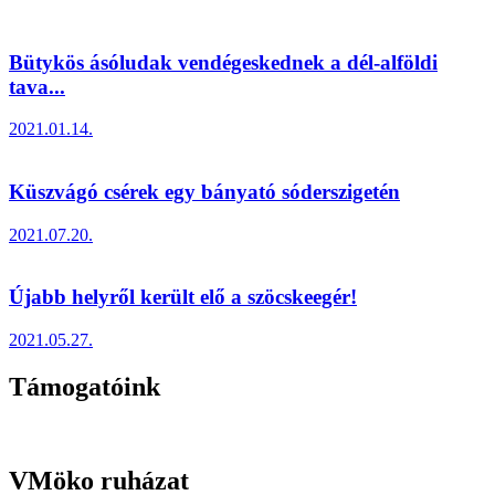
Bütykös ásóludak vendégeskednek a dél-alföldi
tava...
2021.01.14.
Küszvágó csérek egy bányató sóderszigetén
2021.07.20.
Újabb helyről került elő a szöcskeegér!
2021.05.27.
Támogatóink
VMöko ruházat