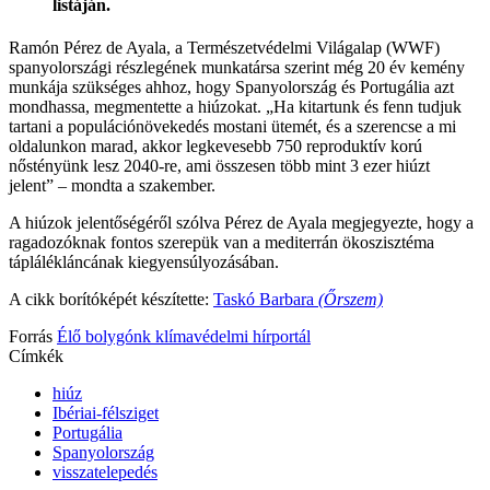
listáján.
Ramón Pérez de Ayala, a Természetvédelmi Világalap (WWF)
spanyolországi részlegének munkatársa szerint még 20 év kemény
munkája szükséges ahhoz, hogy Spanyolország és Portugália azt
mondhassa, megmentette a hiúzokat. „Ha kitartunk és fenn tudjuk
tartani a populációnövekedés mostani ütemét, és a szerencse a mi
oldalunkon marad, akkor legkevesebb 750 reproduktív korú
nőstényünk lesz 2040-re, ami összesen több mint 3 ezer hiúzt
jelent” – mondta a szakember.
A hiúzok jelentőségéről szólva Pérez de Ayala megjegyezte, hogy a
ragadozóknak fontos szerepük van a mediterrán ökoszisztéma
táplálékláncának kiegyensúlyozásában.
A cikk borítóképét készítette:
Taskó Barbara
(Őrszem)
Forrás
Élő bolygónk klímavédelmi hírportál
Címkék
hiúz
Ibériai-félsziget
Portugália
Spanyolország
visszatelepedés