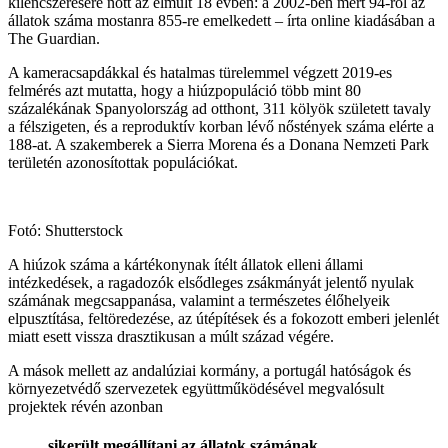
kilencszeresére nőtt az elmúlt 18 évben: a 2002-ben mért 94-ről az
állatok száma mostanra 855-re emelkedett – írta online kiadásában a
The Guardian.
A kameracsapdákkal és hatalmas türelemmel végzett 2019-es
felmérés azt mutatta, hogy a hiúzpopuláció több mint 80
százalékának Spanyolország ad otthont, 311 kölyök született tavaly
a félszigeten, és a reproduktív korban lévő nőstények száma elérte a
188-at. A szakemberek a Sierra Morena és a Donana Nemzeti Park
területén azonosítottak populációkat.
Fotó: Shutterstock
A hiúzok száma a kártékonynak ítélt állatok elleni állami
intézkedések, a ragadozók elsődleges zsákmányát jelentő nyulak
számának megcsappanása, valamint a természetes élőhelyeik
elpusztítása, feltöredezése, az útépítések és a fokozott emberi jelenlét
miatt esett vissza drasztikusan a múlt század végére.
A mások mellett az andalúziai kormány, a portugál hatóságok és
környezetvédő szervezetek együttműködésével megvalósult
projektek révén azonban
sikerült megállítani az állatok számának