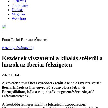
Turizmus
Tudomány
Fotózás
Magazin
Webshop
×
Fotó: Taskó Barbara (Őrszem)
Növény- és állatvilág
Kezdenek visszatérni a kihalás széléről a
hiúzok az Ibériai-félszigeten
2020.11.04.
A kevesebb mint két évtizeddel ezelőtt a kihalás szélére került
ibériai hiúzok száma egyre nő Spanyolországban és
Portugáliában, hála a ragadozók megmentésére irányuló
erőfeszítéseknek.
A legutóbbi felmérés szerint a félsziget hiúzpopulációja