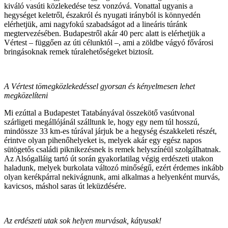
kiváló vasúti közlekedése tesz vonzóvá. Vonattal ugyanis a
hegységet keletről, északról és nyugati irányból is könnyedén
elérhetjük, ami nagyfokú szabadságot ad a lineáris túránk
megtervezésében. Budapestről akár 40 perc alatt is elérhetjük a
Vértest – függően az úti célunktól –, ami a zöldbe vágyó fővárosi
bringásoknak remek túralehetőségeket biztosít.
A Vértest tömegközlekedéssel gyorsan és kényelmesen lehet
megközelíteni
Mi ezúttal a Budapestet Tatabányával összekötő vasútvonal
szárligeti megállójánál szálltunk le, hogy egy nem túl hosszú,
mindössze 33 km-es túrával járjuk be a hegység északkeleti részét,
érintve olyan pihenőhelyeket is, melyek akár egy egész napos
sütögetős családi piknikezésnek is remek helyszínéül szolgálhatnak.
Az Alsógalláig tartó út során gyakorlatilag végig erdészeti utakon
haladunk, melyek burkolata változó minőségű, ezért érdemes inkább
olyan kerékpárral nekivágnunk, ami alkalmas a helyenként murvás,
kavicsos, máshol saras út leküzdésére.
Az erdészeti utak sok helyen murvásak, kátyusak!