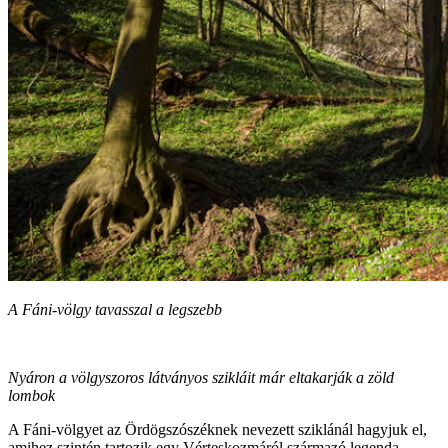
A Fáni-völgy tavasszal a legszebb
Nyáron a völgyszoros látványos szikláit már eltakarják a zöld
lombok
A Fáni-völgyet az Ördögszószéknek nevezett sziklánál hagyjuk el,
amihez szintén tartozik egy Vérteskozmáról származó legenda.