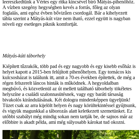
leereszkedtünk a Vértes egy ritka kincsével bíró Mátyás-pihenőhöz.
A vízben szegény hegységben kevés a forrás, főleg az olyan
foglalás, ami egész évben bővizűen csordogál. Bár a kihelyezett
tábla szerint a Mátyás-kút vize nem iható, ezzel együtt is nagyban
növeli egy esetleges piknik komfortját.
Mátyás-kúti táborhely
Kiépített tűzrakók, több pad és egy nagyobb és egy kisebb esőház is
helyet kapott a 2015-ben felújított pihenőhelyen. Egy tornácos kis
kulcsosházat is találunk itt, amit a 70-es években építettek, de még a
régen felszerelt láncos hinták is működnek. A hegyoldalban
megbúvó, és közvetlenül az út mellett található táborhely tökéletes
helyszíne a családi szalonnasütésnek, vagy egy baráti társaság
bivakolós kirándulásának. Két dologra mindenképpen ügyeljünk!
Tüzet csak az arra kijelölt helyen és nagy körültekintéssel gyújtsunk,
és vigyük magunkkal a táborozás alatt keletkezett szemetünket. Ez
utóbbi szabályt még mindig sokan nem tartják be, de sajnos már az
előbbire is akadt példa, ami még súlyosabb károkat tud okozni.