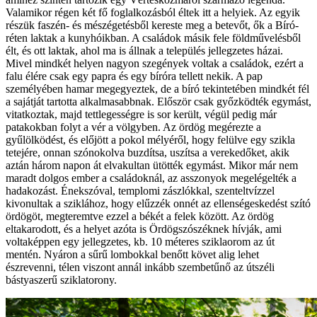
Valamikor régen két fő foglalkozásból éltek itt a helyiek. Az egyik
részük faszén- és mészégetésből kereste meg a betevőt, ők a Bíró-
réten laktak a kunyhóikban. A családok másik fele földművelésből
élt, és ott laktak, ahol ma is állnak a település jellegzetes házai.
Mivel mindkét helyen nagyon szegények voltak a családok, ezért a
falu élére csak egy papra és egy bíróra tellett nekik. A pap
személyében hamar megegyeztek, de a bíró tekintetében mindkét fél
a sajátját tartotta alkalmasabbnak. Először csak győzködték egymást,
vitatkoztak, majd tettlegességre is sor került, végül pedig már
patakokban folyt a vér a völgyben. Az ördög megérezte a
gyűlölködést, és előjött a pokol mélyéről, hogy felülve egy szikla
tetejére, onnan szónokolva buzdítsa, uszítsa a verekedőket, akik
aztán három napon át elvakultan ütötték egymást. Mikor már nem
maradt dolgos ember a családoknál, az asszonyok megelégelték a
hadakozást. Énekszóval, templomi zászlókkal, szenteltvízzel
kivonultak a sziklához, hogy elűzzék onnét az ellenségeskedést szító
ördögöt, megteremtve ezzel a békét a felek között. Az ördög
eltakarodott, és a helyet azóta is Ördögszószéknek hívják, ami
voltaképpen egy jellegzetes, kb. 10 méteres sziklaorom az út
mentén. Nyáron a sűrű lombokkal benőtt követ alig lehet
észrevenni, télen viszont annál inkább szembetűnő az útszéli
bástyaszerű sziklatorony.