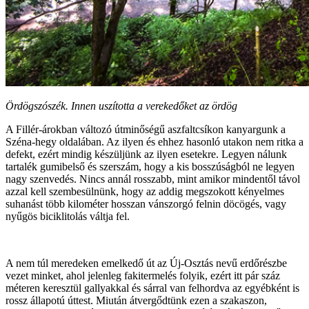
Ördögszószék. Innen uszította a verekedőket az ördög
A Fillér-árokban változó útminőségű aszfaltcsíkon kanyargunk a
Széna-hegy oldalában. Az ilyen és ehhez hasonló utakon nem ritka a
defekt, ezért mindig készüljünk az ilyen esetekre. Legyen nálunk
tartalék gumibelső és szerszám, hogy a kis bosszúságból ne legyen
nagy szenvedés. Nincs annál rosszabb, mint amikor mindentől távol
azzal kell szembesülnünk, hogy az addig megszokott kényelmes
suhanást több kilométer hosszan vánszorgó felnin döcögés, vagy
nyűgös biciklitolás váltja fel.
A nem túl meredeken emelkedő út az Új-Osztás nevű erdőrészbe
vezet minket, ahol jelenleg fakitermelés folyik, ezért itt pár száz
méteren keresztül gallyakkal és sárral van felhordva az egyébként is
rossz állapotú úttest. Miután átvergődtünk ezen a szakaszon,