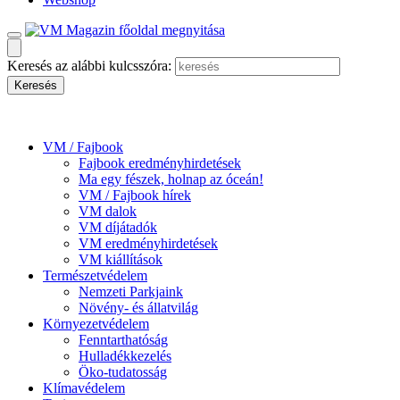
Keresés az alábbi kulcsszóra:
VM / Fajbook
Fajbook eredményhirdetések
Ma egy fészek, holnap az óceán!
VM / Fajbook hírek
VM dalok
VM díjátadók
VM eredményhirdetések
VM kiállítások
Természetvédelem
Nemzeti Parkjaink
Növény- és állatvilág
Környezetvédelem
Fenntarthatóság
Hulladékkezelés
Öko-tudatosság
Klímavédelem