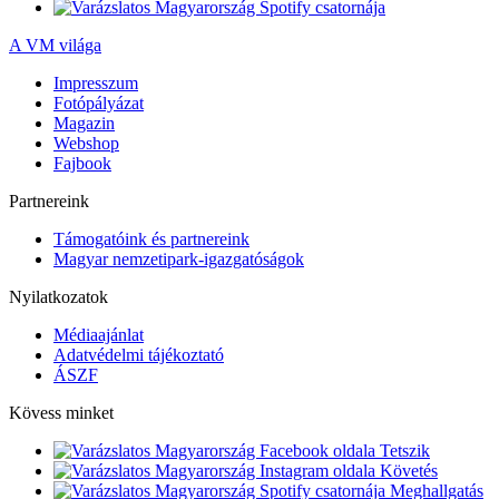
A VM világa
Impresszum
Fotópályázat
Magazin
Webshop
Fajbook
Partnereink
Támogatóink és partnereink
Magyar nemzetipark-igazgatóságok
Nyilatkozatok
Médiaajánlat
Adatvédelmi tájékoztató
ÁSZF
Kövess minket
Tetszik
Követés
Meghallgatás