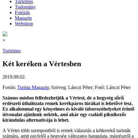
Turizmus
Tudomány
Fotózás
Magazin
Webshop
×
Turizmus
Két keréken a Vértesben
2019.09.02.
Forrás:
Turista Magazin
; Szöveg: Lánczi Péter; Fotó: Lánczi Péter
Számos módon felfedezhetjük a Vértest, de a hegység sűrű
erdészeti úthálózata remek kerékpáros túrákat is lehetővé tesz.
Ez alkalommal egy kényelmes és kiváló táborozóhelyeket érintő
útvonalat ajánlunk nektek, ami akár egy családi piknikezős
kirándulás alternatívája is lehet.
A Vértes több szempontból is remek választás a kétkerekű turisták
számára, amit egyfelől a hegység változatos hangulata, másrészről a