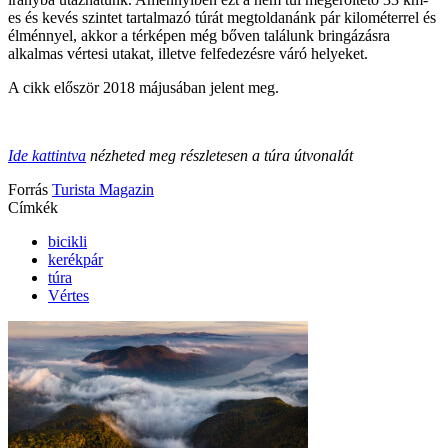
es és kevés szintet tartalmazó túrát megtoldanánk pár kilométerrel és
élménnyel, akkor a térképen még bőven találunk bringázásra
alkalmas vértesi utakat, illetve felfedezésre váró helyeket.
A cikk először 2018 májusában jelent meg.
Ide kattintva
nézheted meg részletesen a túra útvonalát
Forrás
Turista Magazin
Címkék
bicikli
kerékpár
túra
Vértes