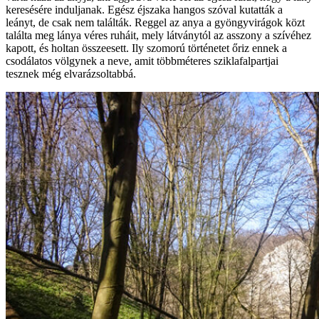
keresésére induljanak. Egész éjszaka hangos szóval kutatták a
leányt, de csak nem találták. Reggel az anya a gyöngyvirágok közt
találta meg lánya véres ruháit, mely látványtól az asszony a szívéhez
kapott, és holtan összeesett. Ily szomorú történetet őriz ennek a
csodálatos völgynek a neve, amit többméteres sziklafalpartjai
tesznek még elvarázsoltabbá.