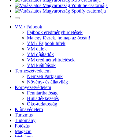
VM / Fajbook
Fajbook eredményhirdetések
Ma egy fészek, holnap az óceán!
VM / Fajbook hírek
VM dalok
VM díjátadók
VM eredményhirdetések
VM kiállítások
Természetvédelem
Nemzeti Parkjaink
Növény- és állatvilág
Környezetvédelem
Fenntarthatóság
Hulladékkezelés
Öko-tudatosság
Klímavédelem
Turizmus
Tudomány
Fotózás
Magazin
Webshop