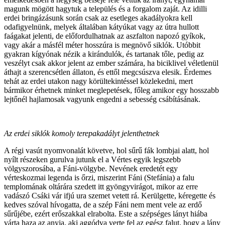
magunk mögött hagytuk a település és a forgalom zaját. Az idilli
erdei bringázásunk során csak az esetleges akadályokra kell
odafigyelnünk, melyek általában kátyúkat vagy az útra hullott
faágakat jelenti, de előfordulhatnak az aszfalton napozó gyíkok,
vagy akár a másfél méter hosszúra is megnövő siklók. Utóbbit
gyakran kígyónak nézik a kirándulók, és tartanak tőle, pedig az
veszélyt csak akkor jelent az ember számára, ha biciklivel véletlenül
áthajt a szerencsétlen állaton, és ettől megcsúszva elesik. Érdemes
tehát az erdei utakon nagy körültekintéssel közlekedni, mert
bármikor érhetnek minket meglepetések, főleg amikor egy hosszabb
lejtőnél hajlamosak vagyunk engedni a sebesség csábításának.
Az erdei siklók komoly terepakadályt jelenthetnek
A régi vasút nyomvonalát követve, hol sűrű fák lombjai alatt, hol
nyílt részeken gurulva jutunk el a Vértes egyik legszebb
völgyszorosába, a Fáni-völgybe. Nevének eredetét egy
vérteskozmai legenda is őrzi, miszerint Fáni (Stefánia) a falu
templomának oltárára szedett itt gyöngyvirágot, mikor az erre
vadászó Csáki vár ifjú ura szemet vetett rá. Kerülgette, kéregette és
kedves szóval hívogatta, de a szép Fáni nem ment vele az erdő
sűrűjébe, ezért erőszakkal elrabolta. Este a szépséges lányt hiába
várta haza az anyja, aki aggódva verte fel az egész falut, hogy a lány