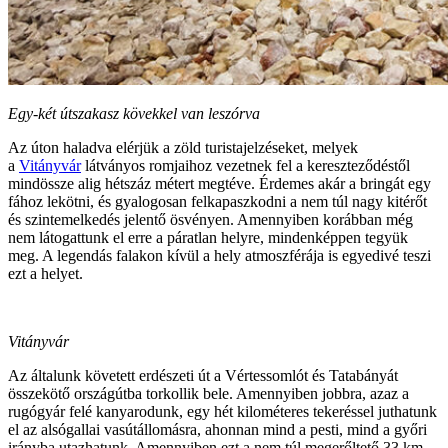
Egy-két útszakasz kövekkel van leszórva
Az úton haladva elérjük a zöld turistajelzéseket, melyek
a
Vitányvár
látványos romjaihoz vezetnek fel a kereszteződéstől
mindössze alig hétszáz métert megtéve. Érdemes akár a bringát egy
fához lekötni, és gyalogosan felkapaszkodni a nem túl nagy kitérőt
és szintemelkedés jelentő ösvényen. Amennyiben korábban még
nem látogattunk el erre a páratlan helyre, mindenképpen tegyük
meg. A legendás falakon kívül a hely atmoszférája is egyedivé teszi
ezt a helyet.
Vitányvár
Az általunk követett erdészeti út a Vértessomlót és Tatabányát
összekötő országútba torkollik bele. Amennyiben jobbra, azaz a
rugógyár felé kanyarodunk, egy hét kilométeres tekeréssel juthatunk
el az alsógallai vasútállomásra, ahonnan mind a pesti, mind a győri
irányba utazhatunk. Amennyiben ezt a nem túl megerőltető 33 km-