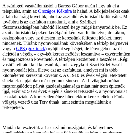
A szárligeti vasútállomástól a Baross Gábor utcán hagyjuk el a
települést, amin az
Országos Kéktúra
is halad. A kék jelzéseket csak
a falu határáig követjük, ahol az aszfaltút és turistaút különválik. Mi
továbbra is az aszfalton maradunk, ami a Szárliget
tőszomszédságában húzódó Hosszú-hegy mögé kanyarodik be. Ez
az út a turistatérképeken kerékpárútként van feltüntetve, de fákon,
oszlopokon vagy az úttesten ne keressünk felfestett jeleket, mert
nincsenek. Túránk nyomvonalának követésében a térkép helynevei
vagy a
GPS (gpx track)
nyújthat segítséget, de lényegében az út
elejétől a végéig – egy-két kereszteződést leszámítva – egyértelműen
és magabiztosan követhető. A térképen kezdetben a beszédes „Régi
vasút” feliratot kell keresnünk, ami az egykori Szári Erdei Vasút
nyomvonalát jelzi, illetve azt az aszfaltutat, amelyet mi is több
kilométeren keresztül követünk. Az 1910-es évek végén lefektetett
síneknek napjainkra már nyomuk sincsen. A II. világháborúban
megrongálódott pályát gazdaságtalansága miatt már nem építették
újjá, ezért az 50-es évek elején a síneket felszedték, a nyomvonalat
leaszfaltozták. A kor szelleméhez hűen ekkor keresztelték a Fáni-
völgyig vezető utat Terv útnak, amit szintén megtalálunk a
térképeken.
Miután kereszteztük a 1-es számú országutat, és kényelmes
emelkedésben a hegység belseje felé vettük az irányt, egyhamar