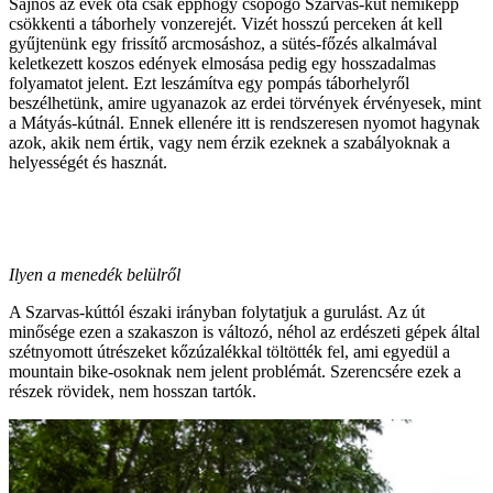
Sajnos az évek óta csak épphogy csöpögő Szarvas-kút némiképp
csökkenti a táborhely vonzerejét. Vizét hosszú perceken át kell
gyűjtenünk egy frissítő arcmosáshoz, a sütés-főzés alkalmával
keletkezett koszos edények elmosása pedig egy hosszadalmas
folyamatot jelent. Ezt leszámítva egy pompás táborhelyről
beszélhetünk, amire ugyanazok az erdei törvények érvényesek, mint
a Mátyás-kútnál. Ennek ellenére itt is rendszeresen nyomot hagynak
azok, akik nem értik, vagy nem érzik ezeknek a szabályoknak a
helyességét és hasznát.
Ilyen a menedék belülről
A Szarvas-kúttól északi irányban folytatjuk a gurulást. Az út
minősége ezen a szakaszon is változó, néhol az erdészeti gépek által
szétnyomott útrészeket kőzúzalékkal töltötték fel, ami egyedül a
mountain bike-osoknak nem jelent problémát. Szerencsére ezek a
részek rövidek, nem hosszan tartók.