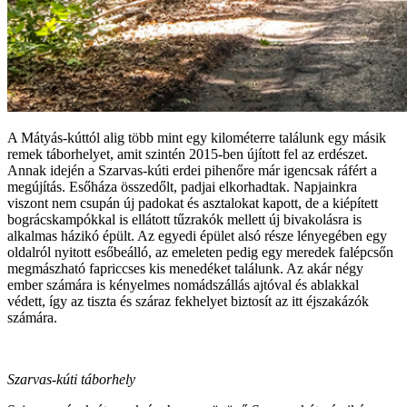
A Mátyás-kúttól alig több mint egy kilométerre találunk egy másik
remek táborhelyet, amit szintén 2015-ben újított fel az erdészet.
Annak idején a Szarvas-kúti erdei pihenőre már igencsak ráfért a
megújítás. Esőháza összedőlt, padjai elkorhadtak. Napjainkra
viszont nem csupán új padokat és asztalokat kapott, de a kiépített
bográcskampókkal is ellátott tűzrakók mellett új bivakolásra is
alkalmas házikó épült. Az egyedi épület alsó része lényegében egy
oldalról nyitott esőbeálló, az emeleten pedig egy meredek falépcsőn
megmászható fapriccses kis menedéket találunk. Az akár négy
ember számára is kényelmes nomádszállás ajtóval és ablakkal
védett, így az tiszta és száraz fekhelyet biztosít az itt éjszakázók
számára.
Szarvas-kúti táborhely