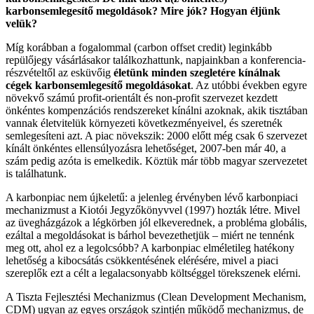
karbonsemlegesítő megoldások? Mire jók? Hogyan éljünk
velük?
Míg korábban a fogalommal (carbon offset credit) leginkább
repülőjegy vásárlásakor találkozhattunk, napjainkban a konferencia-
részvételtől az esküvőig
életünk minden szegletére kínálnak
cégek karbonsemlegesítő megoldásokat
. Az utóbbi években egyre
növekvő számú profit-orientált és non-profit szervezet kezdett
önkéntes kompenzációs rendszereket kínálni azoknak, akik tisztában
vannak életvitelük környezeti következményeivel, és szeretnék
semlegesíteni azt. A piac növekszik: 2000 előtt még csak 6 szervezet
kínált önkéntes ellensúlyozásra lehetőséget, 2007-ben már 40, a
szám pedig azóta is emelkedik. Köztük már több magyar szervezetet
is találhatunk.
A karbonpiac nem újkeletű: a jelenleg érvényben lévő karbonpiaci
mechanizmust a Kiotói Jegyzőkönyvvel (1997) hozták létre. Mivel
az üvegházgázok a légkörben jól elkeverednek, a probléma globális,
ezáltal a megoldásokat is bárhol bevezethetjük – miért ne tennénk
meg ott, ahol ez a legolcsóbb? A karbonpiac elméletileg hatékony
lehetőség a kibocsátás csökkentésének elérésére, mivel a piaci
szereplők ezt a célt a legalacsonyabb költséggel törekszenek elérni.
A Tiszta Fejlesztési Mechanizmus (Clean Development Mechanism,
CDM) ugyan az egyes országok szintjén működő mechanizmus, de