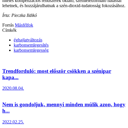
hiteles kompenzációs rendszerek oktató, szemléletformáló hatással
lehetnek, és hozzájárulhatnak a szén-dioxid-tudatosság fokozásához.
Írta: Pieczka Ildikó
Forrás
Másfélfok
Címkék
éghajlatváltozás
karbonsemlegesítés
karbonsemlegesség
Trendforduló: most először csökken a szénipar
kapa...
2020.08.04.
Nem is gondoljuk, mennyi minden múlik azon, hogy
h...
2022.02.25.