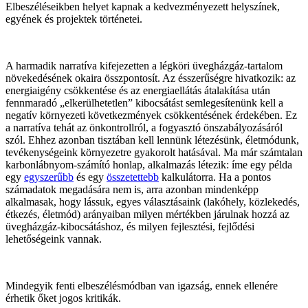
Elbeszéléseikben helyet kapnak a kedvezményezett helyszínek,
egyének és projektek történetei.
A harmadik narratíva kifejezetten a légköri üvegházgáz-tartalom
növekedésének okaira összpontosít. Az ésszerűségre hivatkozik: az
energiaigény csökkentése és az energiaellátás átalakítása után
fennmaradó „elkerülhetetlen” kibocsátást semlegesítenünk kell a
negatív környezeti következmények csökkentésének érdekében. Ez
a narratíva tehát az önkontrollról, a fogyasztó önszabályozásáról
szól. Ehhez azonban tisztában kell lennünk létezésünk, életmódunk,
tevékenységeink környezetre gyakorolt hatásával. Ma már számtalan
karbonlábnyom-számító honlap, alkalmazás létezik: íme egy példa
egy
egyszerűbb
és egy
összetettebb
kalkulátorra. Ha a pontos
számadatok megadására nem is, arra azonban mindenképp
alkalmasak, hogy lássuk, egyes választásaink (lakóhely, közlekedés,
étkezés, életmód) arányaiban milyen mértékben járulnak hozzá az
üvegházgáz-kibocsátáshoz, és milyen fejlesztési, fejlődési
lehetőségeink vannak.
Mindegyik fenti elbeszélésmódban van igazság, ennek ellenére
érhetik őket jogos kritikák.