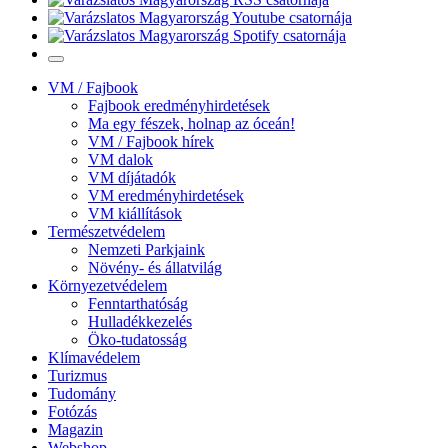
VM / Fajbook
Fajbook eredményhirdetések
Ma egy fészek, holnap az óceán!
VM / Fajbook hírek
VM dalok
VM díjátadók
VM eredményhirdetések
VM kiállítások
Természetvédelem
Nemzeti Parkjaink
Növény- és állatvilág
Környezetvédelem
Fenntarthatóság
Hulladékkezelés
Öko-tudatosság
Klímavédelem
Turizmus
Tudomány
Fotózás
Magazin
Webshop