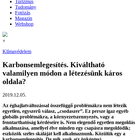
Turizmus
Tudomány
Fotózás
Magazin
Webshop
×
Klímavédelem
Karbonsemlegesítés. Kiváltható
valamilyen módon a létezésünk káros
oldala?
2019.12.05.
Az éghajlatváltozással összefüggő problémákra nem létezik
egyetlen, egyszerű válasz, „csodaszer”. Ez persze igaz egyéb
globális problémákra, a környezetszennyezés, vagy a
fenntarthatóság kérdéseire is. Nem elegendő egyetlen megoldás
alkalmazása, amellyel élve minden egy csapásra megoldódik;
eszközök széles skáláját kell alkalmaznunk. Közülük egy a
karbonsemlegesítés. De mik azok a(z önkéntes)