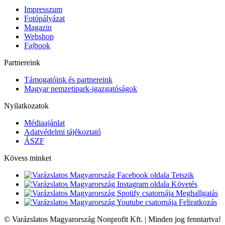
Impresszum
Fotópályázat
Magazin
Webshop
Fajbook
Partnereink
Támogatóink és partnereink
Magyar nemzetipark-igazgatóságok
Nyilatkozatok
Médiaajánlat
Adatvédelmi tájékoztató
ÁSZF
Kövess minket
Tetszik
Követés
Meghallgatás
Feliratkozás
© Varázslatos Magyarország Nonprofit Kft. | Minden jog fenntartva!