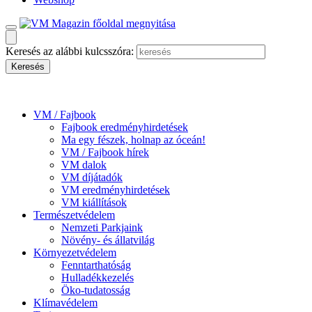
Keresés az alábbi kulcsszóra:
VM / Fajbook
Fajbook eredményhirdetések
Ma egy fészek, holnap az óceán!
VM / Fajbook hírek
VM dalok
VM díjátadók
VM eredményhirdetések
VM kiállítások
Természetvédelem
Nemzeti Parkjaink
Növény- és állatvilág
Környezetvédelem
Fenntarthatóság
Hulladékkezelés
Öko-tudatosság
Klímavédelem