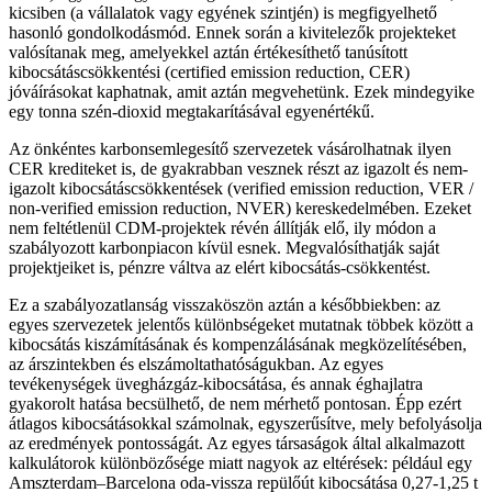
kicsiben (a vállalatok vagy egyének szintjén) is megfigyelhető
hasonló gondolkodásmód. Ennek során a kivitelezők projekteket
valósítanak meg, amelyekkel aztán értékesíthető tanúsított
kibocsátáscsökkentési (certified emission reduction, CER)
jóváírásokat kaphatnak, amit aztán megvehetünk. Ezek mindegyike
egy tonna szén-dioxid megtakarításával egyenértékű.
Az önkéntes karbonsemlegesítő szervezetek vásárolhatnak ilyen
CER krediteket is, de gyakrabban vesznek részt az igazolt és nem-
igazolt kibocsátáscsökkentések (verified emission reduction, VER /
non-verified emission reduction, NVER) kereskedelmében. Ezeket
nem feltétlenül CDM-projektek révén állítják elő, ily módon a
szabályozott karbonpiacon kívül esnek. Megvalósíthatják saját
projektjeiket is, pénzre váltva az elért kibocsátás-csökkentést.
Ez a szabályozatlanság visszaköszön aztán a későbbiekben: az
egyes szervezetek jelentős különbségeket mutatnak többek között a
kibocsátás kiszámításának és kompenzálásának megközelítésében,
az árszintekben és elszámoltathatóságukban. Az egyes
tevékenységek üvegházgáz-kibocsátása, és annak éghajlatra
gyakorolt hatása becsülhető, de nem mérhető pontosan. Épp ezért
átlagos kibocsátásokkal számolnak, egyszerűsítve, mely befolyásolja
az eredmények pontosságát. Az egyes társaságok által alkalmazott
kalkulátorok különbözősége miatt nagyok az eltérések: például egy
Amszterdam–Barcelona oda-vissza repülőút kibocsátása 0,27-1,25 t