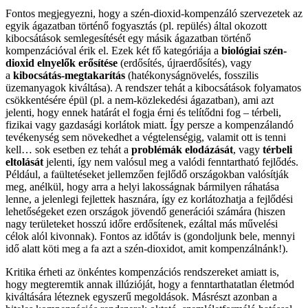
Fontos megjegyezni, hogy a szén-dioxid-kompenzáló szervezetek az
egyik ágazatban történő fogyasztás (pl. repülés) által okozott
kibocsátások semlegesítését egy másik ágazatban történő
kompenzációval érik el. Ezek két fő kategóriája a
biológiai szén-
dioxid elnyelők erősítése
(erdősítés, újraerdősítés), vagy
a
kibocsátás-megtakarítás
(hatékonyságnövelés, fosszilis
üzemanyagok kiváltása). A rendszer tehát a kibocsátások folyamatos
csökkentésére épül (pl. a nem-közlekedési ágazatban), ami azt
jelenti, hogy ennek határát el fogja érni és telítődni fog – térbeli,
fizikai vagy gazdasági korlátok miatt. Így persze a kompenzálandó
tevékenység sem növekedhet a végtelenségig, valamit ott is tenni
kell… sok esetben ez tehát a
problémák elodázását
, vagy
térbeli
eltolását
jelenti, így nem valósul meg a valódi fenntartható fejlődés.
Például, a faültetéseket jellemzően fejlődő országokban valósítják
meg, anélkül, hogy arra a helyi lakosságnak bármilyen ráhatása
lenne, a jelenlegi fejlettek hasznára, így ez korlátozhatja a fejlődési
lehetőségeket ezen országok jövendő generációi számára (hiszen
nagy területeket hosszú időre erdősítenek, ezáltal más művelési
célok alól kivonnak). Fontos az időtáv is (gondoljunk bele, mennyi
idő alatt köti meg a fa azt a szén-dioxidot, amit kompenzálnánk!).
Kritika érheti az önkéntes kompenzációs rendszereket amiatt is,
hogy megteremtik annak illúzióját, hogy a fenntarthatatlan életmód
kiváltására léteznek egyszerű megoldások. Másrészt azonban a