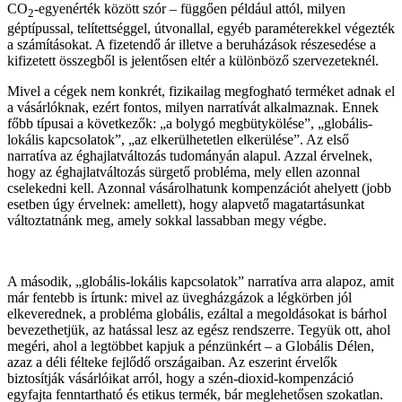
CO
-egyenérték között szór – függően például attól, milyen
2
géptípussal, telítettséggel, útvonallal, egyéb paraméterekkel végezték
a számításokat. A fizetendő ár illetve a beruházások részesedése a
kifizetett összegből is jelentősen eltér a különböző szervezeteknél.
Mivel a cégek nem konkrét, fizikailag megfogható terméket adnak el
a vásárlóknak, ezért fontos, milyen narratívát alkalmaznak. Ennek
főbb típusai a következők: „a bolygó megbütykölése”, „globális-
lokális kapcsolatok”, „az elkerülhetetlen elkerülése”. Az első
narratíva az éghajlatváltozás tudományán alapul. Azzal érvelnek,
hogy az éghajlatváltozás sürgető probléma, mely ellen azonnal
cselekedni kell. Azonnal vásárolhatunk kompenzációt ahelyett (jobb
esetben úgy érvelnek: amellett), hogy alapvető magatartásunkat
változtatnánk meg, amely sokkal lassabban megy végbe.
A második, „globális-lokális kapcsolatok” narratíva arra alapoz, amit
már fentebb is írtunk: mivel az üvegházgázok a légkörben jól
elkeverednek, a probléma globális, ezáltal a megoldásokat is bárhol
bevezethetjük, az hatással lesz az egész rendszerre. Tegyük ott, ahol
megéri, ahol a legtöbbet kapjuk a pénzünkért – a Globális Délen,
azaz a déli félteke fejlődő országaiban. Az eszerint érvelők
biztosítják vásárlóikat arról, hogy a szén-dioxid-kompenzáció
egyfajta fenntartható és etikus termék, bár meglehetősen szokatlan.