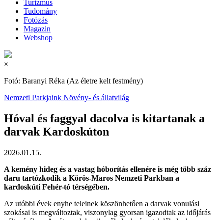
Turizmus
Tudomány
Fotózás
Magazin
Webshop
×
Fotó: Baranyi Réka (Az életre kelt festmény)
Nemzeti Parkjaink
Növény- és állatvilág
Hóval és faggyal dacolva is kitartanak a
darvak Kardoskúton
2026.01.15.
A kemény hideg és a vastag hóborítás ellenére is még több száz
daru tartózkodik a Körös-Maros Nemzeti Parkban a
kardoskúti Fehér-tó térségében.
Az utóbbi évek enyhe teleinek köszönhetően a darvak vonulási
szokásai is megváltoztak, viszonylag gyorsan igazodtak az időjárás