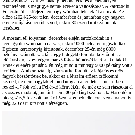
változásához. Az útvonalak, pihenőhelyek, és a telelőhelyek
tekintetében is megfigyelhettük ezeket a változásokat. A kardoskúti
Fehér-tónál is kifejezetten nagy számban teleltek át a darvak. Az
előző (2024/25-ös) télen, decemberben és januárban egy nagyon
enyhe időjárási periódus volt, ekkor 30 ezer darut számoltak a
térségben.
A mostani tél folyamán, december elején tartózkodtak itt a
legnagyobb számban a darvak, ekkor 9000 példányt regisztráltak.
Egészen karácsonyig kitartottak, december 25-én még 8800
példányt számoltak. Utána egy hidegebb fordulat kezdődött az
időjárásban, az év végén már -5 fokos hőmérsékletek alakultak ki.
Ennek ellenére január 5-én még mindig mintegy 5000 példány volt a
területen. Amikor aztán igazán zordra fordult az időjárás és erős
fagyok köszöntöttek be, akkor ez a létszám erősen csökkenni
kezdett, de nem hagyták el mindannyian a területet. Január 9-én
reggel -17 fok volt a Fehér-tó környékén, de még ez sem riasztotta el
az összes madarat, január 11-én 500 példányt számoltak. Hasonlóan
hideg, -16,5 fok volt január 12-én is, ennek ellenére ezen a napon is
még 220 daru kitartott a térségben.