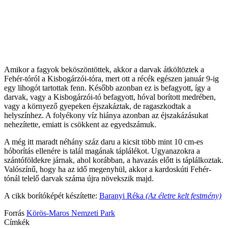
Fotó: Pacsek István Szilárd
Fotó: Pacsek István Szilárd
Fotó: Pacsek István Szilárd
Amikor a fagyok beköszöntöttek, akkor a darvak átköltöztek a
Fehér-tóról a Kisbogárzói-tóra, mert ott a récék egészen január 9-ig
egy lihogót tartottak fenn. Később azonban ez is befagyott, így a
darvak, vagy a Kisbogárzói-tó befagyott, hóval borított medrében,
vagy a környező gyepeken éjszakáztak, de ragaszkodtak a
helyszínhez. A folyékony víz hiánya azonban az éjszakázásukat
nehezítette, emiatt is csökkent az egyedszámuk.
A még itt maradt néhány száz daru a kicsit több mint 10 cm-es
hóborítás ellenére is talál magának táplálékot. Ugyanazokra a
szántóföldekre járnak, ahol korábban, a havazás előtt is táplálkoztak.
Valószínű, hogy ha az idő megenyhül, akkor a kardoskúti Fehér-
tónál telelő darvak száma újra növekszik majd.
A cikk borítóképét készítette:
Baranyi Réka
(Az életre kelt festmény)
Forrás
Körös-Maros Nemzeti Park
Címkék