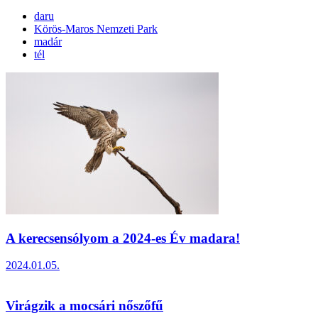
daru
Körös-Maros Nemzeti Park
madár
tél
A kerecsensólyom a 2024-es Év madara!
2024.01.05.
Virágzik a mocsári nőszőfű