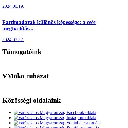
2024.06.19.
Partimadarak különös képessége: a csőr
meghajlítás...
2024.07.22.
Támogatóink
VMöko ruházat
Közösségi oldalaink