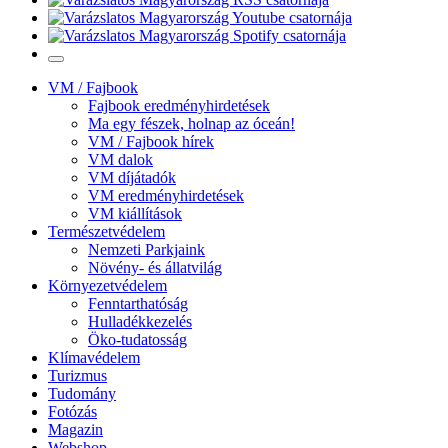
VM / Fajbook
Fajbook eredményhirdetések
Ma egy fészek, holnap az óceán!
VM / Fajbook hírek
VM dalok
VM díjátadók
VM eredményhirdetések
VM kiállítások
Természetvédelem
Nemzeti Parkjaink
Növény- és állatvilág
Környezetvédelem
Fenntarthatóság
Hulladékkezelés
Öko-tudatosság
Klímavédelem
Turizmus
Tudomány
Fotózás
Magazin
Webshop