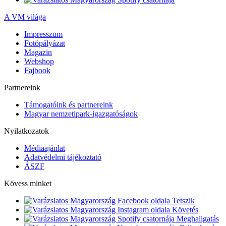
A VM világa
Impresszum
Fotópályázat
Magazin
Webshop
Fajbook
Partnereink
Támogatóink és partnereink
Magyar nemzetipark-igazgatóságok
Nyilatkozatok
Médiaajánlat
Adatvédelmi tájékoztató
ÁSZF
Kövess minket
Tetszik
Követés
Meghallgatás