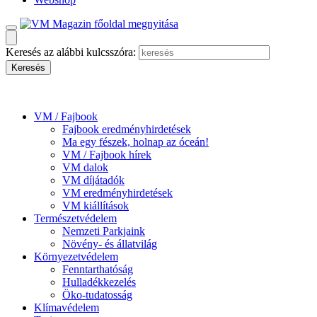
Keresés az alábbi kulcsszóra:
VM / Fajbook
Fajbook eredményhirdetések
Ma egy fészek, holnap az óceán!
VM / Fajbook hírek
VM dalok
VM díjátadók
VM eredményhirdetések
VM kiállítások
Természetvédelem
Nemzeti Parkjaink
Növény- és állatvilág
Környezetvédelem
Fenntarthatóság
Hulladékkezelés
Öko-tudatosság
Klímavédelem